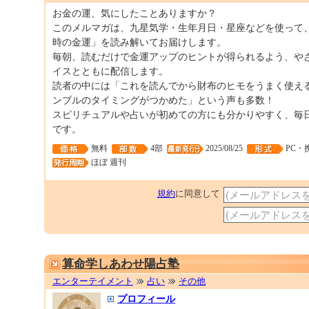
お金の運、気にしたことありますか？
このメルマガは、九星気学・生年月日・星座などを使って
時の金運」を読み解いてお届けします。
毎朝、読むだけで金運アップのヒントが得られるよう、や
イスとともに配信します。
読者の中には「これを読んでから財布のヒモをうまく使え
ンブルのタイミングがつかめた」という声も多数！
スピリチュアルや占いが初めての方にも分かりやすく、毎
です。
無料
4部
2025/08/25
PC・
ほぼ 週刊
規約
に同意して
算命学しあわせ陽占塾
エンターテイメント
占い
その他
プロフィール