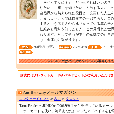
「幸せってなに？」「どう生きればいいの？
りたい」「相手を知りたい」と欲する人。こ
自然界から与えられた役目と、充実した人生
けましょう。人間は自然界の一部であり、自
するという考え方から成り立っている算命学
仕組みと意味を知ったとき、この見慣れた世
わります。そしてそれが本当の意味での仕事運u
up、金運upに繋がります。
581円/月（税込）
2025/03/25
PC・携
－
このメルマガはバックナンバーのみ販売して
購読にはクレジットカードやVISAデビットがご利用いただけ
Anotherwayメールマガジン
エンターテイメント
占い
タロット
Tarot Reader のJUNKOが2006年9月から発行してい
ロットカードを使い、毎月あなたに合ったアドバイスをお