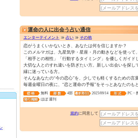
運命の人に出会う占い通信
エンターテイメント
占い
その他
恋がうまくいかないとき、あなたは何を信じますか？
このメルマガは、九星気学・星座・月の動きなどを使って
「相手との相性」「行動するタイミング」を優しくガイド
大切な人とのすれ違いを防ぎたい方。新しい出会いを探し
縁に迷っている方。
そんなあなたの“今の恋心”を、少しでも軽くするための言
毎週金曜日の夜に、“恋と運命の予報”をそっとあなたのも
無料
4部
2025/09/14
PC・
ほぼ 週刊
規約
に同意して
ン