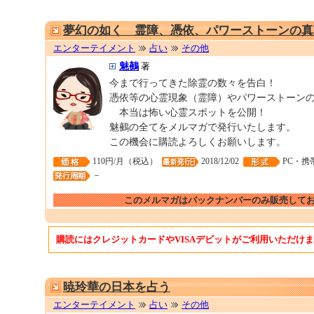
夢幻の如く 霊障、憑依、パワーストーンの真
エンターテイメント
占い
その他
魅鵺
著
今まで行ってきた除霊の数々を告白！
憑依等の心霊現象（霊障）やパワーストーン
本当は怖い心霊スポットを公開！
魅鵺の全てをメルマガで発行いたします。
この機会に購読よろしくお願いします。
110円/月（税込）
2018/12/02
PC・携
－
このメルマガはバックナンバーのみ販売して
購読にはクレジットカードやVISAデビットがご利用いただけ
暁玲華の日本を占う
エンターテイメント
占い
その他