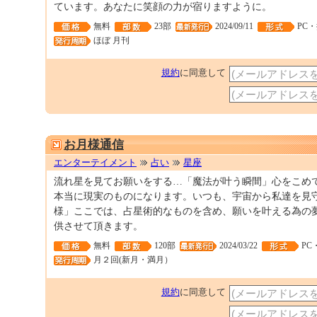
ています。あなたに笑顔の力が宿りますように。
無料
23部
2024/09/11
PC
ほぼ 月刊
規約
に同意して
お月様通信
エンターテイメント
占い
星座
流れ星を見てお願いをする…「魔法が叶う瞬間」心をこめ
本当に現実のものになります。いつも、宇宙から私達を見
様」ここでは、占星術的なものを含め、願いを叶える為の
供させて頂きます。
無料
120部
2024/03/22
PC
月２回(新月・満月）
規約
に同意して