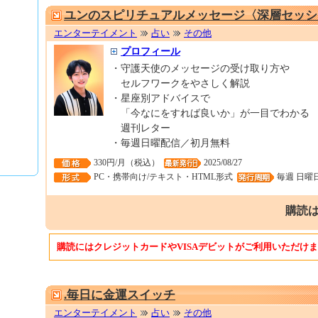
ユンのスピリチュアルメッセージ〈深層セッシ
エンターテイメント
占い
その他
プロフィール
・守護天使のメッセージの受け取り方や
セルフワークをやさしく解説
・星座別アドバイスで
「今なにをすれば良いか」が一目でわかる
週刊レター
・毎週日曜配信／初月無料
330円/月（税込）
2025/08/27
PC・携帯向け/テキスト・HTML形式
毎週 日曜
購読は
購読にはクレジットカードやVISAデビットがご利用いただけ
.毎日に金運スイッチ
エンターテイメント
占い
その他