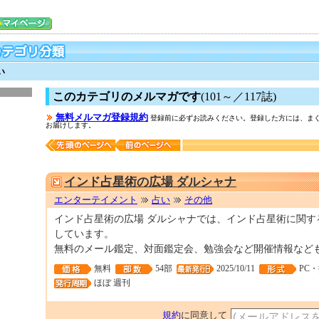
い
このカテゴリのメルマガです
(101～／117誌)
無料メルマガ登録規約
登録前に必ずお読みください。登録した方には、まぐ
お届けします。
インド占星術の広場 ダルシャナ
エンターテイメント
占い
その他
インド占星術の広場 ダルシャナでは、インド占星術に関す
しています。
無料のメール鑑定、対面鑑定会、勉強会など開催情報など
無料
54部
2025/10/11
PC
ほぼ 週刊
規約
に同意して