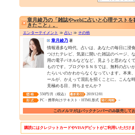
章月綾乃の「雑誌やwebに占いと心理テスト
きたこと」。
エンターテイメント
占い
その他
章月綾乃
著
情報過多な時代、占いは、あなたの毎日に浸
つけたテレビ、気楽に開いた雑誌のページ、
用の電子パネルなどなど、見ようと思わなく
ものです。ブログやＳＮＳでは、無料の占い
たらいいのかわからなくなっています。本来
ールが、かえって混乱を招くことに。こんな
見極める目、持ちませんか？
550円/月（税込）
2019/12/01
PC・携帯向け/テキスト・HTML形式
－
このメルマガはバックナンバーのみ販売して
購読にはクレジットカードやVISAデビットがご利用いただけ