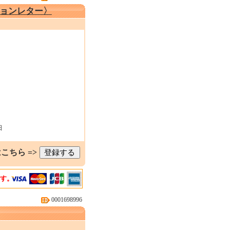
ョンレター〉
日
こちら =>
ます。
0001698996