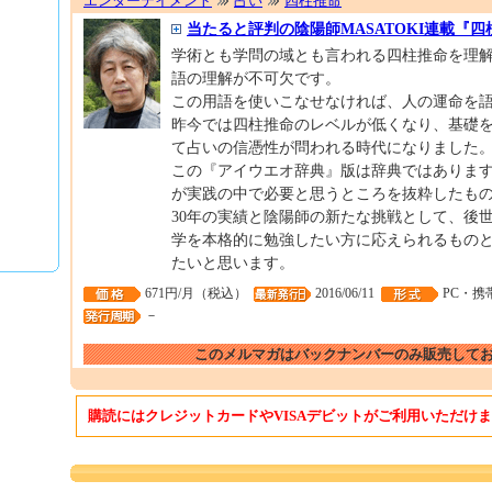
エンターテイメント
占い
四柱推命
当たると評判の陰陽師MASATOKI連載『
学術とも学問の域とも言われる四柱推命を理
語の理解が不可欠です。
この用語を使いこなせなければ、人の運命を
昨今では四柱推命のレベルが低くなり、基礎
て占いの信憑性が問われる時代になりました
この『アイウエオ辞典』版は辞典ではありま
が実践の中で必要と思うところを抜粋したも
30年の実績と陰陽師の新たな挑戦として、後
学を本格的に勉強したい方に応えられるもの
たいと思います。
671円/月（税込）
2016/06/11
PC・携
－
このメルマガはバックナンバーのみ販売して
購読にはクレジットカードやVISAデビットがご利用いただけ