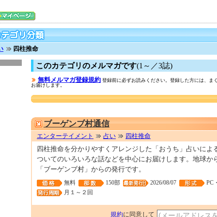
い
四柱推命
このカテゴリのメルマガです
(1～／3誌)
無料メルマガ登録規約
登録前に必ずお読みください。登録した方には、まぐ
お届けします。
ブーゲンブ村通信
エンターテイメント
占い
四柱推命
四柱推命を分かりやすくアレンジした「おうち」占いによ
ついてのいろいろな話などを中心にお届けします。地球か
「ブーゲンブ村」からの発行です。
無料
150部
2026/08/07
PC
月１～２回
規約
に同意して