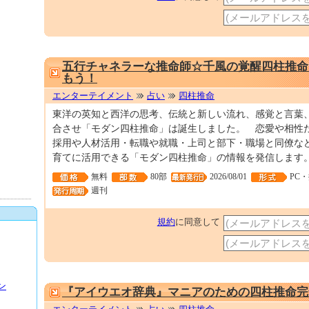
五行チャネラーな推命師☆千風の覚醒四柱推命
もう！
エンターテイメント
占い
四柱推命
東洋の英知と西洋の思考、伝統と新しい流れ、感覚と言葉、こ
合させ「モダン四柱推命」は誕生しました。 恋愛や相性
採用や人材活用・転職や就職・上司と部下・職場と同僚な
育てに活用できる「モダン四柱推命」の情報を発信します
無料
80部
2026/08/01
PC
週刊
規約
に同意して
ン
『アイウエオ辞典』マニアのための四柱推命完