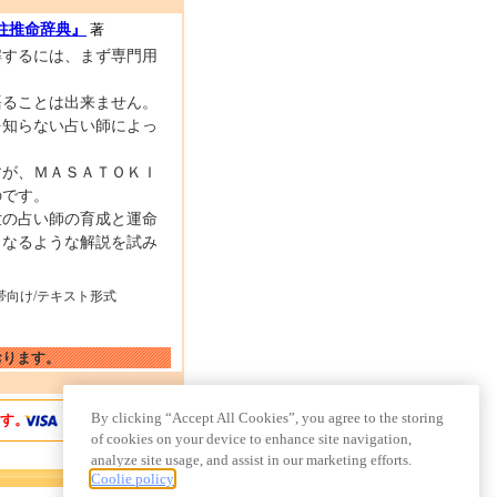
四柱推命辞典』
著
解するには、まず専門用
語ることは出来ません。
を知らない占い師によっ
。
すが、ＭＡＳＡＴＯＫＩ
のです。
世の占い師の育成と運命
となるような解説を試み
帯向け/テキスト形式
おります。
By clicking “Accept All Cookies”, you agree to the storing
ます。
of cookies on your device to enhance site navigation,
analyze site usage, and assist in our marketing efforts.
Coolie policy