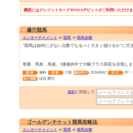
購読にはクレジットカードやVISAデビットがご利用いただけ
爆穴競馬
エンターテイメント
競馬
競馬全般
“競馬は如何に少ない点数でなるべく大きく儲けるか”に尽
単勝、馬単、馬連、3連複的中で大幅プラス回収を目指しま
無料
17部
2026/08/02
PC
ほぼ 週刊
規約
に同意して
ゴールデンチケット競馬攻略法
エンターテイメント
競馬
競馬全般