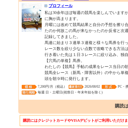
プロフィール
私は30余年ほぼ毎週の競馬を楽しんでいます
に胸が高まります。
月曜には改めて競馬結果と自分の予想を擦り
たのか何故この馬が来なかったのか反省と次
記録してきました。
馬連に始まり３連単３連複と様々な馬券を行
レース数を絞り少ない点数で攻略できる方法
行き着いた先は１日３レースに絞り込み、独
【穴馬の単複】馬券。
わたしの【競馬】手帖の成果をレース当日の
競馬全レース（新馬・障害以外）の中から単
頭を朝９時に発行します。
7,200円/月（税込）
2026/08/02
PC・
毎週 日・土曜日(祝祭日・年末年始を除く)
購読は
購読にはクレジットカードやVISAデビットがご利用いただけ