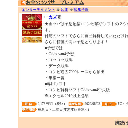
お金のツバサ プレミアム
エンターテイメント
競馬
競馬全般
カズ
著
★金ツバは予想配信+コンピ解析ソフトの２ツ
す。
付随のソフトでさらに自己解析していただけ
さらに精度の高い予想となります！
■予想では
・Odds-van4予想
・コツコツ競馬
・データ競馬
・コンピ過去7000レースから抽出
・単複一番
■専用ソフト
・コンピ解析ソフトOdds-van4中央版
※エクセル2010以上必須
2,178円/月（税込）
2026/08/02
PC・
毎週 日・土曜日(年末年始を除く)
購読は