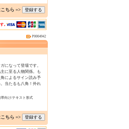
こちら =>
ます。
P0004942
マガになって登場です。
馬主に至る人物関係。も
八角によるサイン読み予
い。当たるも八角！外れ
携帯向け/テキスト形式
こちら =>