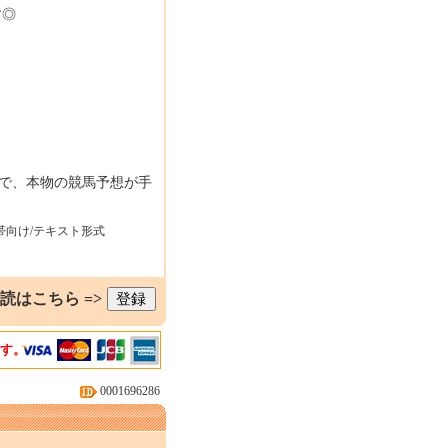
す◎
円)で、本物の競馬予想が手
帯向け/テキスト形式
読はこちら =>
ます。
0001696286