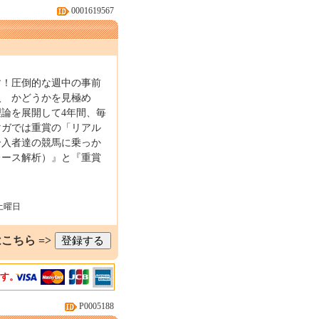
0001619567
す！圧倒的な週中の事前
入 かどうかを見極め
論を展開して4年間、毎
マガでは重賞の「リアル
介入者達の競馬に乗っか
レース解析）』と『重賞
土曜日
こちら =>
ます。
P0005188