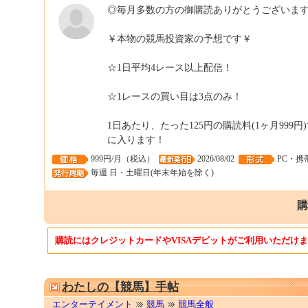
◎毎月多数の方の御購読ありがとうございま
￥本物の競馬投資家の予想です￥
☆1日平均4レース以上配信！
☆1レースの買い目は3点のみ！
1日あたり、たった125円の購読料(1ヶ月999
に入ります！
999円/月（税込）
2026/08/02
PC・携
毎週 日・土曜日(年末年始を除く)
購
購読にはクレジットカードやVISAデビットがご利用いただけ
わたしの【競馬】手帖
エンターテイメント
競馬
競馬全般