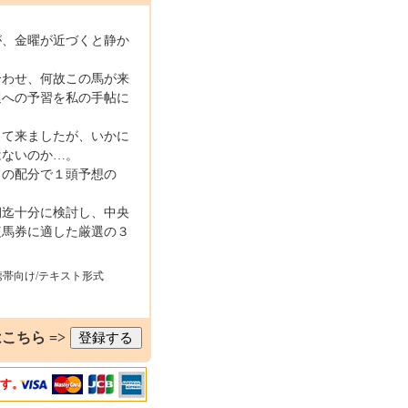
が、金曜が近づくと静か
合わせ、何故この馬が来
週への予習を私の手帖に
って来ましたが、いかに
はないのか…。
自の配分で１頭予想の
朝迄十分に検討し、中央
複馬券に適した厳選の３
携帯向け/テキスト形式
こちら =>
ます。