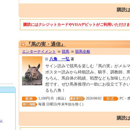
購読は
購読にはクレジットカードやVISAデビットがご利用いただけ
『馬の実・通信』
エンターテイメント
競馬
競馬全般
八角 一弘
著
サイン読みで競馬を楽しむ『馬の実』がメル
ポスター読みから枠順読み。騎手、調教師、
ちろん、馬自体の戦績、戦歴なども加味した
想です。ぜひ馬券推理の一助にお役立て下さ
るも八角！
1,100円/月（税込）
2026/08/02
PC・
毎週 日曜日(年末年始を除く)
購読は
ン