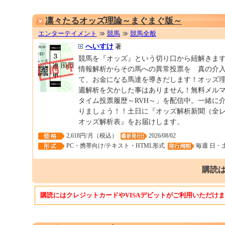
凛々たるオッズ理論～まぐまぐ版～
エンターテイメント
競馬
競馬全般
へいすけ
著
競馬を『オッズ』という切り口から紐解きま
情報解析からその馬への異常投票を 真の介
て、お金になる馬達を導きだします！オッズ理
週解析を欠かした事はありません！無料メル
タイム投票履歴～RVH～」を配信中。一緒に
りましょう！！土日に『オッズ解析新聞（全
オッズ解析表』をお届けします。
2,618円/月（税込）
2026/08/02
PC・携帯向け/テキスト・HTML形式
毎週 日・
購読は
購読にはクレジットカードやVISAデビットがご利用いただけ