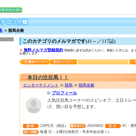
馬
競馬全般
このカテゴリのメルマガです
(41～／117誌)
無料メルマガ登録規約
登録前に必ずお読みください。登録した方には、まぐ
お届けします。
本日の注目馬！！
エンターテイメント
競馬
競馬全般
プロフィール
人気注目馬コーナーのスピンオフ。土日１レ
げ、買い目を予想します。
220円/月（税込）
2026/08/02
PC・携
毎週 日・土曜日(祝祭日・年末年始を除く)