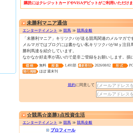
購読にはクレジットカードやVISAデビットがご利用いただけ
未勝利マニア通信
エンターテイメント
競馬
競馬全般
「未勝利マニア」キリツクバが送る競馬関連のメルマガで
メルマガではブログには書かない私キリツクバがＭｙ注目
勝利馬達を紹介しています。
なかなか好走率が高いので是非ご登録をお願いします。損に
無料
1,491部
2026/08/02
P
ほぼ 週末刊
規約
に同意して
☆競馬☆楽勝3点投資生活
エンターテイメント
競馬
競馬全般
プロフィール