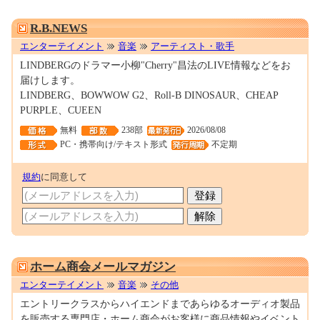
M0015299
R.B.NEWS
エンターテイメント
音楽
アーティスト・歌手
LINDBERGのドラマー小柳"Cherry"昌法のLIVE情報などをお
届けします。
LINDBERG、BOWWOW G2、Roll-B DINOSAUR、CHEAP
PURPLE、CUEEN
無料
238部
2026/08/08
PC・携帯向け/テキスト形式
不定期
規約
に同意して
0001682829
ホーム商会メールマガジン
エンターテイメント
音楽
その他
エントリークラスからハイエンドまであらゆるオーディオ製品
を販売する専門店・ホーム商会がお客様に商品情報やイベント