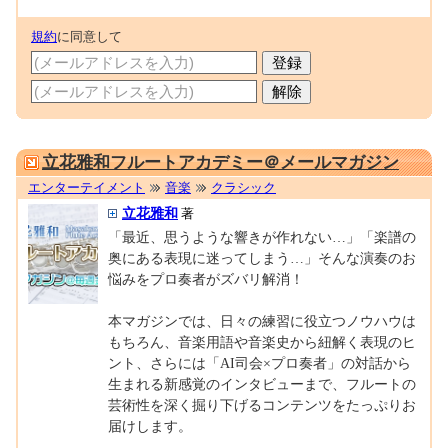
規約
に同意して
0001605282
立花雅和フルートアカデミー＠メールマガジン
エンターテイメント
音楽
クラシック
立花雅和
著
「最近、思うような響きが作れない…」「楽譜の
奥にある表現に迷ってしまう…」そんな演奏のお
悩みをプロ奏者がズバリ解消！
本マガジンでは、日々の練習に役立つノウハウは
もちろん、音楽用語や音楽史から紐解く表現のヒ
ント、さらには「AI司会×プロ奏者」の対話から
生まれる新感覚のインタビューまで、フルートの
芸術性を深く掘り下げるコンテンツをたっぷりお
届けします。