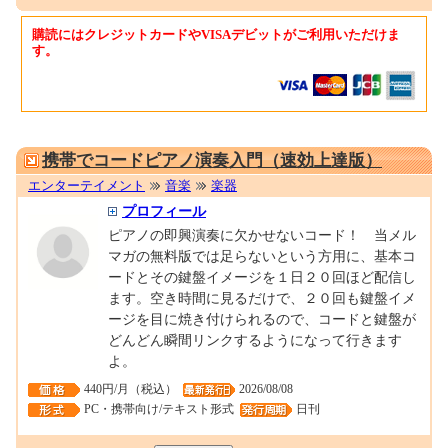
購読にはクレジットカードやVISAデビットがご利用いただけま
す。
0001335213
携帯でコードピアノ演奏入門（速効上達版）
エンターテイメント
音楽
楽器
プロフィール
ピアノの即興演奏に欠かせないコード！ 当メル
マガの無料版では足らないという方用に、基本コ
ードとその鍵盤イメージを１日２０回ほど配信し
ます。空き時間に見るだけで、２０回も鍵盤イメ
ージを目に焼き付けられるので、コードと鍵盤が
どんどん瞬間リンクするようになって行きます
よ。
440円/月（税込）
2026/08/08
PC・携帯向け/テキスト形式
日刊