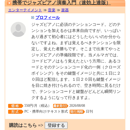
携帯でジャズピアノ演奏入門（速効上達版）
エンターテイメント
音楽
楽器
プロフィール
ジャズピアノに必須のテンションコード。どのテ
ンションを加えるかは本来自由ですが、いっぱい
あり過ぎて初心者にはどうしたらいいのか分から
ないですよね。まずは覚えるべきテンションを限
定し、覚えた者勝ちです。そこまで出来てやっと
ジャズピアノの準備段階です。当メルマガでは、
コードピアノはもう覚えたという方用に、あるコ
ードとそのテンションコード化の一例（クローズ
ボイシング）をその鍵盤イメージと共に１日に２
０回ほど配信します。１日２０回も鍵盤イメージ
を目に焼き付けられるので、空き時間に見るだけ
で、テンションコードと鍵盤がどんどん瞬間リン
クするようになって行きますよ。
550円/月（税込）
2026/08/08
PC・携帯向け/テキスト形式
日刊
購読はこちら =>