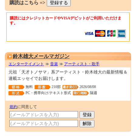
購読はこちら =>
購読にはクレジットカードやVISAデビットがご利用いただけま
す。
0001690433
鈴木雄大メールマガジン
エンターテイメント
音楽
アーティスト・歌手
元祖「天才トノサマ」系アーティスト・鈴木雄大の最新情報＆
連載エッセイでお届けします。
無料
210部
2026/08/08
PC・携帯向け/テキスト形式
隔週
規約
に同意して