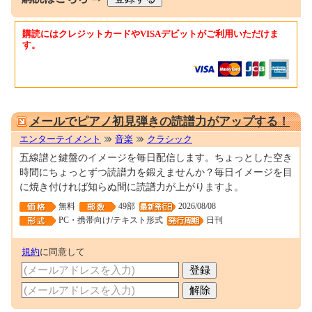
購読にはクレジットカードやVISAデビットがご利用いただけま
す。
0001125400
メールでピアノ初見弾きの読譜力がアップする！
エンターテイメント
音楽
クラシック
五線譜と鍵盤のイメージを毎日配信します。ちょっとした空き
時間にちょっとずつ読譜力を鍛えませんか？毎日イメージを目
に焼き付ければ知らぬ間に読譜力が上がりますよ。
無料
49部
2026/08/08
PC・携帯向け/テキスト形式
日刊
規約
に同意して