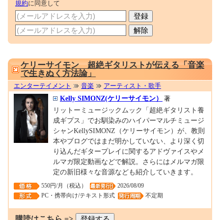
規約
に同意して
0001558135
ケリーサイモン 超絶ギタリストが伝える「音楽
で生きぬく方法論」
エンターテイメント
音楽
アーティスト・歌手
Kelly SIMONZ(ケリーサイモン）
著
リットーミュージックムック「超絶ギタリスト養
成ギプス」でお馴染みのハイパーマルチミュージ
シャンKellySIMONZ（ケリーサイモン）が、教則
本やブログではまだ明かしていない、より深く切
り込んだギタープレイに関するアドヴァイスやメ
ルマガ限定動画などで解説。さらにはメルマガ限
定の新旧様々な音源なども紹介していきます。
550円/月（税込）
2026/08/09
PC・携帯向け/テキスト形式
不定期
購読はこちら =>