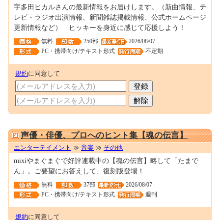
宇多田ヒカルさんの最新情報をお届けします。（新曲情報、テ
レビ・ラジオ出演情報、新聞雑誌掲載情報、公式ホームページ
更新情報など） ヒッキーを身近に感じて応援しよう！
無料
250部
2026/08/07
PC・携帯向け/テキスト形式
不定期
規約
に同意して
M0069927
声優・俳優、プロへのヒント集【魂の伝言】
エンターテイメント
音楽
その他
mixiやまぐまぐで好評連載中の【魂の伝言】略して「たまで
ん」。ご要望にお答えして、復刻版登場！
無料
37部
2026/08/07
PC・携帯向け/テキスト形式
週刊
規約
に同意して