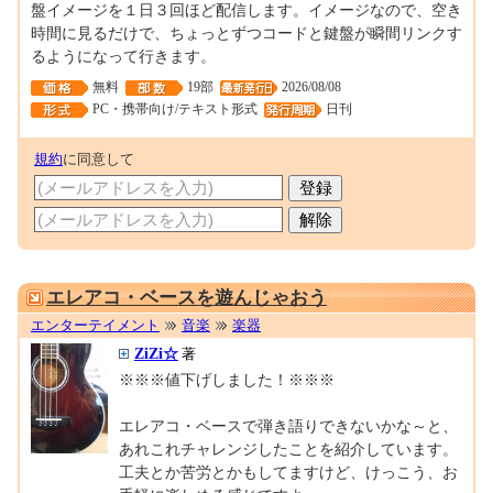
盤イメージを１日３回ほど配信します。イメージなので、空き
時間に見るだけで、ちょっとずつコードと鍵盤が瞬間リンクす
るようになって行きます。
無料
19部
2026/08/08
PC・携帯向け/テキスト形式
日刊
規約
に同意して
0001679319
エレアコ・ベースを遊んじゃおう
エンターテイメント
音楽
楽器
ZiZi☆
著
※※※値下げしました！※※※
エレアコ・ベースで弾き語りできないかな～と、
あれこれチャレンジしたことを紹介しています。
工夫とか苦労とかもしてますけど、けっこう、お