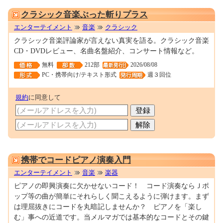
0000252469
クラシック音楽ぶった斬りプラス
エンターテイメント
音楽
クラシック
クラシック音楽評論家が言えない真実を語る。クラシック音楽
CD・DVDレビュー、名曲名盤紹介、コンサート情報など。
無料
212部
2026/08/08
PC・携帯向け/テキスト形式
週３回位
規約
に同意して
0001334352
携帯でコードピアノ演奏入門
エンターテイメント
音楽
楽器
ピアノの即興演奏に欠かせないコード！ コード演奏ならＪポ
ップ等の曲が簡単にそれらしく聞こえるように弾けます。まず
は理屈抜きにコードを丸暗記しませんか？ ピアノを「楽し
む」事への近道です。当メルマガでは基本的なコードとその鍵