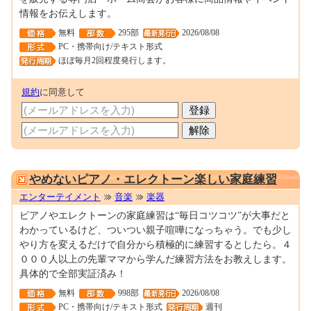
情報をお伝えします。
無料
295部
2026/08/08
PC・携帯向け/テキスト形式
ほぼ毎月2回程度発行します。
規約
に同意して
0000122540
やめないピアノ・エレクトーン楽しい家庭練習
エンターテイメント
音楽
楽器
ピアノやエレクトーンの家庭練習は“毎日コツコツ”が大事だと
わかっているけど、ついつい親子喧嘩になっちゃう。でも少し
やり方を変えるだけで自分から積極的に練習するとしたら。４
０００人以上の先輩ママから学んだ練習方法をお教えします。
具体的で全部実証済み！
無料
998部
2026/08/08
PC・携帯向け/テキスト形式
週刊