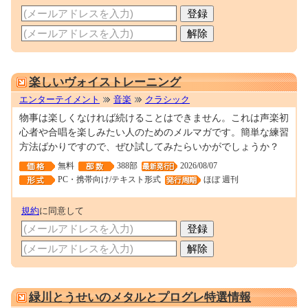
0000128962
楽しいヴォイストレーニング
エンターテイメント
音楽
クラシック
物事は楽しくなければ続けることはできません。これは声楽初
心者や合唱を楽しみたい人のためのメルマガです。簡単な練習
方法ばかりですので、ぜひ試してみたらいかがでしょうか？
無料
388部
2026/08/07
PC・携帯向け/テキスト形式
ほぼ 週刊
規約
に同意して
0001018724
緑川とうせいのメタルとプログレ特選情報