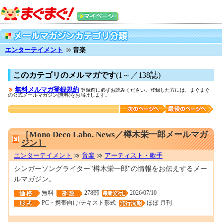
エンターテイメント
音楽
このカテゴリのメルマガです
(1～／138誌)
無料メルマガ登録規約
登録前に必ずお読みください。登録した方には、まぐまぐ
の公式メールマガジン(無料)をお届けします。
0001648062
［Mono Deco Labo. News／樽木栄一郎メールマガ
ジン］
エンターテイメント
音楽
アーティスト・歌手
シンガーソングライター"樽木栄一郎"の情報をお伝えするメー
ルマガジン。
無料
278部
2026/07/10
PC・携帯向け/テキスト形式
ほぼ 月刊