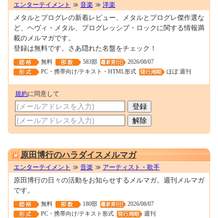
エンターテイメント
音楽
洋楽
メタルとプログレの新着レビュー、メタルとプログレ傑作選な
ど、ヘヴィ・メタル、プログレッシブ・ロックに関する情報満
載のメルマガです。
登録は無料です。さあ隠れた名盤をチェック！
無料
583部
2026/08/07
PC・携帯向け/テキスト・HTML形式
ほぼ 週刊
規約
に同意して
0001689877
原田博行のハラダイスメルマガ
エンターテイメント
音楽
アーティスト・歌手
原田博行の日々の活動をお知らせするメルマガ。週刊メルマガ
です。
無料
180部
2026/08/07
PC・携帯向け/テキスト形式
週刊