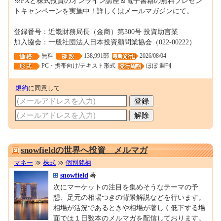
※FXと株式投資のオンライン講座＆電子書籍の無料プレゼン
トキャンペーンを実施中！詳しくはメールマガジンにて。
登録番号：近畿財務局長（金商）第300号 投資助言業
加入協会：一般社団法人日本投資顧問業協会（022-00222）
無料
138,991部
2026/08/04
PC・携帯向け/テキスト形式
ほぼ 週刊
規約
に同意して
0001478510
snowfieldの世界へ投資 メルマガ
マネー
株式
個別銘柄
snowfield
著
次にマーケットの注目を集めそうなテーマの予
想、足元の相場つきの背景解説などを行います。
相場が活況であるときや相場が著しく低下する場
面では１日数本のメルマガを配信しております。