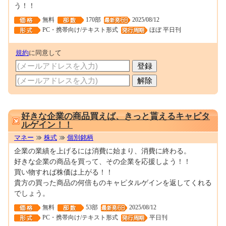
う！！
無料
170部
2025/08/12
PC・携帯向け/テキスト形式
ほぼ 平日刊
規約
に同意して
0001147438
好きな企業の商品買えば、きっと貰えるキャピタ
ルゲイン！！
マネー
株式
個別銘柄
企業の業績を上げるには消費に始まり、消費に終わる。
好きな企業の商品を買って、その企業を応援しよう！！
買い物すれば株価は上がる！！
貴方の買った商品の何倍ものキャピタルゲインを返してくれる
でしょう。
無料
53部
2025/08/12
PC・携帯向け/テキスト形式
平日刊