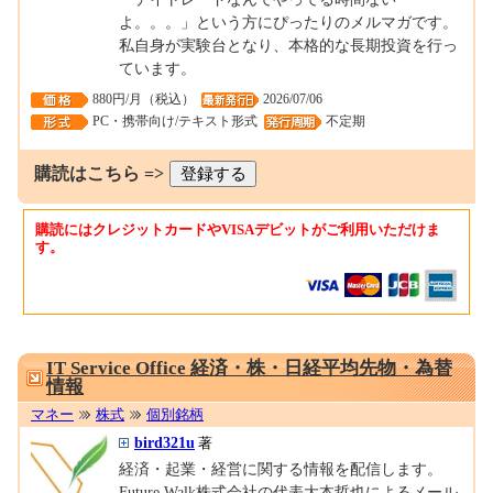
よ。。。」という方にぴったりのメルマガです。
私自身が実験台となり、本格的な長期投資を行っ
ています。
880円/月（税込）
2026/07/06
PC・携帯向け/テキスト形式
不定期
購読はこちら =>
購読にはクレジットカードやVISAデビットがご利用いただけま
す。
0001682785
IT Service Office 経済・株・日経平均先物・為替
情報
マネー
株式
個別銘柄
bird321u
著
経済・起業・経営に関する情報を配信します。
Future Walk株式会社の代表大本哲也によるメール