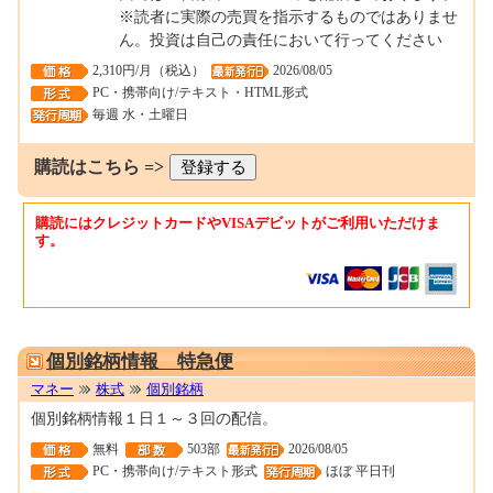
※読者に実際の売買を指示するものではありませ
ん。投資は自己の責任において行ってください
2,310円/月（税込）
2026/08/05
PC・携帯向け/テキスト・HTML形式
毎週 水・土曜日
購読はこちら =>
購読にはクレジットカードやVISAデビットがご利用いただけま
す。
0001683587
個別銘柄情報 特急便
マネー
株式
個別銘柄
個別銘柄情報１日１～３回の配信。
無料
503部
2026/08/05
PC・携帯向け/テキスト形式
ほぼ 平日刊