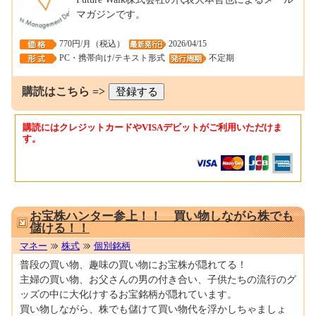
マガジンです。
770円/月（税込）
2026/04/15
PC・携帯向け/テキスト形式
不定期
購読はこちら =>
購読にはクレジットカードやVISAデビットがご利用いただけま
す。
0001013282
お宝株ハンター参上！！ 買い物しながら株でも
儲ける！！
マネー
株式
個別銘柄
普段の買い物、趣味の買い物にお宝株が隠れてる！
主婦の買い物、お父さんの男の付き合い、子供たちの流行のグ
ッズの中に大化けするお宝銘柄が隠れています。
買い物しながら、株でも儲けて買い物代を浮かしちゃましょ