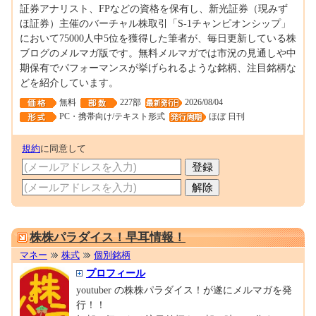
証券アナリスト、FPなどの資格を保有し、新光証券（現みず
ほ証券）主催のバーチャル株取引「S-1チャンピオンシップ」
において75000人中5位を獲得した筆者が、毎日更新している株
ブログのメルマガ版です。無料メルマガでは市況の見通しや中
期保有でパフォーマンスが挙げられるような銘柄、注目銘柄な
どを紹介しています。
無料
227部
2026/08/04
PC・携帯向け/テキスト形式
ほぼ 日刊
規約
に同意して
0001694383
株株パラダイス！早耳情報！
マネー
株式
個別銘柄
プロフィール
youtuber の株株パラダイス！が遂にメルマガを発
行！！