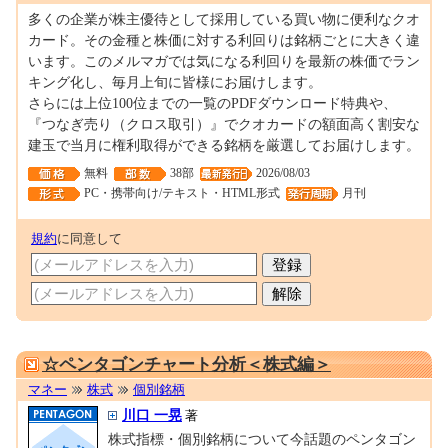
多くの企業が株主優待として採用している買い物に便利なクオ
カード。その金種と株価に対する利回りは銘柄ごとに大きく違
います。このメルマガでは気になる利回りを最新の株価でラン
キング化し、毎月上旬に皆様にお届けします。
さらには上位100位までの一覧のPDFダウンロード特典や、
『つなぎ売り（クロス取引）』でクオカードの額面高く割安な
建玉で当月に権利取得ができる銘柄を厳選してお届けします。
無料
38部
2026/08/03
PC・携帯向け/テキスト・HTML形式
月刊
規約
に同意して
P0001506
☆ペンタゴンチャート分析＜株式編＞
マネー
株式
個別銘柄
川口 一晃
著
株式指標・個別銘柄について今話題のペンタゴン