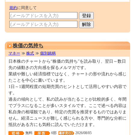
規約
に同意して
0001699750
株価の気持ち
マネー
株式
個別銘柄
日本株のチャートから“株価の気持ち”を読み取り、翌日～数日
先の値動きの方向感を探るメルマガです。
業績や難しい経済指標ではなく、チャートの形や流れから感じ
たことを中心に書いています。
1日～1週間程度の短期売買のヒントとして活用しやすい内容で
す。
過去の傾向として、私の読みが当たることが比較的多く、年間
でプラスになることが多いスタイルです。ここで述べる内容は
私自身の相場観であり、特定の売買を推奨するものではありま
せん。経済ニュースが難しく感じられる方や、専門的な分析に
抵抗がある方にも気軽に読んでいただけます。
無料
6部
2026/08/05