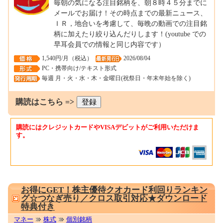
毎朝の気になる注目銘柄を、朝８時４５分までに
メールでお届け！その時点までの最新ニュース、
ＩＲ，地合いを考慮して、毎晩の動画での注目銘
柄に加えたり絞り込んだりします！(youtube での
早耳会員での情報と同じ内容です）
1,540円/月（税込）
2026/08/04
PC・携帯向け/テキスト形式
毎週 月・火・水・木・金曜日(祝祭日・年末年始を除く)
購読はこちら =>
購読にはクレジットカードやVISAデビットがご利用いただけま
す。
0001691325
お得にGET！株主優待クオカード利回りランキン
グ☆つなぎ売り／クロス取引対応★ダウンロード
特典付き
マネー
株式
個別銘柄