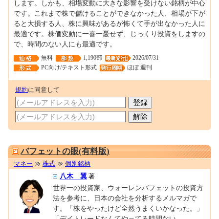
します。しかも、相場変動に大きな影響を受けない銘柄が中心
です。これまで株で儲けることができなかった人、相場が下が
ると大損する人、株に興味があるが怖くて手が出なかった人に
最適です。株価変動に一喜一憂せず、じっくり投資をしますの
で、時間のない人にも最適です。
無料
1,190部
2026/07/31
PC向け/テキスト形式
ほぼ 週刊
規約
に同意して
0001595741
バフェットの眼(有料版)
マネー
株式
個別銘柄
八木 翼
著
世界一の投資家、ウォーレンバフェットの投資方
法を参考に、日本の会社を分析するメルマガで
す。「株をやったけど全然うまくいかなった。」
「デイトレードなんてやってる時間ない