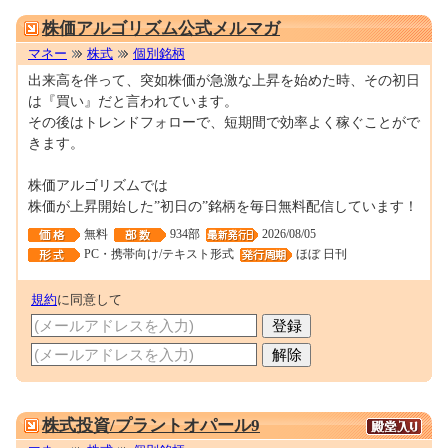
0001557013
株価アルゴリズム公式メルマガ
マネー
株式
個別銘柄
出来高を伴って、突如株価が急激な上昇を始めた時、その初日
は『買い』だと言われています。
その後はトレンドフォローで、短期間で効率よく稼ぐことがで
きます。
株価アルゴリズムでは
株価が上昇開始した”初日の”銘柄を毎日無料配信しています！
無料
934部
2026/08/05
PC・携帯向け/テキスト形式
ほぼ 日刊
規約
に同意して
0001692420
株式投資/プラントオパール9