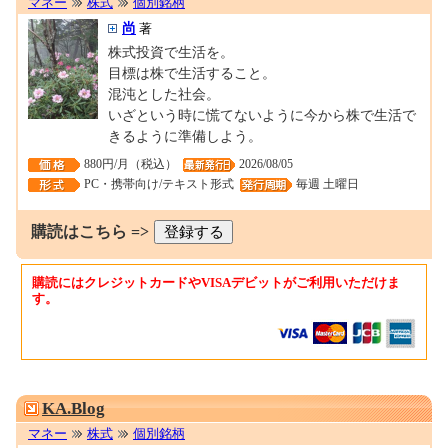
マネー
株式
個別銘柄
尚
著
株式投資で生活を。
目標は株で生活すること。
混沌とした社会。
いざという時に慌てないように今から株で生活で
きるように準備しよう。
880円/月（税込）
2026/08/05
PC・携帯向け/テキスト形式
毎週 土曜日
購読はこちら =>
購読にはクレジットカードやVISAデビットがご利用いただけま
す。
0000170978
KA.Blog
マネー
株式
個別銘柄