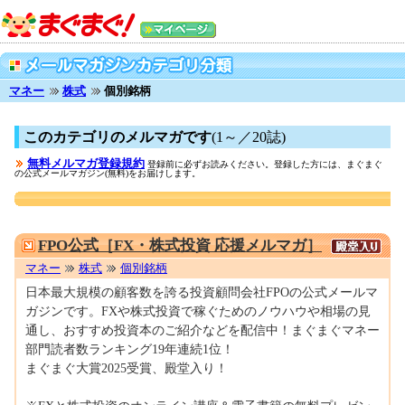
マネー
株式
個別銘柄
このカテゴリのメルマガです
(1～／20誌)
無料メルマガ登録規約
登録前に必ずお読みください。登録した方には、まぐまぐ
の公式メールマガジン(無料)をお届けします。
0000170128
FPO公式［FX・株式投資 応援メルマガ］
マネー
株式
個別銘柄
日本最大規模の顧客数を誇る投資顧問会社FPOの公式メールマ
ガジンです。FXや株式投資で稼ぐためのノウハウや相場の見
通し、おすすめ投資本のご紹介などを配信中！まぐまぐマネー
部門読者数ランキング19年連続1位！
まぐまぐ大賞2025受賞、殿堂入り！