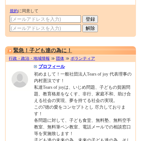
規約
に同意して
0001676085
緊急！子ども達の為に！
行政・政治・地域情報
団体
ボランティア
プロフィール
初めまして！一般社団法人Tears of joy 代表理事の
内村憲汰です！
私達Tears of joyは、いじめ問題、子どもの貧困問
題、教育格差をなくす、非行、家庭不和、助け合
える社会の実現、夢を持てる社会の実現。
この7徳の愛をコンセプトとし 尽力しておりま
す！
各問題に対して、子ども食堂、無料塾、無料空手
教室、無料筆ペン教室、電話メールでの相談窓口
等を実施致します！
子ども達の未来の為、未来の子ども達の為、そし