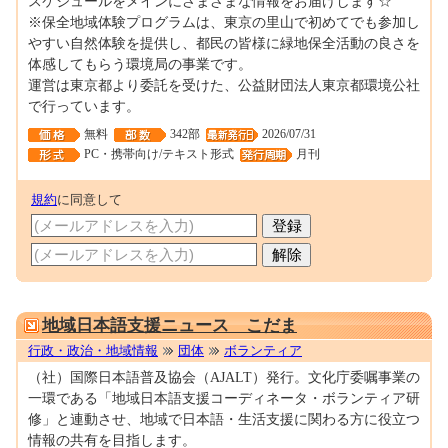
スケジュールをメインにさまざまな情報をお届けします☆
※保全地域体験プログラムは、東京の里山で初めてでも参加し
やすい自然体験を提供し、都民の皆様に緑地保全活動の良さを
体感してもらう環境局の事業です。
運営は東京都より委託を受けた、公益財団法人東京都環境公社
で行っています。
無料
342部
2026/07/31
PC・携帯向け/テキスト形式
月刊
規約
に同意して
0000111241
地域日本語支援ニュース こだま
行政・政治・地域情報
団体
ボランティア
（社）国際日本語普及協会（AJALT）発行。文化庁委嘱事業の
一環である「地域日本語支援コーディネータ・ボランティア研
修」と連動させ、地域で日本語・生活支援に関わる方に役立つ
情報の共有を目指します。