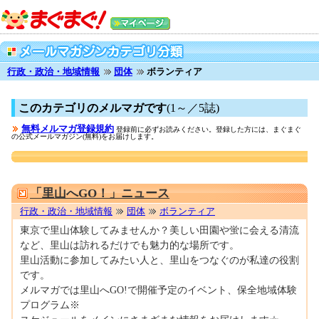
行政・政治・地域情報
団体
ボランティア
このカテゴリのメルマガです
(1～／5誌)
無料メルマガ登録規約
登録前に必ずお読みください。登録した方には、まぐまぐ
の公式メールマガジン(無料)をお届けします。
0001696674
「里山へGO！」ニュース
行政・政治・地域情報
団体
ボランティア
東京で里山体験してみませんか？美しい田園や蛍に会える清流
など、里山は訪れるだけでも魅力的な場所です。
里山活動に参加してみたい人と、里山をつなぐのが私達の役割
です。
メルマガでは里山へGO!で開催予定のイベント、保全地域体験
プログラム※