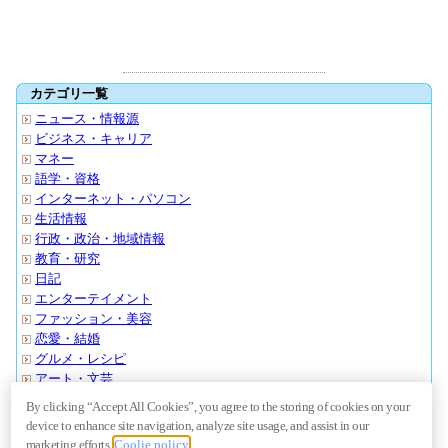
カテゴリ一覧
ニュース・情報源
ビジネス・キャリア
マネー
語学・資格
インターネット・パソコン
生活情報
行政・政治・地域情報
教育・研究
日記
エンターテイメント
ファッション・美容
恋愛・結婚
グルメ・レシピ
アート・文芸
スポーツ・アウトドア
By clicking “Accept All Cookies”, you agree to the storing of cookies on your
クルマ・バイク
device to enhance site navigation, analyze site usage, and assist in our
旅行・おでかけ
marketing efforts.
Coolie policy