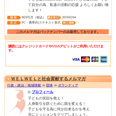
て自分の為、私達の活動の応援 よろしくお願い致
します！
905円/月（税込）
2019/02/04
PC・携帯向け/テキスト形式
－
このメルマガはバックナンバーのみ販売しております。
購読にはクレジットカードやVISAデビットがご利用いただけま
す。
0001682651
ＷＥＬＷＥＬと社会貢献するメルマガ
行政・政治・地域情報
団体
ボランティア
プロフィール
子どもの笑顔を救え！
人身取引を防ぐために国を変える！
子どもを守る為に何が出来るかを考え
共にミッションをクリアしましょう。