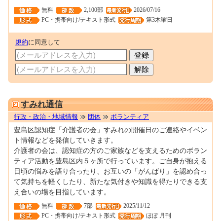
無料
2,100部
2026/07/16
PC・携帯向け/テキスト形式
第3木曜日
規約
に同意して
0001697813
すみれ通信
行政・政治・地域情報
団体
ボランティア
豊島区認知症「介護者の会」すみれの開催日のご連絡やイベン
ト情報などを発信していきます。
介護者の会は、認知症の方のご家族などを支えるためのボラン
ティア活動を豊島区内５ヶ所で行っています。ご自身が抱える
日頃の悩みを語り合ったり、お互いの「がんばり」を認め合っ
て気持ちを軽くしたり、新たな気付きや知識を得たりできる支
え合いの場を目指しています。
無料
7部
2025/11/12
PC・携帯向け/テキスト形式
ほぼ 月刊