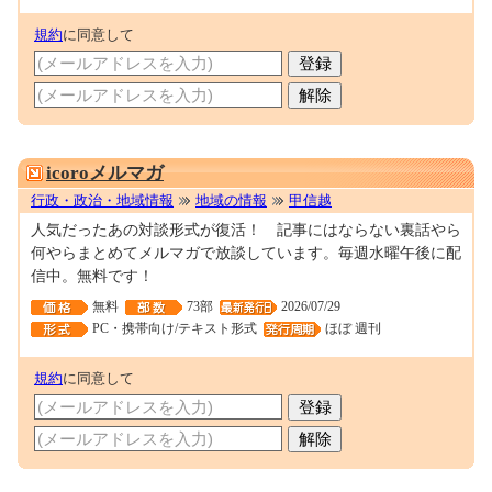
規約
に同意して
0001001256
icoroメルマガ
行政・政治・地域情報
地域の情報
甲信越
人気だったあの対談形式が復活！ 記事にはならない裏話やら
何やらまとめてメルマガで放談しています。毎週水曜午後に配
信中。無料です！
無料
73部
2026/07/29
PC・携帯向け/テキスト形式
ほぼ 週刊
規約
に同意して
0001627956