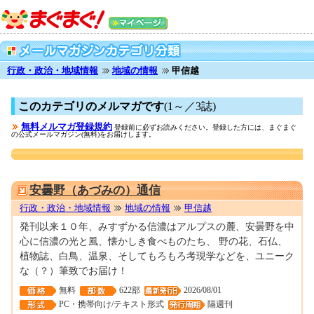
行政・政治・地域情報
地域の情報
甲信越
このカテゴリのメルマガです
(1～／3誌)
無料メルマガ登録規約
登録前に必ずお読みください。登録した方には、まぐまぐ
の公式メールマガジン(無料)をお届けします。
0000038597
安曇野（あづみの）通信
行政・政治・地域情報
地域の情報
甲信越
発刊以来１０年、みすずかる信濃はアルプスの麓、安曇野を中
心に信濃の光と風、懐かしき食べものたち、 野の花、石仏、
植物誌、白鳥、温泉、そしてもろもろ考現学などを、ユニーク
な（？）筆致でお届け！
無料
622部
2026/08/01
PC・携帯向け/テキスト形式
隔週刊