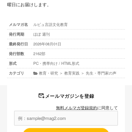
曜日にお届けします。
メルマガ名
ルビュ言語文化教育
発行周期
ほぼ 週刊
最終発行日
2026年08月01日
発行部数
2162部
形式
PC・携帯向け / HTML形式
カテゴリ
教育・研究 ＞ 教育実践 ＞ 先生・専門家の声
メールマガジンを登録
無料メルマガ登録規約
に同意して