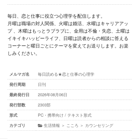
毎日、恋と仕事に役立つ心理学を配信します。

月曜は職場の対人関係、火曜は婚活、水曜はキャリアアッ
プ 、木曜はもっとラブラブに、金用は不倫・失恋、土曜は
イキイキハッピーライフ、日曜は読者からの相談に答える
コーナーと曜日ごとにテーマを変えてお送りします。お楽
しみください。
メルマガ名
毎日読める★恋と仕事の心理学
発行周期
日刊
最終発行日
2026年08月06日
発行部数
2303部
形式
PC・携帯向け / テキスト形式
カテゴリ
生活情報 ＞ こころ ＞ カウンセリング