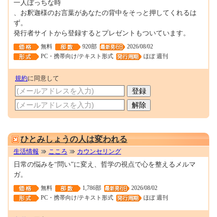
一人ぼっちな時
、お釈迦様のお言葉があなたの背中をそっと押してくれるは
ず。
発行者サイトから登録するとプレゼントもついています。
無料
920部
2026/08/02
PC・携帯向け/テキスト形式
ほぼ 週刊
規約
に同意して
0001699192
ひとみしょうの人は変われる
生活情報
こころ
カウンセリング
日常の悩みを“問い”に変え、哲学の視点で心を整えるメルマ
ガ。
無料
1,786部
2026/08/02
PC・携帯向け/テキスト形式
ほぼ 週刊