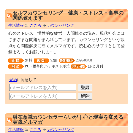
0001270617
セルフカウンセリング 健康・ストレス・食事の
関係教えます
生活情報
こころ
カウンセリング
心のストレス、慢性的な疲労、人間観会の悩み。現代社会には
さまざまな問題がまん延しています。カウンセリングという観
点から問題解決に導くメルマガです。読む心のサプリとして登
録よろしくお願いします。
無料
92部
2026/08/08
PC・携帯向け/テキスト形式
ほぼ 月刊
規約
に同意して
0001699847
潜在意識カウンセラーらいが｜心と現実を変える
実践メルマガ
生活情報
こころ
カウンセリング