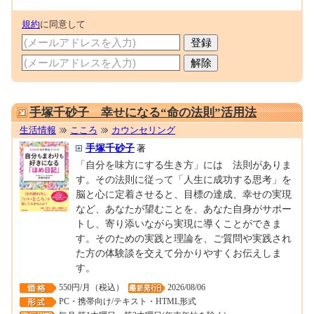
規約
に同意して
0001679237
手塚千砂子 幸せになる“命の法則”活用法
生活情報
こころ
カウンセリング
手塚千砂子
著
「自分を味方にする生き方」には 法則がありま
す。その法則に従って「人生に成功する思考」を
脳と心に定着させると、目標の達成、幸せの実現
など、あなたが望むことを、あなた自身がサポー
トし、寄り添いながら実現に導くことができま
す。そのための実践と理論を、ご質問や実践され
た方の体験談を交えて分かりやすくお伝えしま
す。
550円/月（税込）
2026/08/06
PC・携帯向け/テキスト・HTML形式