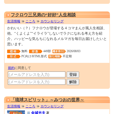
0000109918
フクロウ三兄弟の“好好”人生相談
生活情報
こころ
カウンセリング
かわいい（？）フクロウが登場する４コマまんが風人生相談、
他。“くよくよ”“イライラ”しないでラクになれる考え方を紹
介。ハッピーな気もちになれるメルマガを毎日お届けしたいと
思います。
無料
449部
2026/08/03
PC向け/HTML形式
不定期
規約
に同意して
0001689942
「琉球スピリット」～みつおの世界～
生活情報
こころ
カウンセリング
金城光夫
著