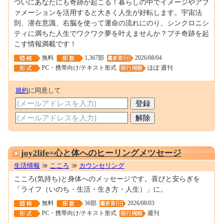
ついにあなたにも奇跡が起こる！暮らしの中でイメージやアフ
ァメーションを活用すると大きく人生が好転します。宇宙法
則、潜在意識、右脳を使って運命の流れにのり、シンクロニシ
ティに満ちた人生でワクワク夢を叶えませんか？プチ奇跡を起
こす情報満載です！
無料
1,367部
2026/08/04
PC・携帯向け/テキスト形式
ほぼ 週刊
規約
に同意して
0000107768
joy2life=心と体へのヒーリングメツセージ
生活情報
こころ
カウンセリング
こころ(気持ち)と身体へのメッセージです。喜びと安らぎを
「ライフ（いのち・生活・生き方・人生）」に。
無料
36部
2026/08/03
PC・携帯向け/テキスト形式
週刊