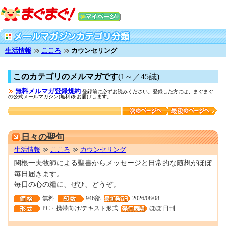
生活情報
こころ
カウンセリング
このカテゴリのメルマガです
(1～／45誌)
無料メルマガ登録規約
登録前に必ずお読みください。登録した方には、まぐまぐ
の公式メールマガジン(無料)をお届けします。
M0037610
日々の聖句
生活情報
こころ
カウンセリング
関根一夫牧師による聖書からメッセージと日常的な随想がほぼ
毎日届きます。
毎日の心の糧に、ぜひ、どうぞ。
無料
946部
2026/08/08
PC・携帯向け/テキスト形式
ほぼ 日刊