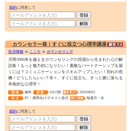
規約
に同意して
0000100067
カウンセラー発！すぐに役立つ心理学講座
生活情報
こころ
カウンセリング
月間3000本を越えるカウンセリングの現場から生まれた心の解
説集！もっと魅力的になりたい！素敵なパートナーシップを築
くには？コミュニケーションをスキルアップしたい！別れの危
機！どうしたらいい？等々、すぐに役立ち、すっと腑に落ちる
本格的な心理学！
無料
9,613部
2026/08/03
PC・携帯向け/テキスト形式
毎週月・木
規約
に同意して