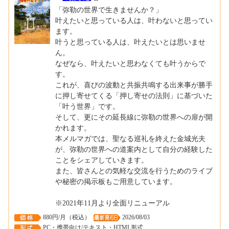
「弥勒の世界で生きませんか？」
叶えたいと思っている人は、叶わないと思ってい
ます。
叶うと思っている人は、叶えたいとは思いませ
ん。
なぜなら、叶えたいと思わなくても叶うからで
す。
これが、喜びの波動と共振共鳴する出来事が勝手
に押し寄せてくる「押し寄せの法則」に基づいた
「叶う世界」です。
そして、更にその延長線に弥勒の世界への扉が開
かれます。
本メルマガでは、聖なる巡礼を終えた金城光夫
が、弥勒の世界への道案内として自分の経験した
ことをシェアしていきます。
また、皆さんとの気軽な交流を行うためのライブ
や秘密の掲示板もご用意しています。
※2021年11月より全面リニューアル
880円/月（税込）
2026/08/03
PC・携帯向け/テキスト・HTML形式