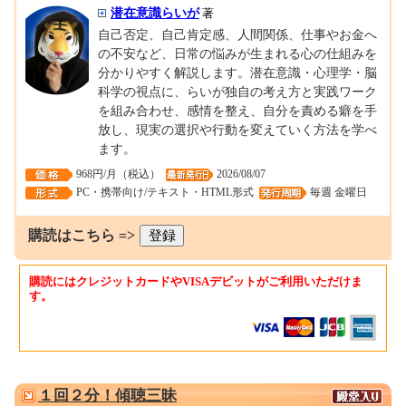
潜在意識らいが
著
自己否定、自己肯定感、人間関係、仕事やお金へ
の不安など、日常の悩みが生まれる心の仕組みを
分かりやすく解説します。潜在意識・心理学・脳
科学の視点に、らいが独自の考え方と実践ワーク
を組み合わせ、感情を整え、自分を責める癖を手
放し、現実の選択や行動を変えていく方法を学べ
ます。
968円/月（税込）
2026/08/07
PC・携帯向け/テキスト・HTML形式
毎週 金曜日
購読はこちら =>
購読にはクレジットカードやVISAデビットがご利用いただけま
す。
0001331011
１回２分！傾聴三昧