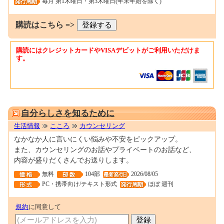
毎月 第1木曜日・第3木曜日(年末年始を除く)
購読はこちら =>
購読にはクレジットカードやVISAデビットがご利用いただけま
す。
0001653306
自分らしさを知るために
生活情報
こころ
カウンセリング
なかなか人に言いにくい悩みや不安をピックアップ。
また、カウンセリングのお話やプライベートのお話など、
内容が盛りだくさんでお送りします。
無料
104部
2026/08/05
PC・携帯向け/テキスト形式
ほぼ 週刊
規約
に同意して