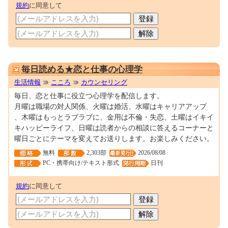
規約
に同意して
0000090110
毎日読める★恋と仕事の心理学
生活情報
こころ
カウンセリング
毎日、恋と仕事に役立つ心理学を配信します。
月曜は職場の対人関係、火曜は婚活、水曜はキャリアアップ
、木曜はもっとラブラブに、金用は不倫・失恋、土曜はイキイ
キハッピーライフ、日曜は読者からの相談に答えるコーナーと
曜日ごとにテーマを変えてお送りします。お楽しみください。
無料
2,303部
2026/08/08
PC・携帯向け/テキスト形式
日刊
規約
に同意して