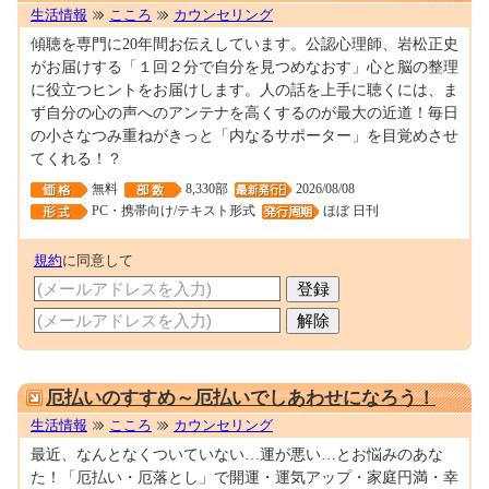
生活情報
こころ
カウンセリング
傾聴を専門に20年間お伝えしています。公認心理師、岩松正史
がお届けする「１回２分で自分を見つめなおす」心と脳の整理
に役立つヒントをお届けします。人の話を上手に聴くには、ま
ず自分の心の声へのアンテナを高くするのが最大の近道！毎日
の小さなつみ重ねがきっと「内なるサポーター」を目覚めさせ
てくれる！？
無料
8,330部
2026/08/08
PC・携帯向け/テキスト形式
ほぼ 日刊
規約
に同意して
0000279594
厄払いのすすめ～厄払いでしあわせになろう！
生活情報
こころ
カウンセリング
最近、なんとなくついていない…運が悪い…とお悩みのあな
た！「厄払い・厄落とし」で開運・運気アップ・家庭円満・幸