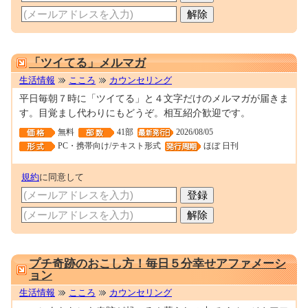
M0092784
「ツイてる」メルマガ
生活情報
こころ
カウンセリング
平日毎朝７時に「ツイてる」と４文字だけのメルマガが届きま
す。目覚まし代わりにもどうぞ。相互紹介歓迎です。
無料
41部
2026/08/05
PC・携帯向け/テキスト形式
ほぼ 日刊
規約
に同意して
0000162555
プチ奇跡のおこし方！毎日５分幸せアファメーシ
ョン
生活情報
こころ
カウンセリング