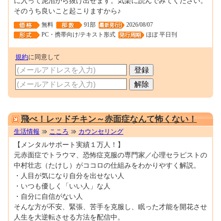
に入って泥沼から抜け出せます。気楽に読んでみてください。
そのうち良いこと起こりますから♪
無料
91部
2026/08/07
PC・携帯向け/テキスト形式
ほぼ 平日刊
規約
に同意して
0000151553
飛べ！レッドチキン～赤面症なんて怖くない！
生活情報
こころ
カウンセリング
【メンタルサポート実績１万人！】
元赤面症でトラウマ、恐怖症克服の専門家／心理セラピストの
中村壮志（たけし）がココロの仕組みをわかりやすく解説。
・人目が気になり自分を出せない人
・いつも優しく「いい人」な人
・自分に自信がない人
そんな方が不安、緊張、苦手を克服し、眠った才能を開花させ
人生を大逆転させる方法を配信中。