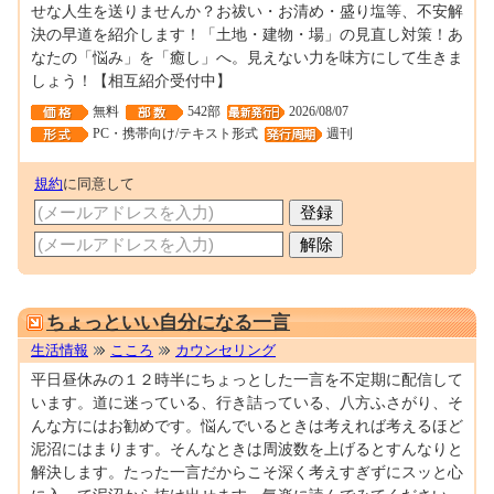
せな人生を送りませんか？お祓い・お清め・盛り塩等、不安解
決の早道を紹介します！「土地・建物・場」の見直し対策！あ
なたの「悩み」を「癒し」へ。見えない力を味方にして生きま
しょう！【相互紹介受付中】
無料
542部
2026/08/07
PC・携帯向け/テキスト形式
週刊
規約
に同意して
M0055636
ちょっといい自分になる一言
生活情報
こころ
カウンセリング
平日昼休みの１２時半にちょっとした一言を不定期に配信して
います。道に迷っている、行き詰っている、八方ふさがり、そ
んな方にはお勧めです。悩んでいるときは考えれば考えるほど
泥沼にはまります。そんなときは周波数を上げるとすんなりと
解決します。たった一言だからこそ深く考えすぎずにスッと心