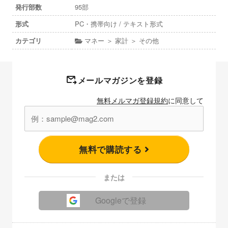
発行部数
95部
形式
PC・携帯向け / テキスト形式
カテゴリ
マネー ＞ 家計 ＞ その他
メールマガジンを登録
無料メルマガ登録規約
に同意して
無料で購読する
または
Googleで登録