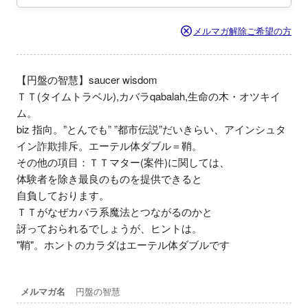
メルマガ解除ご希望の方
【円盤の智慧】saucer wisdom

ＴＴ(タイムトラベル),カバラqabalah,生命の木・オツキイ
ム。

biz 指向。”とんでも” ”都市伝説”だいきらい、アインシュタ
イン詐欺排斥。エーテル体ダブル＝鞘。

その他の項目：ＴＴマター(案件)に関しては、

体験者を除き最良のものを提供できると

自負しております。

ＴＴがなぜカバラ系魔法とつながるのかと

訝っておられるでしょうが、ヒントは。

"鞘"。ホントのカラダはエーテル体ダブルです
メルマガ名
円盤の智慧