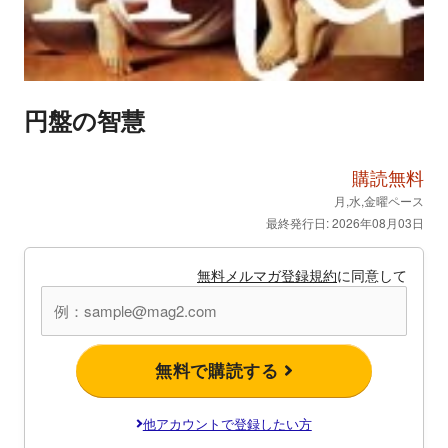
円盤の智慧
購読無料
月,水,金曜ペース
最終発行日: 2026年08月03日
無料メルマガ登録規約
に同意して
無料で購読する
他アカウントで登録したい方