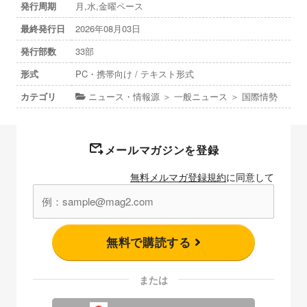
発行周期
月,水,金曜ペース
最終発行日
2026年08月03日
発行部数
33部
形式
PC・携帯向け / テキスト形式
カテゴリ
ニュース・情報源 ＞ 一般ニュース ＞ 国際情勢
メールマガジンを登録
無料メルマガ登録規約
に同意して
無料で購読する
または