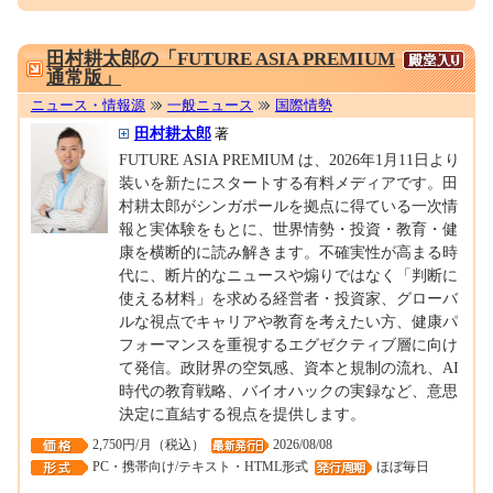
0001374391
田村耕太郎の「FUTURE ASIA PREMIUM
通常版」
ニュース・情報源
一般ニュース
国際情勢
田村耕太郎
著
FUTURE ASIA PREMIUM は、2026年1月11日より
装いを新たにスタートする有料メディアです。田
村耕太郎がシンガポールを拠点に得ている一次情
報と実体験をもとに、世界情勢・投資・教育・健
康を横断的に読み解きます。不確実性が高まる時
代に、断片的なニュースや煽りではなく「判断に
使える材料」を求める経営者・投資家、グローバ
ルな視点でキャリアや教育を考えたい方、健康パ
フォーマンスを重視するエグゼクティブ層に向け
て発信。政財界の空気感、資本と規制の流れ、AI
時代の教育戦略、バイオハックの実録など、意思
決定に直結する視点を提供します。
2,750円/月（税込）
2026/08/08
PC・携帯向け/テキスト・HTML形式
ほぼ毎日