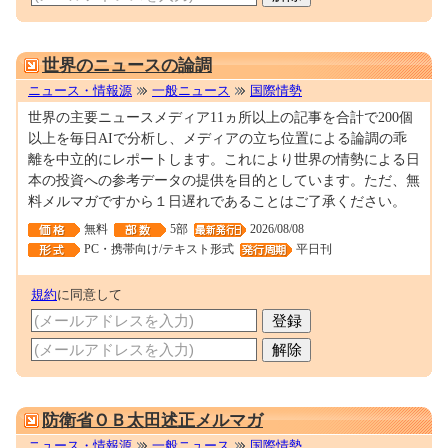
0001699678
世界のニュースの論調
ニュース・情報源
一般ニュース
国際情勢
世界の主要ニュースメディア11ヵ所以上の記事を合計で200個
以上を毎日AIで分析し、メディアの立ち位置による論調の乖
離を中立的にレポートします。これにより世界の情勢による日
本の投資への参考データの提供を目的としています。ただ、無
料メルマガですから１日遅れであることはご了承ください。
無料
5部
2026/08/08
PC・携帯向け/テキスト形式
平日刊
規約
に同意して
M0080760
防衛省ＯＢ太田述正メルマガ
ニュース・情報源
一般ニュース
国際情勢