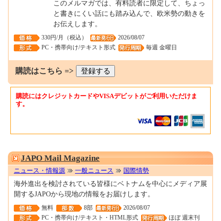
このメルマガでは、有料読者に限定して、ちょっ
と書きにくい話にも踏み込んで、欧米勢の動きを
お伝えします。
330円/月（税込）
2026/08/07
PC・携帯向け/テキスト形式
毎週 金曜日
購読はこちら =>
購読にはクレジットカードやVISAデビットがご利用いただけま
す。
0001699000
JAPO Mail Magazine
ニュース・情報源
一般ニュース
国際情勢
海外進出を検討されている皆様にベトナムを中心にメディア展
開するJAPOから現地の情報をお届けします。
無料
8部
2026/08/07
PC・携帯向け/テキスト・HTML形式
ほぼ 週末刊