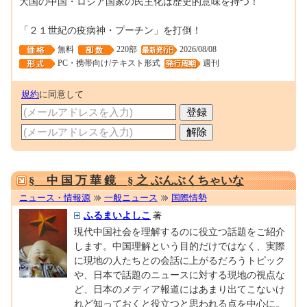
大国の中国・ロシア国家の民主化は歴史的意味を持つ！
「２１世紀の疫病神・プーチン」を打倒！
無料
220部
2026/08/08
PC・携帯向け/テキスト形式
週刊
規約
に同意して
0001314434
§ 中 国 万 華 鏡 § 之 ぶんぶくちゃいな
ニュース・情報源
一般ニュース
国際情勢
ふるまいよしこ
著
現代中国社会を理解するのに役立つ話題をご紹介
します。中国理解という目的だけではなく、実際
に現地の人たちとの会話に上がるだろうトピック
や、日本で話題のニュースに対する現地の視点な
ど、日本のメディア報道にはあまり出てこないけ
れど知っておくと役立つと思われる点を中心に。