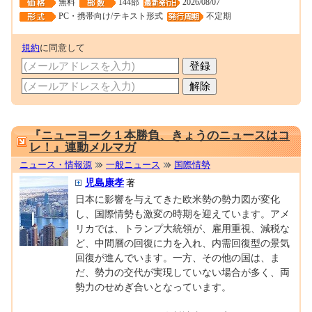
無料
144部
2026/08/07
PC・携帯向け/テキスト形式
不定期
規約
に同意して
0001682243
『ニューヨーク１本勝負、きょうのニュースはコ
レ！』連動メルマガ
ニュース・情報源
一般ニュース
国際情勢
児島康孝
著
日本に影響を与えてきた欧米勢の勢力図が変化
し、国際情勢も激変の時期を迎えています。アメ
リカでは、トランプ大統領が、雇用重視、減税な
ど、中間層の回復に力を入れ、内需回復型の景気
回復が進んでいます。一方、その他の国は、ま
だ、勢力の交代が実現していない場合が多く、両
勢力のせめぎ合いとなっています。