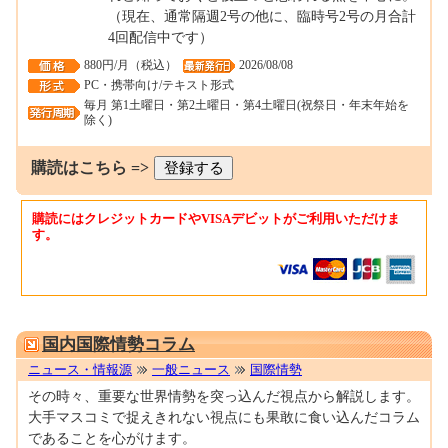
（現在、通常隔週2号の他に、臨時号2号の月合計
4回配信中です）
880円/月（税込）
2026/08/08
PC・携帯向け/テキスト形式
毎月 第1土曜日・第2土曜日・第4土曜日(祝祭日・年末年始を
除く)
購読はこちら =>
購読にはクレジットカードやVISAデビットがご利用いただけま
す。
0000244933
国内国際情勢コラム
ニュース・情報源
一般ニュース
国際情勢
その時々、重要な世界情勢を突っ込んだ視点から解説します。
大手マスコミで捉えきれない視点にも果敢に食い込んだコラム
であることを心がけます。