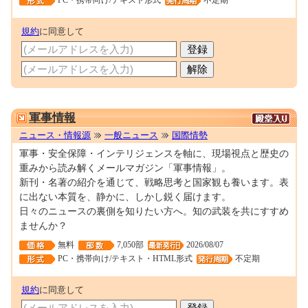
PC・携帯向け/テキスト形式
不定期
規約
に同意して
0000049253
軍事情報
ニュース・情報源
一般ニュース
国際情勢
軍事・安全保障・インテリジェンスを軸に、現場視点と歴史の
重みから読み解くメールマガジン「軍事情報」。
新刊・名著の紹介を通じて、戦略思考と国家観も養います。表
に出ない本質を、静かに、しかし鋭く届けます。
日々のニュースの裏側を知りたい方へ。知の武装を共にすすめ
ませんか？
無料
7,050部
2026/08/07
PC・携帯向け/テキスト・HTML形式
不定期
規約
に同意して