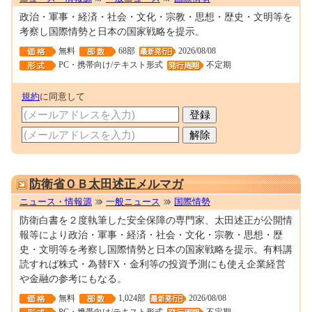
政治・軍事・経済・社会・文化・宗教・思想・歴史・文明等を
考察し国際情勢と日本の国家戦略を提示。
無料
68部
2026/08/08
PC・携帯向け/テキスト形式
不定期
規約
に同意して
0000101909
防衛省ＯＢ太田述正メルマガ
ニュース・情報源
一般ニュース
国際情勢
防衛白書を２度執筆した安全保障の専門家、太田述正が公開情
報等により政治・軍事・経済・社会・文化・宗教・思想・歴
史・文明等を考察し国際情勢と日本の国家戦略を提示。有料講
読すれば株式・為替FX・金利等の投資予測にも使え企業経営
や金融の参考にもなる。
無料
1,024部
2026/08/08