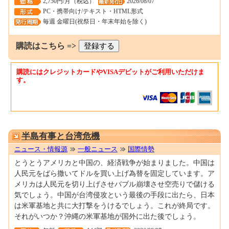
2,750円/月（税込）
2026/08/07
PC・携帯向け/テキスト・HTML形式
毎週 金曜日(祝祭日・年末年始を除く)
購読はこちら =>
購読にはクレジットカードやVISAデビットがご利用いただけま
す。
0000157386
半島有事と台湾危機
ニュース・情報源
一般ニュース
国際情勢
とうとうアメリカと中国の、経済戦争が始まりました。中国は
人民元をばら撒いてドルを買い上げ為替を固定しています。ア
メリカは人民元を切り上げさせバブル崩壊させ空売りで儲ける
気でしょう。中国が台湾侵攻という最後の手段に出たら、日本
は米軍基地と共に大打撃をうけるでしょう。これが終局です。
それがいつか？沖縄の米軍基地が国外に出た後でしょう。