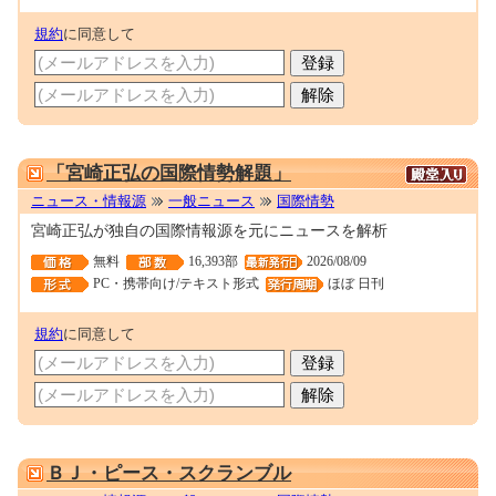
規約
に同意して
0001689840
「宮崎正弘の国際情勢解題」
ニュース・情報源
一般ニュース
国際情勢
宮崎正弘が独自の国際情報源を元にニュースを解析
無料
16,393部
2026/08/09
PC・携帯向け/テキスト形式
ほぼ 日刊
規約
に同意して
M0010051
ＢＪ・ピース・スクランブル