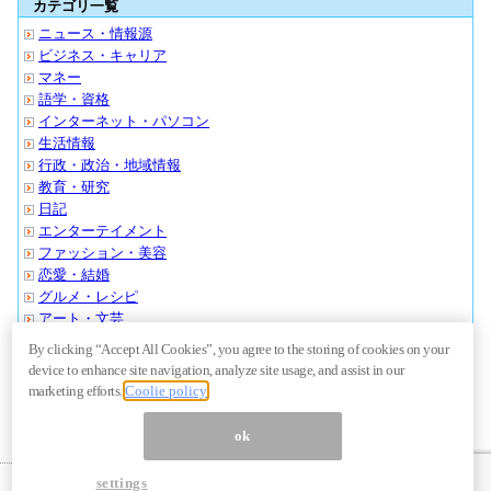
カテゴリ一覧
ニュース・情報源
ビジネス・キャリア
マネー
語学・資格
インターネット・パソコン
生活情報
行政・政治・地域情報
教育・研究
日記
エンターテイメント
ファッション・美容
恋愛・結婚
グルメ・レシピ
アート・文芸
スポーツ・アウトドア
By clicking “Accept All Cookies”, you agree to the storing of cookies on your
クルマ・バイク
device to enhance site navigation, analyze site usage, and assist in our
旅行・おでかけ
marketing efforts.
Coolie policy
その他・ノンジャンル
ok
settings