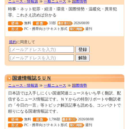
ニュース・情報源
一般ニュース
国際情勢
時事・ネット犯罪・経済・環境・国際情勢・温暖化・異常犯
罪、これさえ読めば分かる
無料
33部
2026/08/09
PC・携帯向け/テキスト形式
週刊
規約
に同意して
0000009906
国連情報誌ＳＵＮ
ニュース・情報源
一般ニュース
国際情勢
日本語では入手しにくい国連関連ニュースをいち早く翻訳、配
信するニュース情報誌です。ＮＹからの特別リポートや翻訳者
の「今日の一言」等トピック解説記事も読める、コンパクトで
頼りになる国連情報誌です。
無料
1,796部
2026/08/08
PC・携帯向け/テキスト形式
週刊