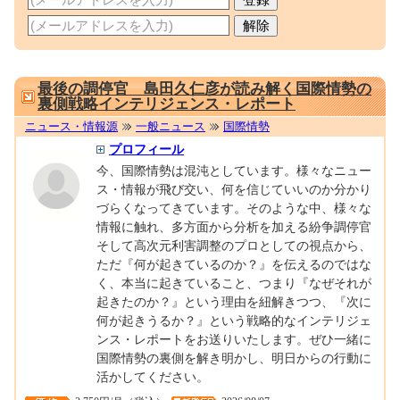
0001699809
最後の調停官 島田久仁彦が読み解く国際情勢の
裏側戦略インテリジェンス・レポート
ニュース・情報源
一般ニュース
国際情勢
プロフィール
今、国際情勢は混沌としています。様々なニュー
ス・情報が飛び交い、何を信じていいのか分かり
づらくなってきています。そのような中、様々な
情報に触れ、多方面から分析を加える紛争調停官
そして高次元利害調整のプロとしての視点から、
ただ『何が起きているのか？』を伝えるのではな
く、本当に起きていること、つまり『なぜそれが
起きたのか？』という理由を紐解きつつ、『次に
何が起きうるか？』という戦略的なインテリジェ
ンス・レポートをお送りいたします。ぜひ一緒に
国際情勢の裏側を解き明かし、明日からの行動に
活かしてください。