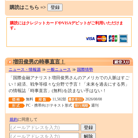
購読はこちら =>
購読にはクレジットカードやVISAデビットがご利用いただけま
す。
0000021636
増田俊男の時事直言！
ニュース・情報源
一般ニュース
国際情勢
「国際金融アナリスト増田俊男さんのアメリカでの人脈はすご
い！経済、戦争等様々な分野で予言！「未来を過去にする男」
の情報誌「時事直言」(無料)を読まない手はない！
無料
11,582部
2026/08/08
PC・携帯向け/テキスト形式
週刊
規約
に同意して