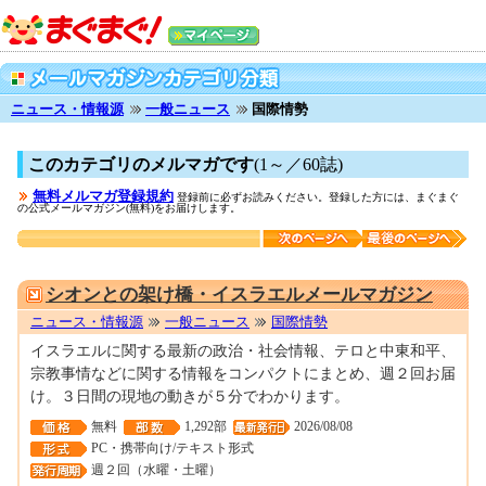
ニュース・情報源
一般ニュース
国際情勢
このカテゴリのメルマガです
(1～／60誌)
無料メルマガ登録規約
登録前に必ずお読みください。登録した方には、まぐまぐ
の公式メールマガジン(無料)をお届けします。
0000019965
シオンとの架け橋・イスラエルメールマガジン
ニュース・情報源
一般ニュース
国際情勢
イスラエルに関する最新の政治・社会情報、テロと中東和平、
宗教事情などに関する情報をコンパクトにまとめ、週２回お届
け。３日間の現地の動きが５分でわかります。
無料
1,292部
2026/08/08
PC・携帯向け/テキスト形式
週２回（水曜・土曜）