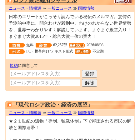
ロシア政治経済ジャーナル
ニュース・情報源
一般ニュース
国際情勢
日本のエリートがこっそり読んでいる秘伝のメルマガ。驚愕の
予測的中率に、問合わせが殺到中。わけのわからない世界情勢
を、世界一わかりやすく解説しています。まぐまぐ殿堂入り！
まぐまぐ大賞2015年・総合大賞一位の実力！
無料
62,257部
2026/08/08
PC・携帯向け/テキスト形式
不定期
規約
に同意して
0000265174
「現代ロシア政治・経済の展望」
ニュース・情報源
一般ニュース
国際情勢
★２１世紀の遺物 「専制、独裁体制」下で抑圧される市民の解
放と国際連帯！