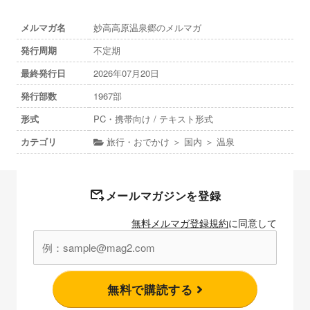
メルマガ名
妙高高原温泉郷のメルマガ
発行周期
不定期
最終発行日
2026年07月20日
発行部数
1967部
形式
PC・携帯向け / テキスト形式
カテゴリ
旅行・おでかけ ＞ 国内 ＞ 温泉
メールマガジンを登録
無料メルマガ登録規約
に同意して
無料で購読する