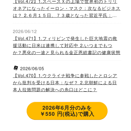
【Vol.472】1.スペースＸの上場で世界初のトリリ
オネアになったイーロン・マスク：次なるビジネス
は？ 2.６月１５日、７３歳となった習近平氏：人
生これから！
2026/06/12
【Vol.471】1.フィリピンで発生した巨大地震の救
援活動に日米は連携して対応中 2.いつまでもつ
か？悪化の一途と見られる金正恩総書記の健康状態
2026/06/05
【Vol.470】1.ウクライナ戦争に参戦したとロシア
から批判を受ける日本：なぜ？ 2.北朝鮮による日
本人拉致問題の解決への糸口はどこに？
2026年6月分のみを
￥550 円(税込)で購入