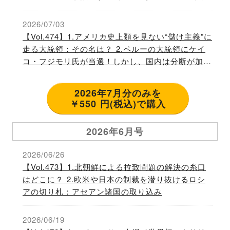
2026/07/03
【Vol.474】1.アメリカ史上類を見ない“儲け主義”に
走る大統領：その名は？ 2.ペルーの大統領にケイ
コ・フジモリ氏が当選！しかし、国内は分断が加
速！
2026年7月分のみを
￥550 円(税込)で購入
2026年6月号
2026/06/26
【Vol.473】1.北朝鮮による拉致問題の解決の糸口
はどこに？ 2.欧米や日本の制裁を潜り抜けるロシ
アの切り札：アセアン諸国の取り込み
2026/06/19