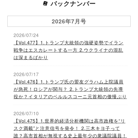
バックナンバー
2026年7月号
2026/07/24
【Vol.477】1.トランプ大統領の強硬姿勢でイラン
戦争はエスカレートする一方 2.ウクライナの混乱
は深まるばかり
2026/07/17
【Vol.476】1.トランプ氏の盟友グラハム上院議員
が急死！ロシアが関与？ 2.トランプ大統領の先導
役か？イタリアのベルルスコーニ元首相の傲慢ぶり
2026/07/10
【Vol.475】1.世界的経済分析機関は高市政権を“リ
スク満載”と注意信号を発令！ 2.三木キヨ子って
誰？高市首相が無視する史上最年少の衆議院議員！