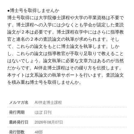
●博士号を取得しませんか

博士号取得には大学院修士課程や大学の卒業資格は不要で
す。博士課程への入学には少なくとも学会が認定した査読
論文が２本は必要です。博士課程在学中にはさらに指導教
官と連名の２本の査読論文の執筆が求められます。そし
て、これらの論文をもとに博士論文を執筆します。しか
し、これらの論文は指導教官が手取り足取りで教えること
はないでしょう。論文執筆に必要な文章力はあるのが当然
だからです。AI伴走博士課程はその綴り方を伝授します。
本サイトは文系論文の執筆サポートを行います。査読論文
を積み重ね博士号を取得しませんか。
メルマガ名
AI伴走博士課程
発行周期
ほぼ 日刊
最終発行日
2026年08月07日
発行部数
48部