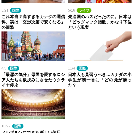
5/21
国際
5/16
ライフ
これ本当？高すぎるカナダの通信
先進国のハズだったのに。日本は
料、実は「交渉次第で安くなる」
「ビッグマック指数」かなり下位
の衝撃
という現実
4/5
国際
11/4
国際
「最悪の気分」母国を愛するロシ
日本人も見習うべき…カナダの小
ア人たちを板挟みにさせたウクラ
学生が朝一番に「どの党が勝っ
イナ侵攻
た？」
10/27
国際
メルボルンにできた新しい休日、