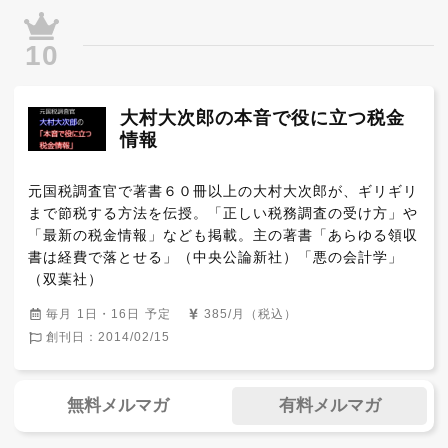
10
大村大次郎の本音で役に立つ税金
情報
元国税調査官で著書６０冊以上の大村大次郎が、ギリギリ
まで節税する方法を伝授。「正しい税務調査の受け方」や
「最新の税金情報」なども掲載。主の著書「あらゆる領収
書は経費で落とせる」（中央公論新社）「悪の会計学」
（双葉社）
毎月 1日・16日 予定
385/月（税込）
創刊日：2014/02/15
無料メルマガ
有料メルマガ