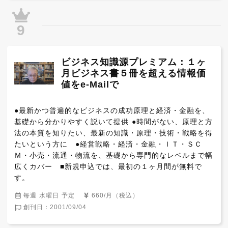
9
ビジネス知識源プレミアム：１ヶ
月ビジネス書５冊を超える情報価
値をe-Mailで
●最新かつ普遍的なビジネスの成功原理と経済・金融を、
基礎から分かりやすく説いて提供 ●時間がない、原理と方
法の本質を知りたい、最新の知識・原理・技術・戦略を得
たいという方に　●経営戦略・経済・金融・ＩＴ・ＳＣ
Ｍ・小売・流通・物流を、基礎から専門的なレベルまで幅
広くカバー　■新規申込では、最初の１ヶ月間が無料で
す。
毎週 水曜日 予定
660/月（税込）
創刊日：2001/09/04