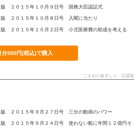
援版 ２０１５年１０月９日号 国務大臣認証式
援版 ２０１５年１０月８日号 入閣に当たり
援版 ２０１５年１０月２日号 小児医療費の助成を考える
月分550円(税込)で購入
ごまめの歯ぎしり 応援版
援版 ２０１５年９月２７日号 三分の動画のパワー
援版 ２０１５年９月２４日号 使わない船に年間１２億円そ