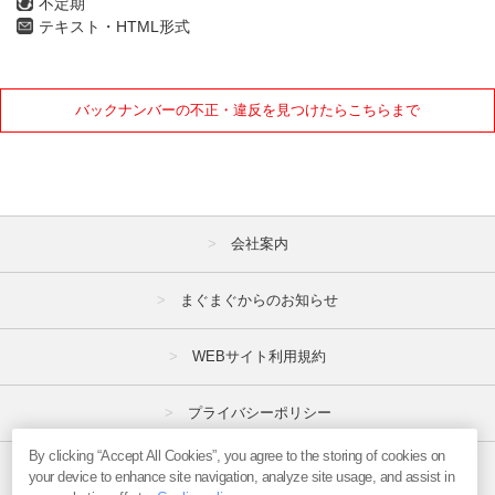
不定期
テキスト・HTML形式
7月
8月
9月
10月
11月
12月
バックナンバーの不正・違反を見つけたらこちらまで
2021年
1月
2月
3月
4月
5月
6月
会社案内
7月
8月
9月
10月
11月
12月
まぐまぐからのお知らせ
2020年
WEBサイト利用規約
1月
2月
3月
プライバシーポリシー
4月
5月
6月
By clicking “Accept All Cookies”, you agree to the storing of cookies on
特定商取引法
7月
8月
9月
your device to enhance site navigation, analyze site usage, and assist in