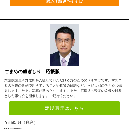
1月
2月
3月
購入手続きへすすむ
4月
5月
6月
7月
8月
9月
10月
11月
12月
2023年
1月
2月
3月
4月
5月
6月
ごまめの歯ぎしり 応援版
7月
8月
9月
衆議院議員河野太郎を支援していただける方のためのメルマガです。マスコ
ミの報道の裏側で起きていることや政策の解説など、河野太郎の考えをお伝
10月
11月
12月
えします。たまに写真が載ったりします。また、応援版の読者の皆様を対象
とした報告会を開催します。ご期待ください。
2022年
定期購読はこちら
1月
2月
3月
￥550/ 月（税込）
4月
5月
6月