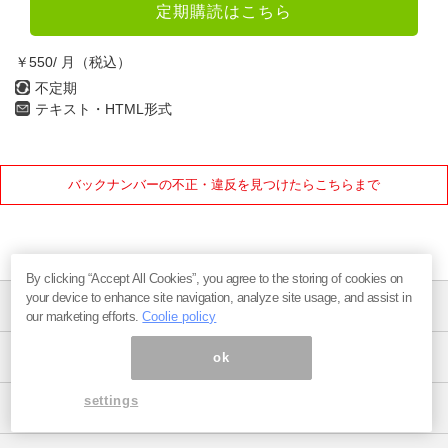
定期購読はこちら
1月
2月
3月
￥550/ 月（税込）
4月
5月
6月
不定期
テキスト・HTML形式
7月
8月
9月
10月
11月
12月
バックナンバーの不正・違反を見つけたらこちらまで
2021年
1月
2月
3月
4月
5月
6月
By clicking “Accept All Cookies”, you agree to the storing of cookies on
your device to enhance site navigation, analyze site usage, and assist in
会社案内
7月
8月
9月
our marketing efforts.
Coolie policy
10月
11月
12月
まぐまぐからのお知らせ
ok
2020年
settings
WEBサイト利用規約
1月
2月
3月