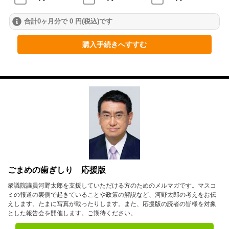
合計0ヶ月分で 0 円(税込)です
2024年
1月
2月
3月
購入手続きへすすむ
4月
5月
6月
7月
8月
9月
10月
11月
12月
2023年
1月
2月
3月
4月
5月
6月
ごまめの歯ぎしり 応援版
7月
8月
9月
衆議院議員河野太郎を支援していただける方のためのメルマガです。マスコ
ミの報道の裏側で起きていることや政策の解説など、河野太郎の考えをお伝
10月
11月
12月
えします。たまに写真が載ったりします。また、応援版の読者の皆様を対象
とした報告会を開催します。ご期待ください。
2022年