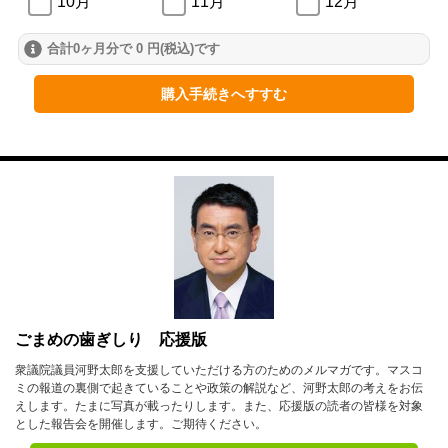
10月
11月
12月
合計0ヶ月分で 0 円(税込)です
2024年
1月
2月
3月
購入手続きへすすむ
4月
5月
6月
7月
8月
9月
10月
11月
12月
2023年
1月
2月
3月
4月
5月
6月
ごまめの歯ぎしり 応援版
7月
8月
9月
衆議院議員河野太郎を支援していただける方のためのメルマガです。マスコ
ミの報道の裏側で起きていることや政策の解説など、河野太郎の考えをお伝
10月
11月
12月
えします。たまに写真が載ったりします。また、応援版の読者の皆様を対象
とした報告会を開催します。ご期待ください。