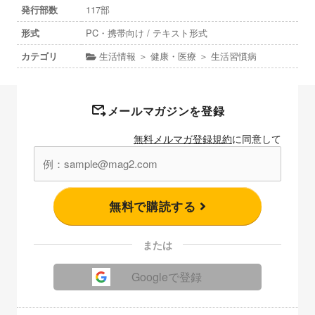
発行部数
117部
形式
PC・携帯向け / テキスト形式
カテゴリ
生活情報 ＞ 健康・医療 ＞ 生活習慣病
メールマガジンを登録
無料メルマガ登録規約
に同意して
無料で購読する
または
Googleで登録