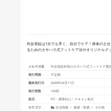
外反母趾は1分でも早く、自分でケア！身体の土
るためのカサハラ式フットケア法やオリジナルグ
メルマガ名
外反母趾対策のカサハラ式フットケア通
発行周期
不定期
最終発行日
2026年04月11日
発行部数
153部
形式
PC・携帯向け / テキスト形式
カテゴリ
生活情報 ＞ 健康・医療 ＞ その他