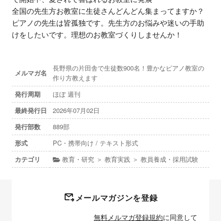
全国の先生方お教室に生徒さんどんどん集まってますか？

ピアノの先生は皆孤独です。先生方のお悩みや迷いの手助
けをしたいです。理想のお教室づくりしませんか！
長野県の片田舎で生徒数900名！豊かなピアノ教室の
メルマガ名
作り方教えます
発行周期
ほぼ 週刊
最終発行日
2026年07月02日
発行部数
889部
形式
PC・携帯向け / テキスト形式
カテゴリ
教育・研究 ＞ 教育実践 ＞ 教員養成・採用試験
メールマガジンを登録
無料メルマガ登録規約
に同意して