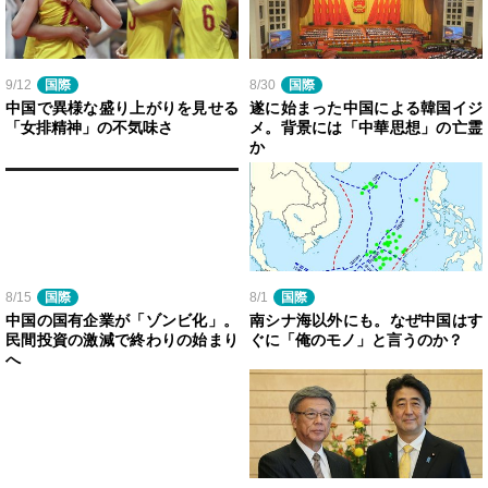
9/12
国際
8/30
国際
中国で異様な盛り上がりを見せる
遂に始まった中国による韓国イジ
「女排精神」の不気味さ
メ。背景には「中華思想」の亡霊
か
8/15
国際
8/1
国際
中国の国有企業が「ゾンビ化」。
南シナ海以外にも。なぜ中国はす
民間投資の激減で終わりの始まり
ぐに「俺のモノ」と言うのか？
へ