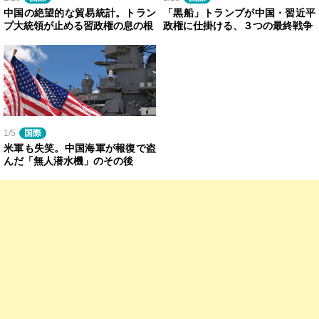
中国の絶望的な貿易統計。トラン
「黒船」トランプが中国・習近平
プ大統領が止める習政権の息の根
政権に仕掛ける、３つの最終戦争
1/5
国際
米軍も失笑。中国海軍が報復で盗
んだ「無人潜水機」のその後