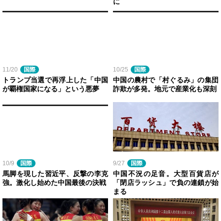
に
11/20
国際
10/25
国際
トランプ当選で再浮上した「中国
中国の農村で「村ぐるみ」の集団
が覇権国家になる」という悪夢
詐欺が多発。地元で産業化も深刻
10/9
国際
9/27
国際
馬脚を現した習近平、反撃の李克
中国不況の足音。大型百貨店が
強。激化し始めた中国最後の決戦
「閉店ラッシュ」で負の連鎖が始
まる