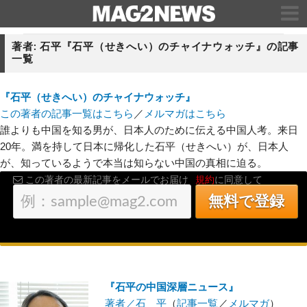
著者: 石平『石平（せきへい）のチャイナウォッチ』の記事
一覧
『石平（せきへい）のチャイナウォッチ』
この著者の記事一覧はこちら
／
メルマガはこちら
誰よりも中国を知る男が、日本人のために伝える中国人考。来日
20年。満を持して日本に帰化した石平（せきへい）が、日本人
が、知っているようで本当は知らない中国の真相に迫る。
この著者の最新記事をメールでお届け
規約
に同意して
『石平の中国深層ニュース』
著者／石 平
（
記事一覧
／
メルマガ
）