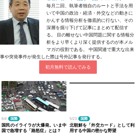
毎月二回、執筆者独自のルートと手法を用
いて中国の政治・経済・外交などの動きに
かんする情報分析を徹底的に行ない、その
深層を掘り下げて記事にまとめて配信す
る。 目の離せない中国問題に関する情報分
析をより早くより深く提供するのが本メル
マガの役割である。 中国関連で重大な出来
事や突発事件が発生した際は号外記事を発行する。
初月無料で読んでみる
6/4
国際
5/23
国際
国民のイライラが大爆発。いま中
北朝鮮を「外交カード」として利
国で急増する「路怒症」とは？
用する中国の密かな野望