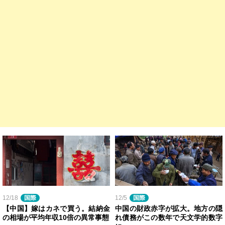
12/18
国際
12/5
国際
【中国】嫁はカネで買う。結納金
中国の財政赤字が拡大。地方の隠
の相場が平均年収10倍の異常事態
れ債務がこの数年で天文学的数字