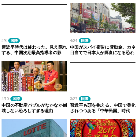
5/8
国際
4/24
国際
習近平時代は終わった。見え隠れ
中国がスパイ密告に奨励金。カネ
する、中国次期最高指導者の影
目当てで日本人が餌食になる恐れ
4/10
国際
3/27
国際
中国の不動産バブルがなかなか崩
習近平も頭を抱える、中国で美化
壊しない恐ろしすぎる理由
されつつある「中華民国」時代