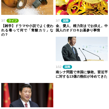
3/7
ライフ
3/7
国際
【雑学】ドラマや小説でよく使わ
金、愛人、精力剤までお供え。中
れる毒って何で「青酸カリ」な
国人のオドロキお墓参り事情
の？
1/12
国際
南シナ問題で米国に惨敗。習近平
に対する13億の熱狂が冷めてきた