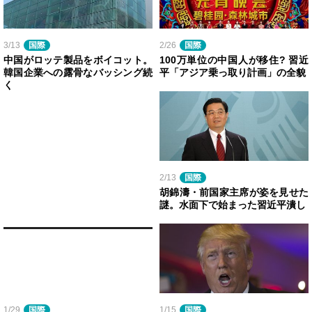
3/13
国際
2/26
国際
中国がロッテ製品をボイコット。
100万単位の中国人が移住? 習近
韓国企業への露骨なバッシング続
平「アジア乗っ取り計画」の全貌
く
2/13
国際
胡錦濤・前国家主席が姿を見せた
謎。水面下で始まった習近平潰し
1/29
国際
1/15
国際