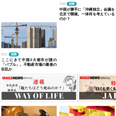
7/20
国際
中国が勝手に「沖縄独立」会議を
北京で開催。一体何を考えている
のか？
5/11
国際
ここにきて中国3大都市が謎の
「バブル」。不動産市場の最後の
狂乱か