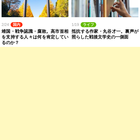
2/24
国内
1/19
ライフ
靖国・戦争認識・腐敗。高市首相
抵抗する作家・丸谷才一。裏声が
を支持する人々は何を肯定してい
照らした戦後文学史の一側面
るのか？