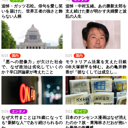
7/22
ライフ
7/9
エンタメ
追悼・ガッツ石松。俳句を愛し笑
追悼・中村玉緒。あの勝新太郎を
いを届けた、世界王者の強さと飾
支え続けた妻が明かす夫婦愛と波
らない人柄
乱の人生
6/15
国内
5/25
国内
「悪への想像力」が欠けた社会
モラトリアム法案を支えた日銀
で、なぜ政治は劣化していくの
OB大塚耕平を悼む。あの亀井静
か？辛口評論家が考えたこと
香が「彼なくしては成立し…
5/19
エンタメ
5/11
ライフ
なぜ大竹まことは76歳になって
日本のナンセンス漫画はなぜ消え
も“新鮮な人”であり続けられるの
たのか？故・東海林さだおが抱い
か
た最後の危機感