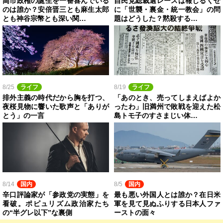
高市政権の誕生を一番喜んでいる
自民党総裁選レースは報じるくせ
のは誰か？安倍晋三とも麻生太郎
に「世襲・裏金・統一教会」の問
とも神谷宗幣とも深い関…
題はどうした？黙殺する…
8/25
ライフ
8/19
ライフ
排外主義の時代だから胸を打つ、
「あのとき、売ってしまえばよか
夜桜見物に響いた歌声と「ありが
ったわ」旧満州で敗戦を迎えた松
とう」の一言
島トモ子のすさまじい体…
8/14
国内
8/5
国内
辛口評論家が「参政党の実態」を
最も悪い外国人とは誰か？在日米
看破。ポピュリズム政治家たち
軍を見て見ぬふりする日本人ファ
の“半グレ以下”な裏側
ーストの面々