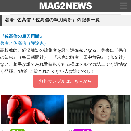
著者: 佐高信『佐高信の筆刀両断』の記事一覧
『佐高信の筆刀両断』
著者／佐高信（評論家）
高校教師、経済雑誌の編集者を経て評論家となる。著書に『保守
の知恵』（毎日新聞社）、『未完の敗者 田中角栄』（光文社）
など。相手が誰であれ舌鋒鋭く迫る様はメルマガ誌上でも遺憾な
く発揮。“政治”に殺されたくない人は読むべし！
無料サンプルはこちらから