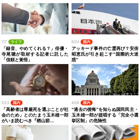
7/7
ライフ
6/24
国内
「録音、やめてくれる？」俳優・
アッキード事件の亡霊再び？安倍
寺尾聰が取材する記者に託した
昭恵氏が引き起こす“国際的大迷
「信頼と覚悟」
惑”
5/13
国内
4/28
国内
「高齢者は尊厳死を選ぶことが社
“過去の後悔”を知らぬ国民民主・
会のため」とのたまう玉木雄一郎
玉木雄一郎が提唱する「完全小選
がいま読むべき『楢山節…
挙区制」の危険性