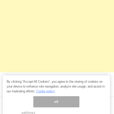
By clicking “Accept All Cookies”, you agree to the storing of cookies on
your device to enhance site navigation, analyze site usage, and assist in
our marketing efforts.
Coolie policy
ok
settings
ページ内の商標は全て商標権者に属します。無断転載を禁じます。 ©