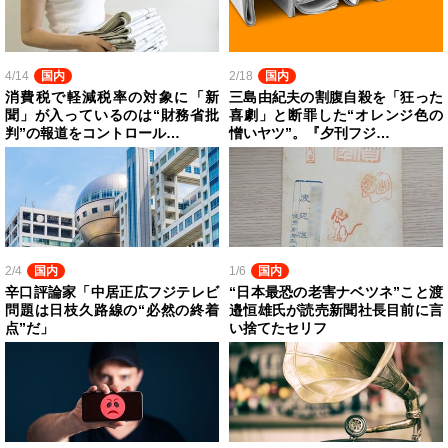
4/14
国内
2/18
国内
消費税で軽減税率の対象に「新
三島由紀夫の割腹自殺を「狂った
聞」が入っているのは“財務省批
喜劇」と断罪した“オレンジ色の
判”の報道をコントロール…
憎いヤツ”。『夕刊フジ…
2/4
国内
1/6
国内
辛口評論家「中居正広フジテレビ
“日本最恐の老害ナベツネ”こと渡
問題は日枝久路線の“必然の終着
邉恒雄氏が読売新聞社長目前に言
点”だ」
い捨てたセリフ