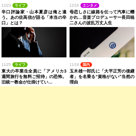
12/23
ライフ
12/16
エンタメ
辛口評論家・山本夏彦は俺と違
母恋しさに線路を伝って汽車に轢
う。あの佐高信が語る「本当の辛
かれ…音楽プロデューサー長田暁
口」とは？
二さんの波乱万丈人生
11/25
ライフ
11/18
国内
東大の卒業生全員に「アメリカ3
玉木雄一郎氏に「大平正芳の後継
週間旅行を無料ご招待」の恐怖。
者」を名乗る“資格がない”当然の
旧統一教会が仕掛けてい…
理由