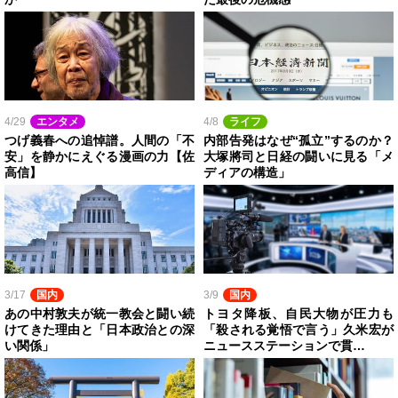
4/29
エンタメ
4/8
ライフ
つげ義春への追悼譜。人間の「不
内部告発はなぜ“孤立”するのか？
安」を静かにえぐる漫画の力【佐
大塚將司と日経の闘いに見る「メ
高信】
ディアの構造」
3/17
国内
3/9
国内
あの中村敦夫が統一教会と闘い続
トヨタ降板、自民大物が圧力も
けてきた理由と「日本政治との深
「殺される覚悟で言う」久米宏が
い関係」
ニュースステーションで貫…