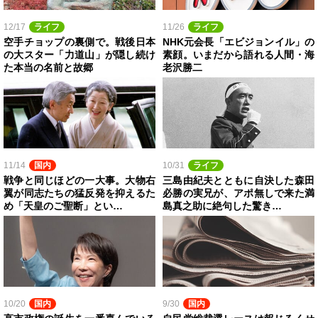
12/17
ライフ
11/26
ライフ
空手チョップの裏側で。戦後日本
NHK元会長「エビジョンイル」の
の大スター「力道山」が隠し続け
素顔。いまだから語れる人間・海
た本当の名前と故郷
老沢勝二
11/14
国内
10/31
ライフ
戦争と同じほどの一大事。大物右
三島由紀夫とともに自決した森田
翼が同志たちの猛反発を抑えるた
必勝の実兄が、アポ無しで来た満
め「天皇のご聖断」とい…
島真之助に絶句した驚き…
10/20
国内
9/30
国内