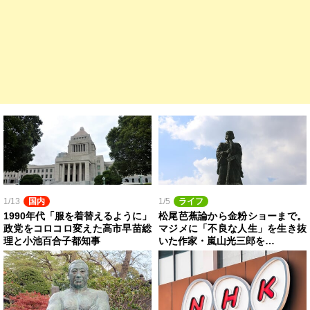
1/13
国内
1/5
ライフ
1990年代「服を着替えるように」
松尾芭蕉論から金粉ショーまで。
政党をコロコロ変えた高市早苗総
マジメに「不良な人生」を生き抜
理と小池百合子都知事
いた作家・嵐山光三郎を…