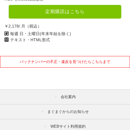
7月
8月
9月
定期購読はこちら
10月
11月
12月
￥2,178/ 月（税込）
2021年
毎週 日・土曜日(年末年始を除く)
テキスト・HTML形式
1月
2月
3月
4月
5月
6月
バックナンバーの不正・違反を見つけたらこちらまで
7月
8月
9月
10月
11月
12月
2020年
会社案内
1月
2月
3月
4月
5月
6月
まぐまぐからのお知らせ
7月
8月
9月
WEBサイト利用規約