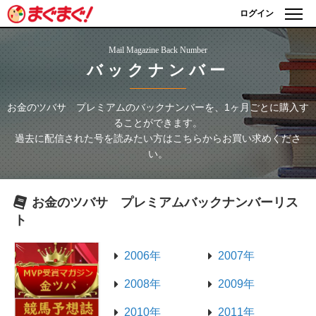
ログイン
Mail Magazine Back Number
バックナンバー
お金のツバサ プレミアム
のバックナンバーを、1ヶ月ごとに購入す
ることができます。
過去に配信された号を読みたい方はこちらからお買い求めくださ
い。
お金のツバサ プレミアム
バックナンバーリス
ト
2006年
2007年
2008年
2009年
2010年
2011年