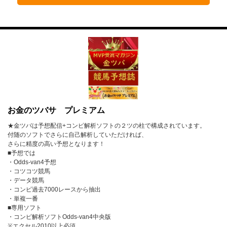
4月
5月
6月
7月
8月
9月
10月
11月
12月
2023年
1月
2月
3月
お金のツバサ プレミアム
4月
5月
6月
★金ツバは予想配信+コンピ解析ソフトの２ツの柱で構成されています。
7月
8月
9月
付随のソフトでさらに自己解析していただければ、
さらに精度の高い予想となります！
10月
11月
12月
■予想では
・Odds-van4予想
・コツコツ競馬
2022年
・データ競馬
・コンピ過去7000レースから抽出
1月
2月
3月
・単複一番
■専用ソフト
4月
5月
6月
・コンピ解析ソフトOdds-van4中央版
※エクセル2010以上必須