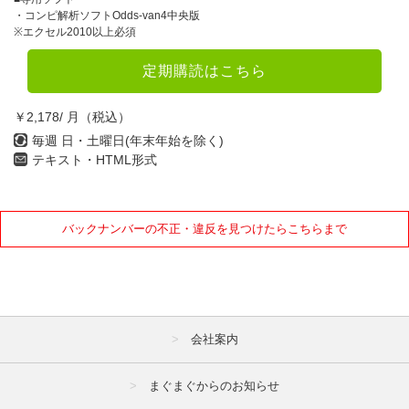
4月
5月
6月
・コンピ解析ソフトOdds-van4中央版
※エクセル2010以上必須
7月
8月
9月
定期購読はこちら
10月
11月
12月
￥2,178/ 月（税込）
2021年
毎週 日・土曜日(年末年始を除く)
テキスト・HTML形式
1月
2月
3月
4月
5月
6月
バックナンバーの不正・違反を見つけたらこちらまで
7月
8月
9月
10月
11月
12月
2020年
会社案内
1月
2月
3月
4月
5月
6月
まぐまぐからのお知らせ