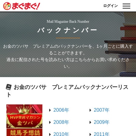
ログイン
Mail Magazine Back Number
バックナンバー
お金のツバサ プレミアム
のバックナンバーを、1ヶ月ごとに購入す
ることができます。
過去に配信された号を読みたい方はこちらからお買い求めくださ
い。
お金のツバサ プレミアム
バックナンバーリス
ト
2006年
2007年
2008年
2009年
2010年
2011年