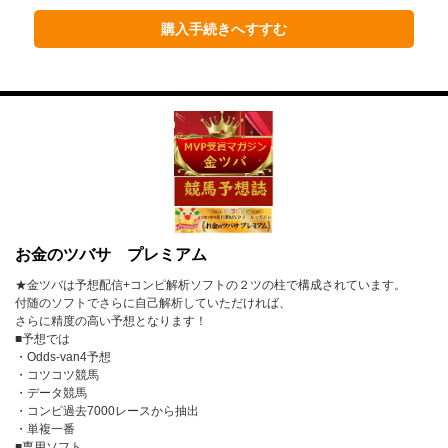
1月
2月
3月
購入手続きへすすむ
4月
5月
6月
7月
8月
9月
10月
11月
12月
2023年
1月
2月
3月
お金のツバサ プレミアム
4月
5月
6月
★金ツバは予想配信+コンピ解析ソフトの２ツの柱で構成されています。
7月
8月
9月
付随のソフトでさらに自己解析していただければ、
さらに精度の高い予想となります！
10月
11月
12月
■予想では
・Odds-van4予想
・コツコツ競馬
2022年
・データ競馬
・コンピ過去7000レースから抽出
1月
2月
3月
・単複一番
■専用ソフト