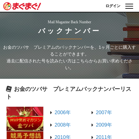
ログイン
Mail Magazine Back Number
バックナンバー
お金のツバサ プレミアム
のバックナンバーを、1ヶ月ごとに購入す
ることができます。
過去に配信された号を読みたい方はこちらからお買い求めくださ
い。
お金のツバサ プレミアム
バックナンバーリス
ト
2006年
2007年
2008年
2009年
2010年
2011年