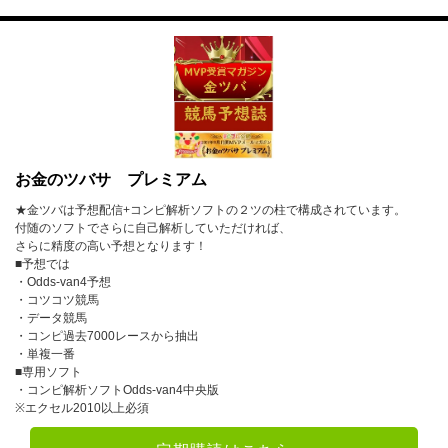
7月
8月
9月
10月
11月
12月
2023年
1月
2月
3月
お金のツバサ プレミアム
4月
5月
6月
★金ツバは予想配信+コンピ解析ソフトの２ツの柱で構成されています。
7月
8月
9月
付随のソフトでさらに自己解析していただければ、
さらに精度の高い予想となります！
10月
11月
12月
■予想では
・Odds-van4予想
・コツコツ競馬
2022年
・データ競馬
・コンピ過去7000レースから抽出
1月
2月
3月
・単複一番
■専用ソフト
4月
5月
6月
・コンピ解析ソフトOdds-van4中央版
※エクセル2010以上必須
7月
8月
9月