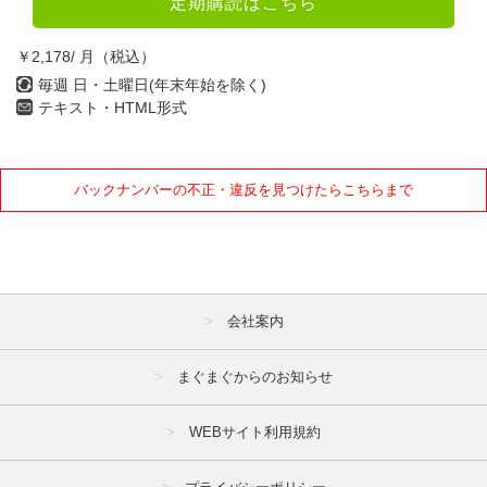
定期購読はこちら
10月
11月
12月
￥2,178/ 月（税込）
2021年
毎週 日・土曜日(年末年始を除く)
テキスト・HTML形式
1月
2月
3月
4月
5月
6月
バックナンバーの不正・違反を見つけたらこちらまで
7月
8月
9月
10月
11月
12月
2020年
会社案内
1月
2月
3月
4月
5月
6月
まぐまぐからのお知らせ
7月
8月
9月
WEBサイト利用規約
10月
11月
12月