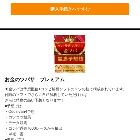
1月
2月
3月
購入手続きへすすむ
4月
5月
6月
7月
8月
9月
10月
11月
12月
2023年
1月
2月
3月
お金のツバサ プレミアム
4月
5月
6月
★金ツバは予想配信+コンピ解析ソフトの２ツの柱で構成されています。
7月
8月
9月
付随のソフトでさらに自己解析していただければ、
さらに精度の高い予想となります！
10月
11月
12月
■予想では
・Odds-van4予想
・コツコツ競馬
2022年
・データ競馬
・コンピ過去7000レースから抽出
1月
2月
3月
・単複一番
■専用ソフト