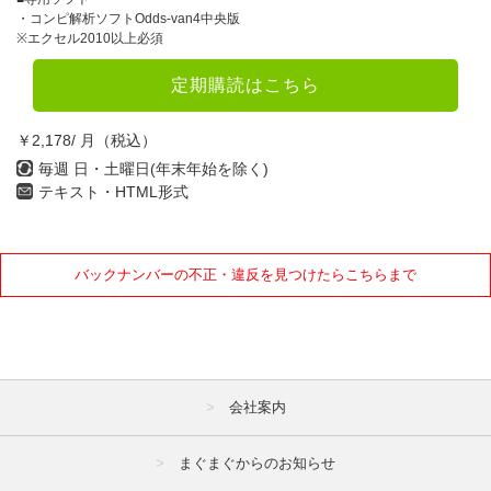
4月
5月
6月
・コンピ解析ソフトOdds-van4中央版
※エクセル2010以上必須
7月
8月
9月
定期購読はこちら
10月
11月
12月
￥2,178/ 月（税込）
2021年
毎週 日・土曜日(年末年始を除く)
テキスト・HTML形式
1月
2月
3月
4月
5月
6月
バックナンバーの不正・違反を見つけたらこちらまで
7月
8月
9月
10月
11月
12月
2020年
会社案内
1月
2月
3月
4月
5月
6月
まぐまぐからのお知らせ