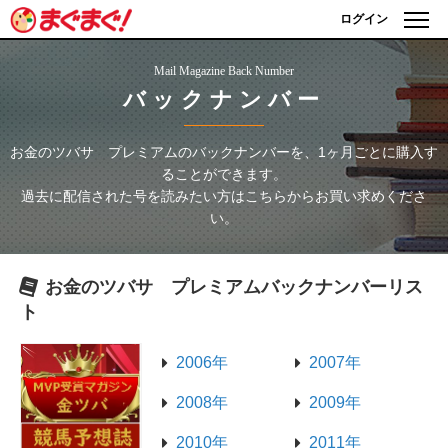
ログイン
Mail Magazine Back Number
バックナンバー
お金のツバサ プレミアム
のバックナンバーを、1ヶ月ごとに購入す
ることができます。
過去に配信された号を読みたい方はこちらからお買い求めくださ
い。
お金のツバサ プレミアム
バックナンバーリス
ト
2006年
2007年
2008年
2009年
2010年
2011年