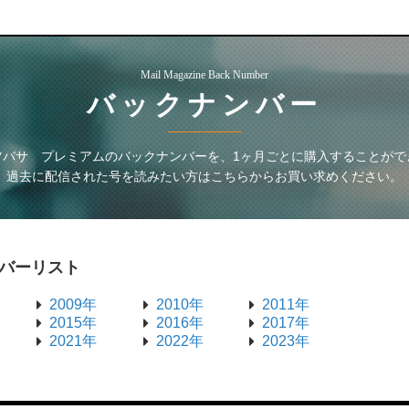
Mail Magazine Back Number
バックナンバー
ツバサ プレミアム
のバックナンバーを、1ヶ月ごとに購入することがで
過去に配信された号を読みたい方はこちらからお買い求めください。
バーリスト
2009年
2010年
2011年
2015年
2016年
2017年
2021年
2022年
2023年