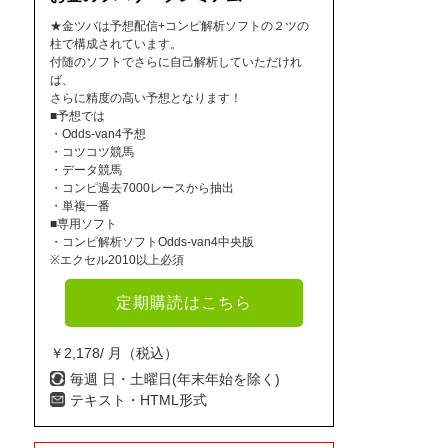
★金ツバは予想配信+コンピ解析ソフトの２ツの
柱で構成されています。
付随のソフトでさらに自己解析していただけれ
ば、
さらに精度の高い予想となります！
■予想では
・Odds-van4予想
・コツコツ競馬
・データ競馬
・コンピ過去7000レースから抽出
・単複一番
■専用ソフト
・コンピ解析ソフトOdds-van4中央版
※エクセル2010以上必須
定期購読はこちら
￥2,178/ 月（税込）
毎週 日・土曜日(年末年始を除く)
テキスト・HTML形式