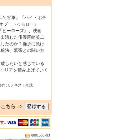
UN 将軍』『ハイ・ポテ
・オブ・トゥモロー』
』『ヒーローズ』、映画
に出演した俳優尾崎英二
践したのか？挫折に負け
克服法、緊張との闘い方
打破したいと感じている
キャリアを積み上げていく
帯向け/テキスト形式
こちら =>
ます。
0001536793