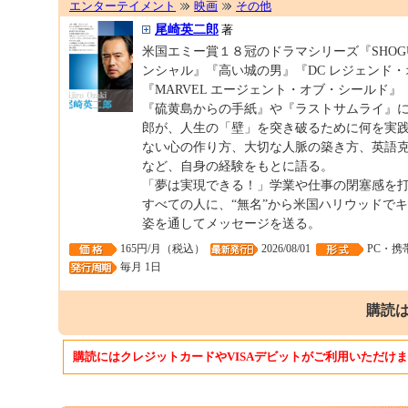
エンターテイメント
映画
その他
尾崎英二郎
著
米国エミー賞１８冠のドラマシリーズ『SHOG
ンシャル』『高い城の男』『DC レジェンド
『MARVEL エージェント・オブ・シールド
『硫黄島からの手紙』や『ラストサムライ』
郎が、人生の「壁」を突き破るために何を実
ない心の作り方、大切な人脈の築き方、英語
など、自身の経験をもとに語る。
「夢は実現できる！」学業や仕事の閉塞感を
すべての人に、“無名”から米国ハリウッドで
姿を通してメッセージを送る。
165円/月（税込）
2026/08/01
PC・携
毎月 1日
購読は
購読にはクレジットカードやVISAデビットがご利用いただけ