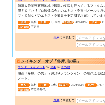
沼津＆静岡県東部地域で撮影の支援を行っているフィルム
津ＦＣ『ハリプロ映像協会』のエキストラ専用メールマガ
マ・ＣＭなどのエキストラ募集を不定期でお届けしていま
無料
1,734部
2026/08/02
P
不定期
規約
に同意して
メイキング・オブ「多摩川の男」
エンターテイメント
映画
その他
映画「多摩川の男」（2024秋クランクイン）の制作現場状
ノート。
無料
32部
2026/08/01
PC
不定期発行。
規約
に同意して