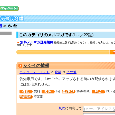
画
その他
このカテゴリのメルマガです
(1～／22誌)
無料メルマガ登録規約
登録前に必ずお読みください。登録した方には、まぐ
お届けします。
シシイの情報
エンターテイメント
映画
その他
告知専用です。Live Infoにアップされる時のみ配信され
には配信されせん。
無料
8部
2026/08/06
PC・
不定期
規約
に同意して