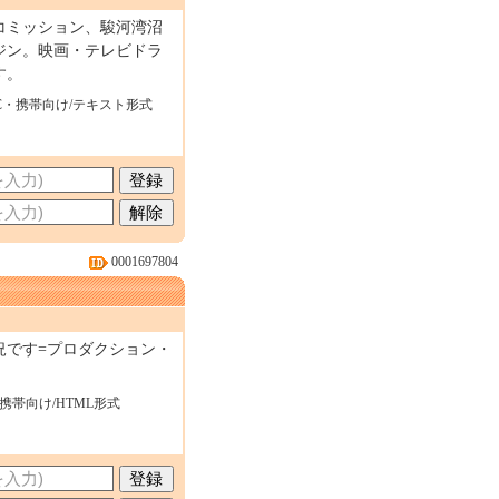
コミッション、駿河湾沼
ジン。映画・テレビドラ
す。
C・携帯向け/テキスト形式
0001697804
況です=プロダクション・
・携帯向け/HTML形式