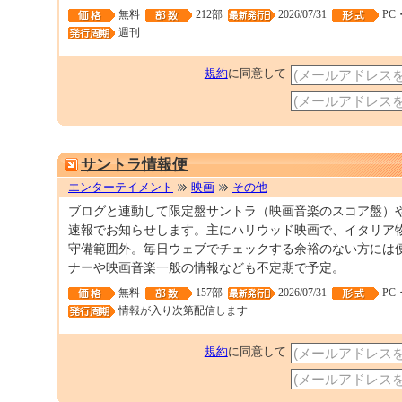
無料
212部
2026/07/31
PC
週刊
規約
に同意して
サントラ情報便
エンターテイメント
映画
その他
ブログと連動して限定盤サントラ（映画音楽のスコア盤）
速報でお知らせします。主にハリウッド映画で、イタリア
守備範囲外。毎日ウェブでチェックする余裕のない方には
ナーや映画音楽一般の情報なども不定期で予定。
無料
157部
2026/07/31
PC
情報が入り次第配信します
規約
に同意して