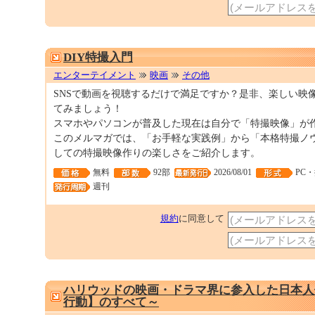
DIY特撮入門
エンターテイメント
映画
その他
SNSで動画を視聴するだけで満足ですか？是非、楽しい映
てみましょう！
スマホやパソコンが普及した現在は自分で「特撮映像」が
このメルマガでは、「お手軽な実践例」から「本格特撮ノ
しての特撮映像作りの楽しさをご紹介します。
無料
92部
2026/08/01
PC
週刊
規約
に同意して
ハリウッドの映画・ドラマ界に参入した日本人
行動】のすべて～