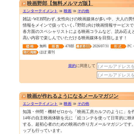
映画野郎【無料メルマガ版】
エンターテイメント
映画
その他
雑誌･WEB問わず､女性向けの映画媒体が多い中、大人の
情報をメインで扱っていく､｢野郎｣向け映画情報サービス
各方面のスペシャリストによる映画コラムなど、読み応え
高い内容で楽しんでいただける映画媒体を目指します！
無料
478部
2026/07/31
PC
ほぼ 週刊
規約
に同意して
映画が作れるようになるメールマガジン
エンターテイメント
映画
その他
知識・仲間・機材ゼロから「映画工房カルフのように」を作
14年の自主映画体験を元に「絵コンテを使って日常的に映
する、超初心者のための映画の作り方メールマガジンです
ップも行っています。