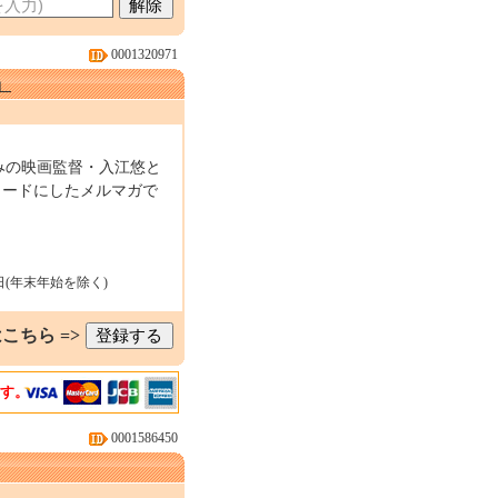
0001320971
」
みの映画監督・入江悠と
ワードにしたメルマガで
日(年末年始を除く)
こちら =>
ます。
0001586450