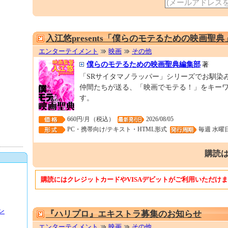
入江悠presents「僕らのモテるための映画聖典
エンターテイメント
映画
その他
僕らのモテるための映画聖典編集部
著
「SRサイタマノラッパー」シリーズでお馴染
仲間たちが送る、「映画でモテる！」をキー
す。
660円/月（税込）
2026/08/05
PC・携帯向け/テキスト・HTML形式
毎週 水曜
購読は
購読にはクレジットカードやVISAデビットがご利用いただけ
ン
『ハリプロ』エキストラ募集のお知らせ
エンターテイメント
映画
その他