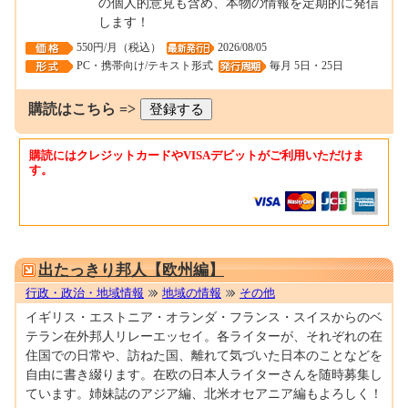
の個人的意見も含め、本物の情報を定期的に発信
します！
550円/月（税込）
2026/08/05
PC・携帯向け/テキスト形式
毎月 5日・25日
購読はこちら =>
購読にはクレジットカードやVISAデビットがご利用いただけま
す。
0000023690
出たっきり邦人【欧州編】
行政・政治・地域情報
地域の情報
その他
イギリス・エストニア・オランダ・フランス・スイスからのベ
テラン在外邦人リレーエッセイ。各ライターが、それぞれの在
住国での日常や、訪ねた国、離れて気づいた日本のことなどを
自由に書き綴ります。在欧の日本人ライターさんを随時募集し
ています。姉妹誌のアジア編、北米オセアニア編もよろしく！