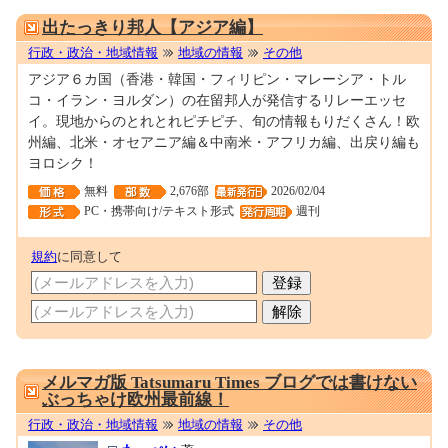
0000023691
出たっきり邦人【アジア編】
行政・政治・地域情報
地域の情報
その他
アジア６カ国（香港・韓国・フィリピン・マレーシア・トル
コ・イラン・ヨルダン）の在留邦人が発信するリレーエッセ
イ。現地からのとれとれピチピチ、旬の情報もりだくさん！欧
州編、北米・オセアニア編＆中南米・アフリカ編、出戻り編も
ヨロシク！
無料
2,676部
2026/02/04
PC・携帯向け/テキスト形式
週刊
規約
に同意して
0001682064
メルマガ版 Tatsumaru Times ブログでは書けない
ぶっちゃけ欧州最前線！
行政・政治・地域情報
地域の情報
その他