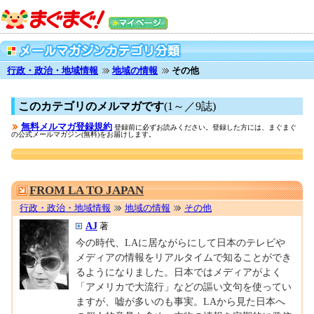
行政・政治・地域情報
地域の情報
その他
このカテゴリのメルマガです
(1～／9誌)
無料メルマガ登録規約
登録前に必ずお読みください。登録した方には、まぐまぐ
の公式メールマガジン(無料)をお届けします。
0001682306
FROM LA TO JAPAN
行政・政治・地域情報
地域の情報
その他
AJ
著
今の時代、LAに居ながらにして日本のテレビや
メディアの情報をリアルタイムで知ることができ
るようになりました。日本ではメディアがよく
「アメリカで大流行」などの謳い文句を使ってい
ますが、嘘が多いのも事実。LAから見た日本へ