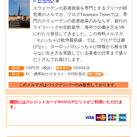
たっぺい
著
スウェーデンの若者政策を専門とするフリーの研
究者のメルマガ。ブログTatsumaru Timesでは、専
門のスウェーデンの若者政策のみならず、旅行の
ライフハックや北欧留学、海外での働き方を5年
にわたり発信してきました。この有料メルマガ
「#ぶっちゃけ欧州最前線」では、ブログでは書
けない、ヨーロッパのぶっちゃけ情報から根を張
らない生き方を実践している著者の日常まで盛り
だくさんでお届けします。
550円/月（税込）
2018/04/28
PC・携帯向け/テキスト・HTML形式
－
このメルマガはバックナンバーのみ販売しております。
購読にはクレジットカードやVISAデビットがご利用いただけま
す。
0001604732