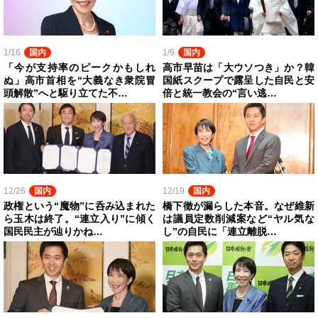
1/16
国内
1/9
国内
「今が支持率のピークかもしれ
高市早苗は「大ウソつき」か？韓
ぬ」高市首相を“大義なき衆院冒
国紙スクープで露呈した自民と安
頭解散”へと駆り立てた不…
倍と統一教会の“言い逃…
12/26
国内
12/19
国内
政権という“魔物”に呑み込まれた
橋下徹が漏らした本音。なぜ維新
ら玉木は終了。“連立入り”に傾く
は議員定数削減案など“ヤル気な
国民民主が辿りかね…
し”の自民に「連立離脱…