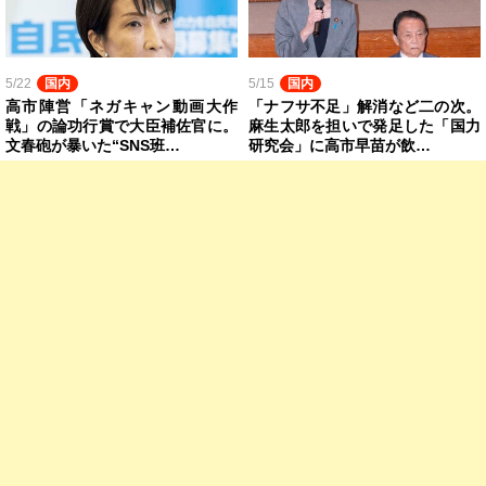
5/22
国内
5/15
国内
高市陣営「ネガキャン動画大作
「ナフサ不足」解消など二の次。
戦」の論功行賞で大臣補佐官に。
麻生太郎を担いで発足した「国力
文春砲が暴いた“SNS班…
研究会」に高市早苗が飲…