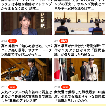
ック」は本物か虚飾か？トランプ
ンプの圧力”。ホルムズ海峡とエ
からまもなく届く“請求…
ネルギー安保を巡る日本…
3/13
国内
3/6
国内
高市首相の「知らぬ存ぜぬ」でパ
高市早苗が仕掛けた“野党分断”工
ニック売り暴落。サナエ・トーク
作か？カタチばかりの「国民会
ン騒動で浮かび上がった…
議」が炙り出した巧妙な…
2/27
国内
2/20
国内
人気バツグンの高市首相に弱点は
衆院選で獲得した戦後最多316議
あるか？参議院の首班指名で露呈
席。それでも始まりそうな自民党
した“政権のアキレス腱”
「高市おろし」のカウ…