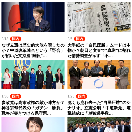
2/13
国内
2/6
国内
なぜ立憲は歴史的大敗を喫したの
大手紙の「自民圧勝」ムードは本
か？中道改革連合という「野合」
物か？朝日と文春で“真逆”に割れ
が招いた支持層“離反”…
た情勢調査が示す「不…
1/30
国内
1/23
国内
参政党は高市政権の敵か味方か？
脆くも崩れ去った“自民圧勝”のシ
神谷宗幣代表の「ガチンコ勝負」
ナリオ。立憲公明「中道新党」電
戦略が突きつける保守票…
撃結成に「単独過半数…