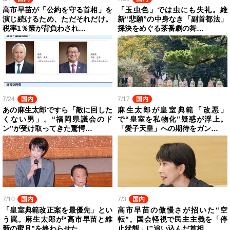
高市早苗が「公約を守る首相」を
「玉虫色」では虫にも失礼。維
演じ続けるため、ただそれだけ。
新“悲願”の中身なき「副首都法」
税率1％策が背負わされ…
採決をめぐる茶番劇の舞…
7/24
国内
7/17
国内
あの麻生太郎ですら「敵に回した
麻生太郎が皇室典範「改悪」
くない男」。“福岡県議会のド
で“皇室を私物化”疑惑が浮上。
ン”が受け取ってきた驚愕…
「愛子天皇」への期待をガン…
7/10
国内
7/3
国内
「皇室典範改正案を最優先」とい
高市早苗の傲慢さが招いた“空
う罠。麻生太郎が“高市早苗と維
転”。国会軽視で民主主義を「停
新の蜜月”を終わらせた…
止状態」に追い込んだ首相…