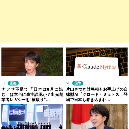
5/8
国際
5/1
国際
ナフサ不足で「日本は6月に詰
片山さつき財務相もお手上げの自
む」は本当に事実誤認か？出光創
律型AI「クロード・ミュトス」登
業者レガシーを“横取り”…
場で日本も巻き込まれ…