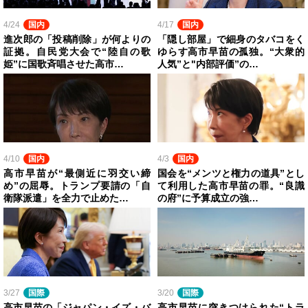
4/24
国内
4/17
国内
進次郎の「投稿削除」が何よりの
「隠し部屋」で細身のタバコをく
証拠。自民党大会で“陸自の歌
ゆらす高市早苗の孤独。“大衆的
姫”に国歌斉唱させた高市…
人気”と"内部評価”の…
4/10
国内
4/3
国内
高市早苗が“最側近に羽交い締
国会を“メンツと権力の道具”とし
め”の屈辱。トランプ要請の「自
て利用した高市早苗の罪。“良識
衛隊派遣」を全力で止めた…
の府”に予算成立の強…
3/27
国際
3/20
国際
高市早苗の「ジャパン・イズ・バ
高市早苗に突きつけられた“トラ