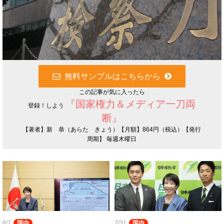
無料サンプルはこちらから
この記事が気に入ったら
『国家権力＆メディア一刀両
登録！しよう
断』
【著者】新 恭（あらた きょう）【月額】864円（税込）【発行
周期】 毎週木曜日
8/7
国内
7/31
国内