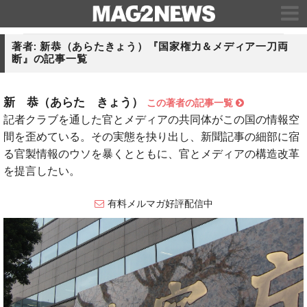
著者: 新恭（あらたきょう）『国家権力＆メディア一刀両
断』の記事一覧
新 恭（あらた きょう）
この著者の記事一覧
記者クラブを通した官とメディアの共同体がこの国の情報空
間を歪めている。その実態を抉り出し、新聞記事の細部に宿
る官製情報のウソを暴くとともに、官とメディアの構造改革
を提言したい。
有料メルマガ好評配信中