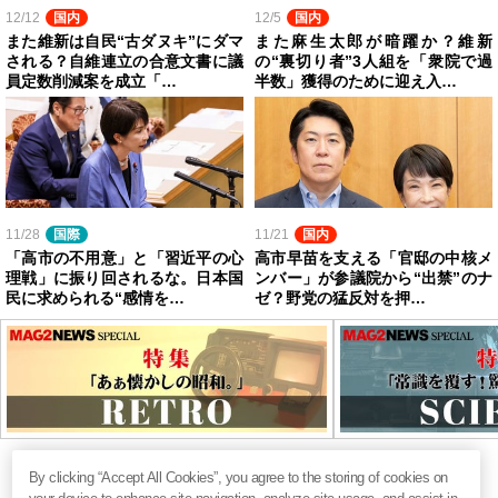
12/12
国内
12/5
国内
また維新は自民“古ダヌキ”にダマ
また麻生太郎が暗躍か？維新
される？自維連立の合意文書に議
の“裏切り者”3人組を「衆院で過
員定数削減案を成立「…
半数」獲得のために迎え入…
11/28
国際
11/21
国内
「高市の不用意」と「習近平の心
高市早苗を支える「官邸の中核メ
理戦」に振り回されるな。日本国
ンバー」が参議院から“出禁”のナ
民に求められる“感情を…
ゼ？野党の猛反対を押…
By clicking “Accept All Cookies”, you agree to the storing of cookies on