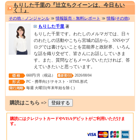
もりした千里の『辻立ちクイーンは、今日もい
く！』
その他・ノンジャンル
情報販売・無料レポート
情報(その他)
もりした千里
著
もりした千里です。わたしのメルマガでは、日々
のわたしの活動やこちら宮城の話から、SNSやブ
ログでは書けないことを芸能界と政財界、いろん
な話を織り交ぜて、皆さんにお話ししていきま
す。また、質問などもメールでいただければ、答
えていきたいと思っています。
660円/月（税込）
2026/08/04
PC・携帯向け/テキスト・HTML形式
毎週 火曜日(年末年始を除く)
購読はこちら =>
購読にはクレジットカードやVISAデビットがご利用いただけま
す。