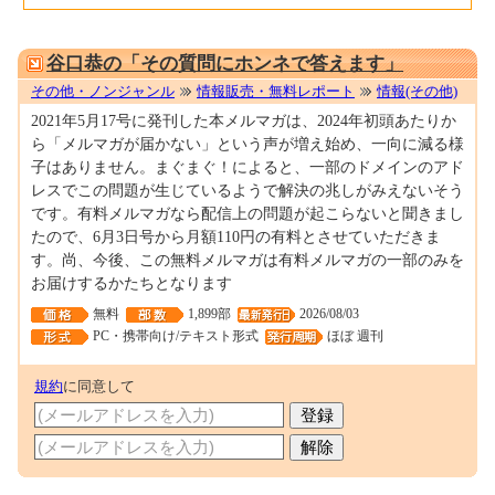
0001694602
谷口恭の「その質問にホンネで答えます」
その他・ノンジャンル
情報販売・無料レポート
情報(その他)
2021年5月17号に発刊した本メルマガは、2024年初頭あたりか
ら「メルマガが届かない」という声が増え始め、一向に減る様
子はありません。まぐまぐ！によると、一部のドメインのアド
レスでこの問題が生じているようで解決の兆しがみえないそう
です。有料メルマガなら配信上の問題が起こらないと聞きまし
たので、6月3日号から月額110円の有料とさせていただきま
す。尚、今後、この無料メルマガは有料メルマガの一部のみを
お届けするかたちとなります
無料
1,899部
2026/08/03
PC・携帯向け/テキスト形式
ほぼ 週刊
規約
に同意して