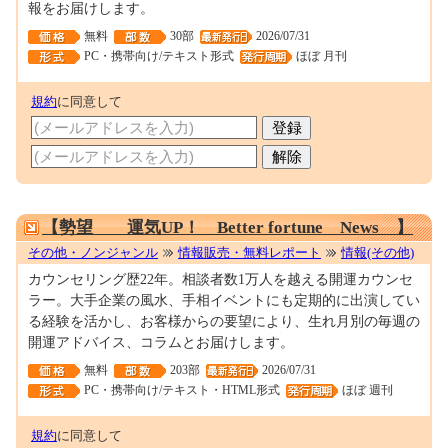
報をお届けします。
無料
30部
2026/07/31
PC・携帯向け/テキスト形式
ほぼ 月刊
規約
に同意して
0001661453
【勢望 運気UP！ Better fortune News 】
その他・ノンジャンル
情報販売・無料レポート
情報(その他)
カウンセリング歴22年。相談者数1万人を越える開運カウンセ
ラー。大手企業の風水、手相イベントにも定期的に出演してい
る経験を活かし、お客様からの要望により、生れ月別の毎週の
開運アドバイス、コラムとお届けします。
無料
203部
2026/07/31
PC・携帯向け/テキスト・HTML形式
ほぼ 週刊
規約
に同意して