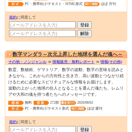
PC・携帯向け/テキスト・HTML形式
ほぼ 月刊
規約
に同意して
0001667419
数字マンダラ～次元上昇した地球を選んだ魂へ～
その他・ノンジャンル
情報販売・無料レポート
情報(その他)
数霊、数秘術、ゲマトリア、数字の波動、数字の意味を読みと
きながら、これからの方向性と生き方、高い波動とつながり続
けるために必要なスピリチュアルな情報をお届けします。
波動の上がった地球の住人となることを選んだ魂たち、レムリ
アや大和の魂を持つ者たちへのメッセージです。
無料
272部
2026/08/02
PC・携帯向け/テキスト形式
ほぼ 週刊
規約
に同意して