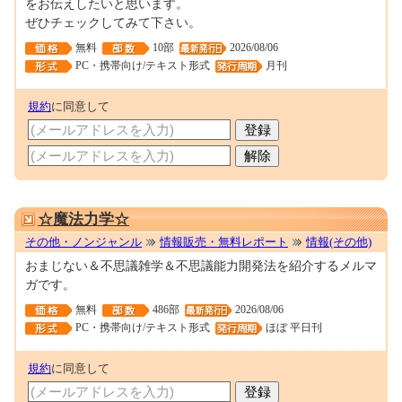
をお伝えしたいと思います。
ぜひチェックしてみて下さい。
無料
10部
2026/08/06
PC・携帯向け/テキスト形式
月刊
規約
に同意して
0001674807
☆魔法力学☆
その他・ノンジャンル
情報販売・無料レポート
情報(その他)
おまじない＆不思議雑学＆不思議能力開発法を紹介するメルマ
ガです。
無料
486部
2026/08/06
PC・携帯向け/テキスト形式
ほぼ 平日刊
規約
に同意して