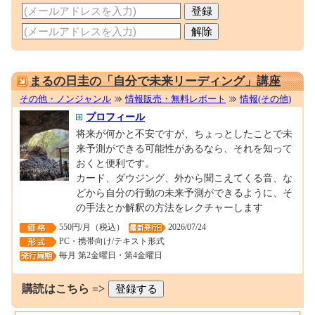
0001697787
まるの日圭の「自分で未来リーディング」講座
その他・ノンジャンル
情報販売・無料レポート
情報(その他)
プロフィール
将来が何かと不安ですが、ちょっとしたことで未
来予測ができる可能性があるなら、それを知って
おくと便利です。
カード、ダウジング、外から聞こえてくる音、な
どから自分の行動の未来予測ができるように、そ
の手法とか解釈の方法をレクチャーします
550円/月（税込）
2026/07/24
PC・携帯向け/テキスト形式
毎月 第2金曜日・第4金曜日
購読はこちら =>