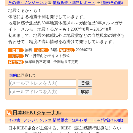
その他・ノンジャンル
情報販売・無料レポート
情報(その他)
地震くるか～も！
体感による地震予測を発行していきます。
地震体感予測歴約30年地震体感メルマガ配信歴9年メルマガサ
イト メルモ 地震くるか～も！2007年8月～2016年8月
初めまして、地震の体感以外に地震雲などの自然現象の観測も
合わせて、精度の高い情報を心掛けて発行していきます。
無料
74部
2026/07/23
PC・携帯向け/テキスト形式
体感報告不定期、予測結果不定期
規約
に同意して
0001253493
日本REBTジャーナル
その他・ノンジャンル
情報販売・無料レポート
情報(その他)
日本REBT協会が主催する、REBT（認知感情行動療法）をい