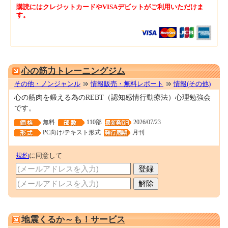
購読にはクレジットカードやVISAデビットがご利用いただけま
す。
0001547153
心の筋力トレーニングジム
その他・ノンジャンル
情報販売・無料レポート
情報(その他)
心の筋肉を鍛える為のREBT（認知感情行動療法）心理勉強会
です。
無料
110部
2026/07/23
PC向け/テキスト形式
月刊
規約
に同意して
0001675571
地震くるか～も！サービス