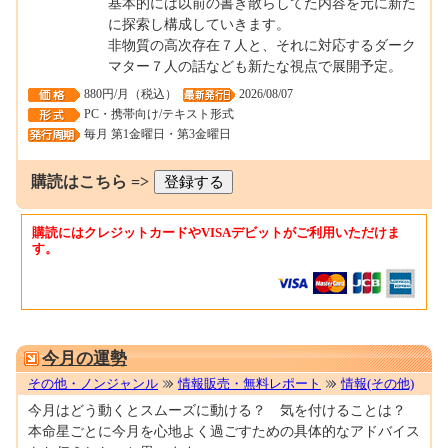
基本的には以前の書き散らしてた内容を元に新た
に探索し構成していきます。
非物質の高次存在７人と、それに対応するダーク
マター７人の話なども新たな視点で展開予定。
880円/月（税込）
2026/08/07
PC・携帯向け/テキスト形式
毎月 第1金曜日・第3金曜日
購読はこちら =>
購読にはクレジットカードやVISAデビットがご利用いただけま
す。
0001690432
今月の運勢
その他・ノンジャンル
情報販売・無料レポート
情報(その他)
今月はどう動くとスムーズに動ける？ 気を付けることは？
本命星ごとに今月を心地よく過ごすための具体的なアドバイス