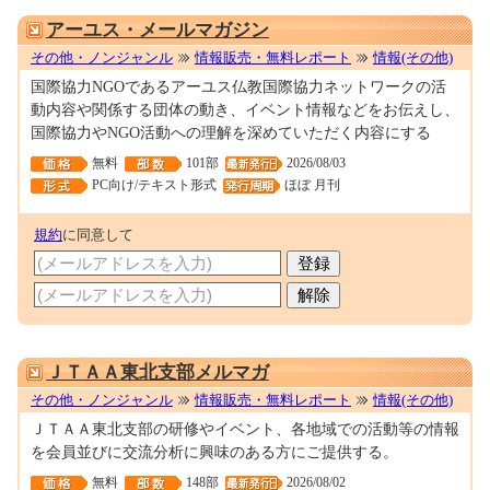
0001560992
アーユス・メールマガジン
その他・ノンジャンル
情報販売・無料レポート
情報(その他)
国際協力NGOであるアーユス仏教国際協力ネットワークの活
動内容や関係する団体の動き、イベント情報などをお伝えし、
国際協力やNGO活動への理解を深めていただく内容にする
無料
101部
2026/08/03
PC向け/テキスト形式
ほぼ 月刊
規約
に同意して
0001619791
ＪＴＡＡ東北支部メルマガ
その他・ノンジャンル
情報販売・無料レポート
情報(その他)
ＪＴＡＡ東北支部の研修やイベント、各地域での活動等の情報
を会員並びに交流分析に興味のある方にご提供する。
無料
148部
2026/08/02