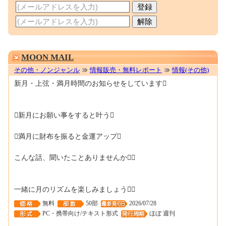
0001605684
MOON MAIL
その他・ノンジャンル
情報販売・無料レポート
情報(その他)
新月・上弦・満月時間のお知らせをしています
新月にお願い事をすると叶う
満月に財布を振ると金運アップ
こんな話、聞いたことありませんか
一緒に月のリズムを楽しみましょう
無料
50部
2026/07/28
PC・携帯向け/テキスト形式
ほぼ 週刊