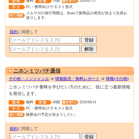
無料
14部
2026/07/17
PC・携帯向け/テキスト形式
メルマガの発行周期は、Brainで新商品の発売が決まり次第お
送りします。
規約
に同意して
0001698086
ニホンミツバチ通信
その他・ノンジャンル
情報販売・無料レポート
情報(その他)
ニホンミツバチ養蜂を学びたい方のために、役に立つ最新情報
を発信します。
無料
40部
2026/06/14
PC・携帯向け/テキスト形式
観察会の予定が決まりしだい。
規約
に同意して