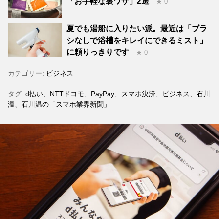
「お手軽な裏ワザ」2選
★ 0
夏でも湯船に入りたい派。最近は「ブラ
シなしで浴槽をキレイにできるミスト」
に頼りっきりです
★ 0
カテゴリー:
ビジネス
タグ:
d払い
、
NTTドコモ
、
PayPay
、
スマホ決済
、
ビジネス
、
石川
温
、
石川温の「スマホ業界新聞」