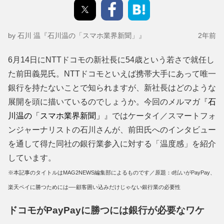
by 石川 温『石川温の「スマホ業界新聞」』
2年前
6月14日にNTTドコモの新社長に54歳という若さで就任し
た前田義晃氏。NTTドコモといえば携帯大手にあって唯一
銀行を持たないことで知られますが、新社長はどのような
展開を頭に描いているのでしょうか。今回のメルマガ『
石
川温の「スマホ業界新聞」
』ではケータイ／スマートフォ
ンジャーナリストの石川さんが、前田氏へのインタビュー
を通して得た同社の銀行業参入に対する「温度感」を紹介
しています。
※本記事のタイトルはMAG2NEWS編集部によるものです／原題：d払いがPayPay、
楽天ペイに勝つためには―-顧客囲い込みだけじゃない銀行業の必要性
ドコモがPayPayに勝つには銀行が必要なワケ