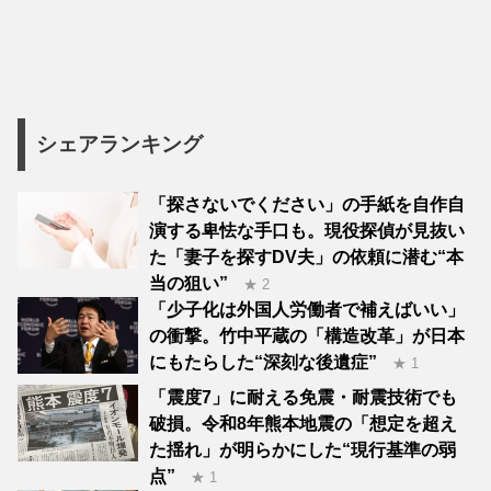
シェアランキング
「探さないでください」の手紙を自作自
演する卑怯な手口も。現役探偵が見抜い
た「妻子を探すDV夫」の依頼に潜む“本
当の狙い”
★ 2
「少子化は外国人労働者で補えばいい」
の衝撃。竹中平蔵の「構造改革」が日本
にもたらした“深刻な後遺症”
★ 1
「震度7」に耐える免震・耐震技術でも
破損。令和8年熊本地震の「想定を超え
た揺れ」が明らかにした“現行基準の弱
点”
★ 1