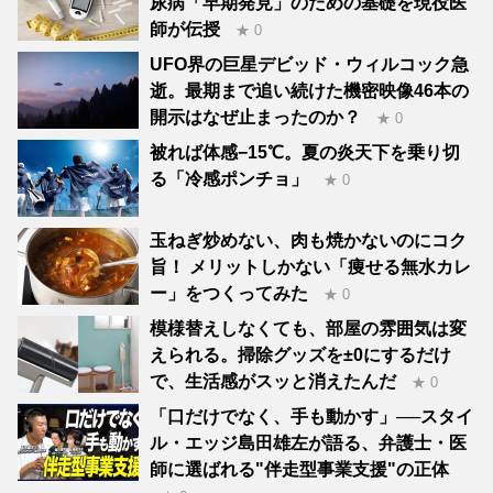
尿病「早期発見」のための基礎を現役医
師が伝授
★ 0
UFO界の巨星デビッド・ウィルコック急
逝。最期まで追い続けた機密映像46本の
開示はなぜ止まったのか？
★ 0
被れば体感−15℃。夏の炎天下を乗り切
る「冷感ポンチョ」
★ 0
玉ねぎ炒めない、肉も焼かないのにコク
旨！ メリットしかない「痩せる無水カレ
ー」をつくってみた
★ 0
模様替えしなくても、部屋の雰囲気は変
えられる。掃除グッズを±0にするだけ
で、生活感がスッと消えたんだ
★ 0
「口だけでなく、手も動かす」──スタイ
ル・エッジ島田雄左が語る、弁護士・医
師に選ばれる"伴走型事業支援"の正体