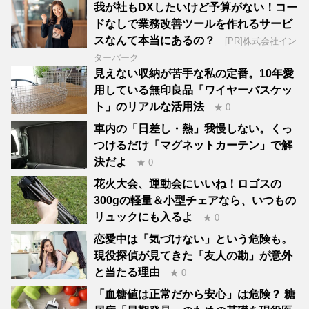
我が社もDXしたいけど予算がない！コー
ドなしで業務改善ツールを作れるサービ
スなんて本当にあるの？
[PR]株式会社イン
ターパーク
見えない収納が苦手な私の定番。10年愛
用している無印良品「ワイヤーバスケッ
ト」のリアルな活用法
★ 0
車内の「日差し・熱」我慢しない。くっ
つけるだけ「マグネットカーテン」で解
決だよ
★ 0
花火大会、運動会にいいね！ロゴスの
300gの軽量＆小型チェアなら、いつもの
リュックにも入るよ
★ 0
恋愛中は「気づけない」という危険も。
現役探偵が見てきた「友人の勘」が意外
と当たる理由
★ 0
「血糖値は正常だから安心」は危険？ 糖