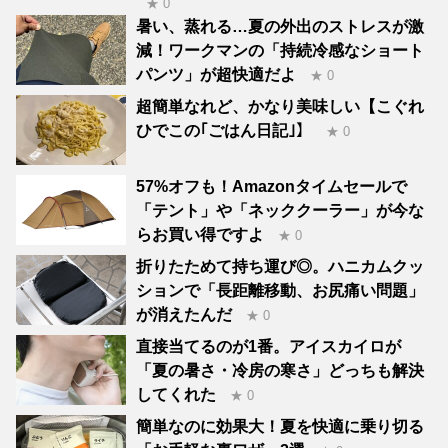
★ 0
暑い、蒸れる…夏の外出のストレスが激
減！ワークマンの「持続冷感なショート
パンツ」が超快適だよ
★ 0
超簡単なれど、かなり美味しい【こぐれ
ひでこの｢ごはん日記｣】
★ 0
57%オフも！Amazonタイムセールで
「テント」や「ネッククーラー」が今な
らお買い得ですよ
★ 0
折りたためて持ち運び◎。ハニカムクッ
ションで「長距離移動、お尻痛い問題」
が消えたんだ
★ 0
直接当てるのが1番。アイスカイロが
「夏の暑さ・冷房の寒さ」どっちも解決
してくれた
★ 0
簡単なのに効果大！夏を快適に乗り切る