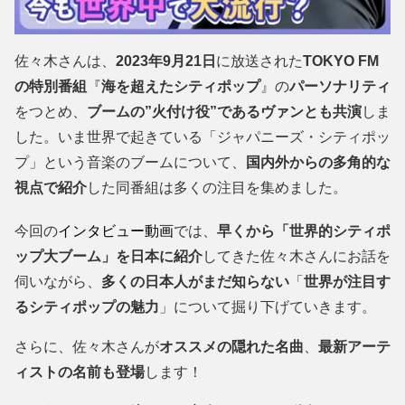
佐々木さんは、
2023年9月21日
に放送された
TOKYO FM
の特別番組
『
海を超えたシティポップ
』の
パーソナリティ
をつとめ、
ブームの”火付け役”であるヴァンとも共演
しま
した。いま世界で起きている「ジャパニーズ・シティポッ
プ」という音楽のブームについて、
国内外からの多角的な
視点で紹介
した同番組は多くの注目を集めました。
今回の
インタビュー動画
では、
早くから「世界的シティポ
ップ大ブーム」を日本に紹介
してきた佐々木さんにお話を
伺いながら、
多くの日本人がまだ知らない
「
世界が注目す
るシティポップの魅力
」について掘り下げていきます。
さらに、佐々木さんが
オススメの隠れた名曲
、
最新アーテ
ィストの名前も登場
します！