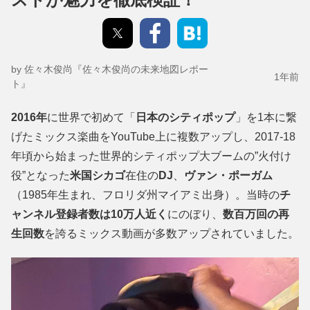
by 佐々木俊尚『佐々木俊尚の未来地図レポー
1年前
ト』
2016年
に世界で初めて「
日本のシティポップ
」を1本に繋
げたミックス楽曲をYouTube上に複数アップし、2017-18
年頃から始まった世界的シティポップ大ブームの”火付け
役”となった
米国シカゴ
在住の
DJ
、
ヴァン・ポーガム
（1985年生まれ、フロリダ州マイアミ出身）。当時の
チ
ャンネル登録者数は10万人近く
にのぼり、
数百万回の再
生回数
を誇るミックス動画が多数アップされていました。