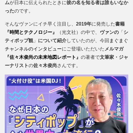
ム
が日本に伝えられたときに
彼の名を知る者は誰もいなか
った
のです。
そんなヴァンにイチ早く注目し、
2019年
に発売した
書籍
『
時間とテクノロジー
』
（光文社）の中で、
ヴァンの
「
シ
ティポップ観
」
について紹介
していたのが、今回
まぐまぐ
チャンネルのインタビュー
にご登場いただいた
メルマガ
『
佐々木俊尚の未来地図レポート
』
の著者で
文筆家・ジャ
ーナリスト
の
佐々木俊尚
さんです。