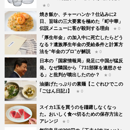
★ 0
焼き飯か、チャーハンか？仕込みに2
日、旨味の三大要素を極めた「町中華」
伝説メニューに客が殺到する理由
★ 0
「厚生年金」の加入中に死亡したらどう
なる？遺族厚生年金の受給条件と計算方
法を“年金のプロ”が解説
★ 0
日本の「国家情報局」発足に中国が猛反
発。なぜ隣国から「731部隊を連想させ
る」と批判が噴出したのか？
★ 0
油揚げたっぷりの素麺【こぐれひでこの
｢ごはん日記｣】
★ 0
スイカ1玉を買うのを躊躇しなくなっ
た。おいしく食べ切るための保存方法と
アレンジ
★ 0