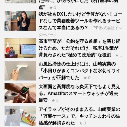
た揺れ」が明らかにした“現行基準の弱
点”
★ 1
我が社もDXしたいけど予算がない！コー
ドなしで業務改善ツールを作れるサービ
スなんて本当にあるの？
[PR]株式会社イン
ターパーク
高市早苗が「公約を守る首相」を演じ続
けるため、ただそれだけ。税率1％策が
背負わされた“極めて政治的”な役割
★ 1
お風呂掃除の仕上げには、山崎実業の
「小回りがきくコンパクトな水切りワイ
パー」が正解でした
★ 0
大画面と高輝度なら炎天下でもよく見え
る。Amazfitのスマートウォッチが過去
最安
★ 0
アイラップがそのまま入る。山崎実業の
「万能ケース」で、キッチンまわりの生
活感が解消された
★ 0