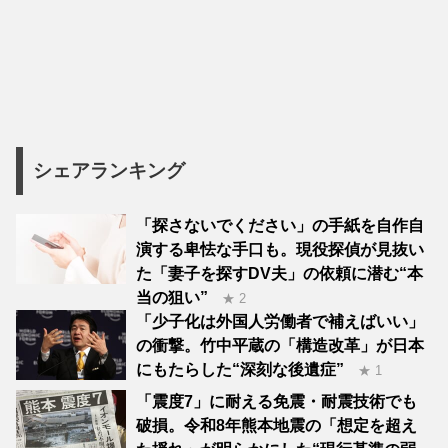
シェアランキング
「探さないでください」の手紙を自作自
演する卑怯な手口も。現役探偵が見抜い
た「妻子を探すDV夫」の依頼に潜む“本
当の狙い”
★ 2
「少子化は外国人労働者で補えばいい」
の衝撃。竹中平蔵の「構造改革」が日本
にもたらした“深刻な後遺症”
★ 1
「震度7」に耐える免震・耐震技術でも
破損。令和8年熊本地震の「想定を超え