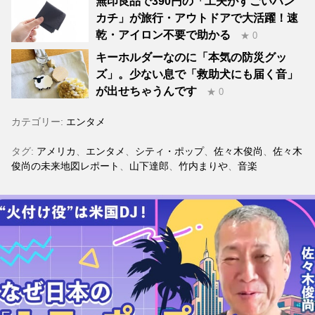
無印良品で390円の「工夫がすごいハン
カチ」が旅行・アウトドアで大活躍！速
乾・アイロン不要で助かる
★ 0
キーホルダーなのに「本気の防災グッ
ズ」。少ない息で「救助犬にも届く音」
が出せちゃうんです
★ 0
カテゴリー:
エンタメ
タグ:
アメリカ
、
エンタメ
、
シティ・ポップ
、
佐々木俊尚
、
佐々木
俊尚の未来地図レポート
、
山下達郎
、
竹内まりや
、
音楽