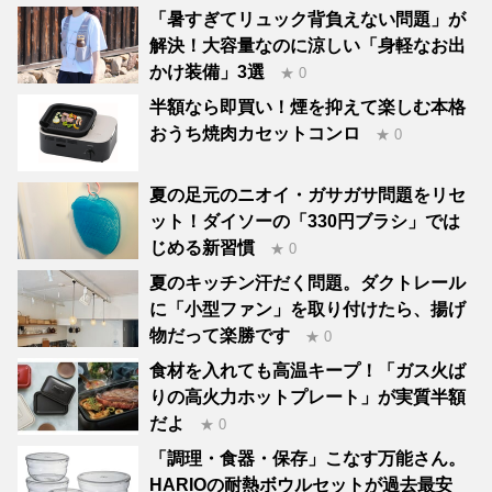
「暑すぎてリュック背負えない問題」が
解決！大容量なのに涼しい「身軽なお出
かけ装備」3選
★ 0
半額なら即買い！煙を抑えて楽しむ本格
おうち焼肉カセットコンロ
★ 0
夏の足元のニオイ・ガサガサ問題をリセ
ット！ダイソーの「330円ブラシ」では
じめる新習慣
★ 0
夏のキッチン汗だく問題。ダクトレール
に「小型ファン」を取り付けたら、揚げ
物だって楽勝です
★ 0
食材を入れても高温キープ！「ガス火ば
りの高火力ホットプレート」が実質半額
だよ
★ 0
「調理・食器・保存」こなす万能さん。
HARIOの耐熱ボウルセットが過去最安