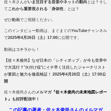
佐々木さんが
いま注目する音楽やネットの動向
とは？そし
て
これから重要視される
「
身体性
」とは？
ぜひ
動画
でご視聴ください。
このインタビュー動画は、まぐまぐの
YouTube
チャンネル
で
2025年4月26日（土）17:00
に公開です。
動画は
コチラ
から！
【佐々木俊尚】なぜ日本の「シティポップ」が今も世界中
で大流行？”火付け役”にイチ早く注目したジャーナリスト
が要因と魅力を徹底検証！
2025年4月26日（土）17:00公
開
佐々木俊尚さんの
メルマガ『
佐々木俊尚の未来地図レポー
ト
』も好評配信中！
この記事の著者・佐々木俊尚さんのメルマガ