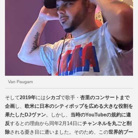
Van Paugam
そして
2019年
には
シカゴ
で歌手・
杏里のコンサートまで
企画
し、
欧米に日本のシティポップを広める大きな役割を
果たしたDJヴァン
。しかし、
当時のYouTubeの規約に違
反
するとの理由から同年2月14日に
チャンネルを丸ごと削
除
される憂き目に遭いました。そのため、この
世界的ブー