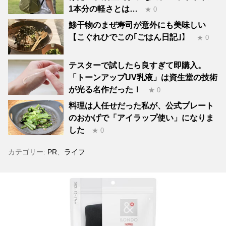
1本分の軽さとは…
★ 0
鯵干物のまぜ寿司が意外にも美味しい
【こぐれひでこの｢ごはん日記｣】
★ 0
テスターで試したら良すぎて即購入。
「トーンアップUV乳液」は資生堂の技術
が光る名作だった！
★ 0
料理は人任せだった私が、公式プレート
のおかげで「アイラップ使い」になりま
した
★ 0
カテゴリー:
PR
、
ライフ