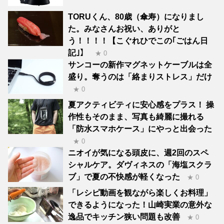
TORUくん、80歳（傘寿）になりまし
た。みなさんお祝い、ありがと
う！！！！【こぐれひでこの｢ごはん日
記｣】
★ 0
サンコーの新作マグネットケーブルは全
盛り。奪うのは「絡まりストレス」だけ
★ 0
夏アクティビティに安心感をプラス！ 操
作性もそのまま、写真も綺麗に撮れる
「防水スマホケース」にやっと出会った
★ 0
ニオイが気になる頭皮に、週2回のスペ
シャルケア。ダヴィネスの「海塩スクラ
ブ」で夏の不快感が軽くなった
★ 0
「レシピ動画を観ながら楽しくお料理」
できるようになった！山崎実業の意外な
逸品でキッチン狭い問題も改善
★ 0