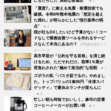
にもたらした“深刻な後遺症”
★ 1
「震度7」に耐える免震・耐震技術でも
破損。令和8年熊本地震の「想定を超え
た揺れ」が明らかにした“現行基準の弱
点”
★ 1
我が社もDXしたいけど予算がない！コー
ドなしで業務改善ツールを作れるサービ
スなんて本当にあるの？
[PR]株式会社イン
ターパーク
高市早苗が「公約を守る首相」を演じ続
けるため、ただそれだけ。税率1％策が
背負わされた“極めて政治的”な役割
★ 1
ズボラの私「パスタ茹でるの」やめまし
た。トップバリュの1食86円「冷凍スパ
ゲッティ」で夏休みランチが楽ちんに
★ 0
忙しい朝も時短でおいしく。象印の定番
コーヒーメーカーがお買い得
★ 0