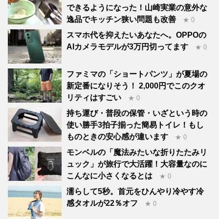
できるようになった！山崎実業の意外な
逸品でキッチン狭い問題も改善
★ 0
スマホ代を抑えたいあなたへ。OPPOの
AIカメラモデルが3万円切ってます
★ 0
ファミマの「ショートパンツ」が夏場の
新定番になりそう！ 2,000円でこのクオ
リティはすごい
★ 0
持ち運び・普段の保管・いざという時の
使い勝手3拍子揃った簡易トイレ！もし
ものときの安心感が違います
★ 0
モンベルの「魔法みたいな折りたたみリ
ュック」が旅行で大活躍！大容量なのに
こんなに小さくなるとは
★ 0
濡らして5秒。首元をひんやり冷やす冷
感タオルが22％オフ
★ 0