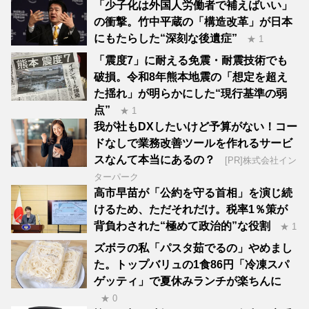
「少子化は外国人労働者で補えばいい」
の衝撃。竹中平蔵の「構造改革」が日本
にもたらした“深刻な後遺症”
★ 1
「震度7」に耐える免震・耐震技術でも
破損。令和8年熊本地震の「想定を超え
た揺れ」が明らかにした“現行基準の弱
点”
★ 1
我が社もDXしたいけど予算がない！コー
ドなしで業務改善ツールを作れるサービ
スなんて本当にあるの？
[PR]株式会社イン
ターパーク
高市早苗が「公約を守る首相」を演じ続
けるため、ただそれだけ。税率1％策が
背負わされた“極めて政治的”な役割
★ 1
ズボラの私「パスタ茹でるの」やめまし
た。トップバリュの1食86円「冷凍スパ
ゲッティ」で夏休みランチが楽ちんに
★ 0