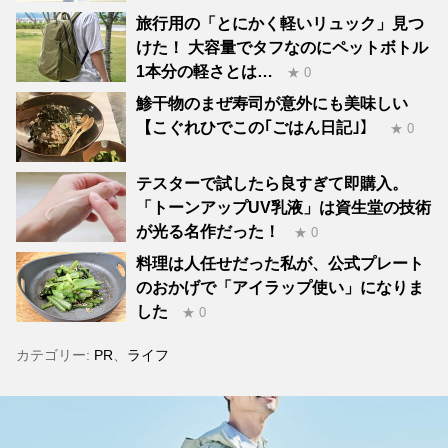
旅行用の「とにかく軽いリュック」見つ
けた！ 大容量でタフなのにペットボトル
1本分の軽さとは…
★ 0
鯵干物のまぜ寿司が意外にも美味しい
【こぐれひでこの｢ごはん日記｣】
★ 0
テスターで試したら良すぎて即購入。
「トーンアップUV乳液」は資生堂の技術
が光る名作だった！
★ 0
料理は人任せだった私が、公式プレート
のおかげで「アイラップ使い」になりま
した
★ 0
カテゴリー:
PR
、
ライフ