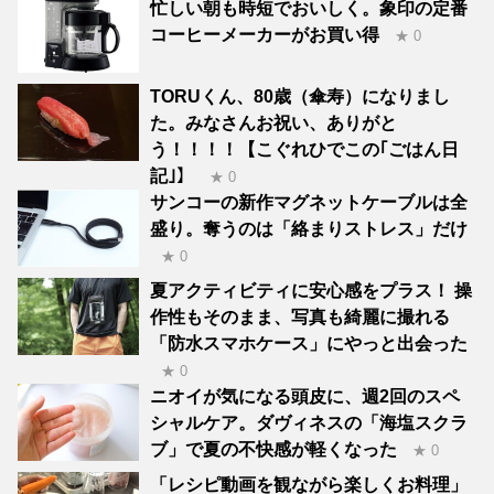
忙しい朝も時短でおいしく。象印の定番
コーヒーメーカーがお買い得
★ 0
TORUくん、80歳（傘寿）になりまし
た。みなさんお祝い、ありがと
う！！！！【こぐれひでこの｢ごはん日
記｣】
★ 0
サンコーの新作マグネットケーブルは全
盛り。奪うのは「絡まりストレス」だけ
★ 0
夏アクティビティに安心感をプラス！ 操
作性もそのまま、写真も綺麗に撮れる
「防水スマホケース」にやっと出会った
★ 0
ニオイが気になる頭皮に、週2回のスペ
シャルケア。ダヴィネスの「海塩スクラ
ブ」で夏の不快感が軽くなった
★ 0
「レシピ動画を観ながら楽しくお料理」