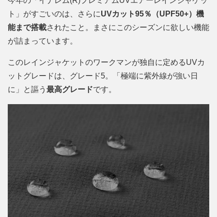
今年の「イナレム(R)プレミアムUVエアーレインジャケッ
ト」がすごいのは、さらに
UVカット95％（UPF50+）機
能まで搭載
されたこと。まさにこのシーズンに欲しい機能
が詰まっています。
このレインジャケットのワークマンが独自に定めるUVカ
ットグレードは、グレード5。「極端に紫外線が強い日
に」と謳う
最高グレード
です。