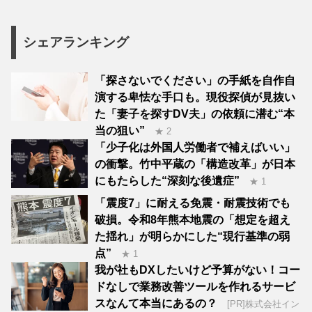
シェアランキング
「探さないでください」の手紙を自作自
演する卑怯な手口も。現役探偵が見抜い
た「妻子を探すDV夫」の依頼に潜む“本
当の狙い”
★ 2
「少子化は外国人労働者で補えばいい」
の衝撃。竹中平蔵の「構造改革」が日本
にもたらした“深刻な後遺症”
★ 1
「震度7」に耐える免震・耐震技術でも
破損。令和8年熊本地震の「想定を超え
た揺れ」が明らかにした“現行基準の弱
点”
★ 1
我が社もDXしたいけど予算がない！コー
ドなしで業務改善ツールを作れるサービ
スなんて本当にあるの？
[PR]株式会社イン