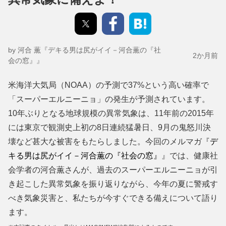
by 河合 薫『デキる男は尻がイイ－河合薫の『社
2か月前
会の窓』』
米海洋大気局（NOAA）の予測で37%という高い確率で
「スーパーエルニーニョ」の発生が予測されています。
10年ぶりとなる地球規模の異常気象は、11年前の2015年
には東京で観測史上初の8日連続猛暑日、9月の鬼怒川決
壊など甚大な被害をもたらしました。今回のメルマガ『
デ
キる男は尻がイイ－河合薫の『社会の窓』
』では、健康社
会学者の河合薫さんが、過去のスーパーエルニーニョが引
き起こした異常気象を振り返りながら、今年の夏に警戒す
べき気象災害と、私たちが今すぐできる備えについて語り
ます。