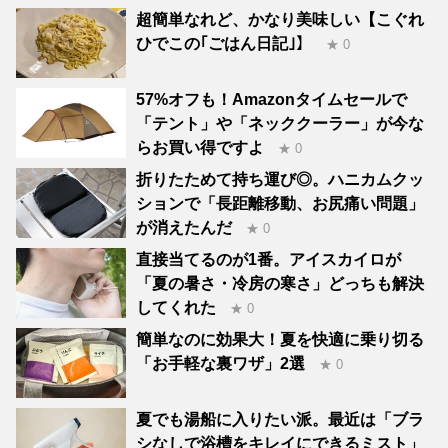
超簡単なれど、かなり美味しい【こぐれ
ひでこの｢ごはん日記｣】
★ 0
57%オフも！Amazonタイムセールで
「テント」や「ネッククーラー」が今な
らお買い得ですよ
★ 0
折りたためて持ち運び◎。ハニカムクッ
ションで「長距離移動、お尻痛い問題」
が消えたんだ
★ 0
直接当てるのが1番。アイスカイロが
「夏の暑さ・冷房の寒さ」どっちも解決
してくれた
★ 0
簡単なのに効果大！夏を快適に乗り切る
「お手軽な裏ワザ」2選
★ 0
夏でも湯船に入りたい派。最近は「ブラ
シなしで浴槽をキレイにできるミスト」