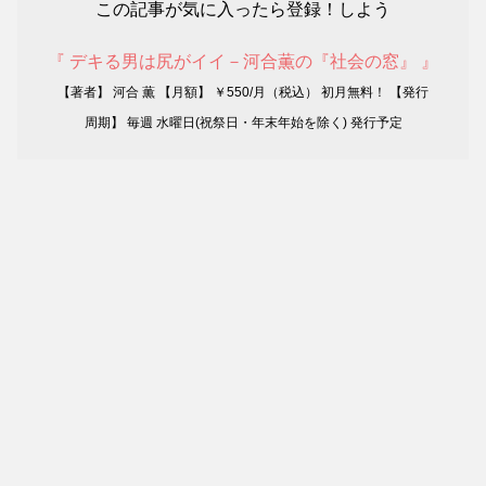
この記事が気に入ったら登録！しよう
『 デキる男は尻がイイ－河合薫の『社会の窓』 』
【著者】 河合 薫 【月額】 ￥550/月（税込） 初月無料！ 【発行
周期】 毎週 水曜日(祝祭日・年末年始を除く) 発行予定