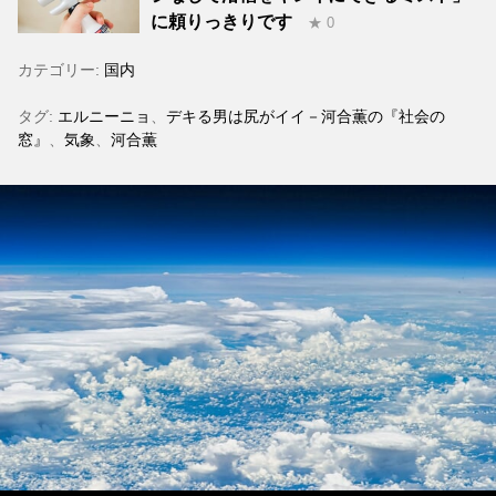
に頼りっきりです
★ 0
カテゴリー:
国内
タグ:
エルニーニョ
、
デキる男は尻がイイ－河合薫の『社会の
窓』
、
気象
、
河合薫