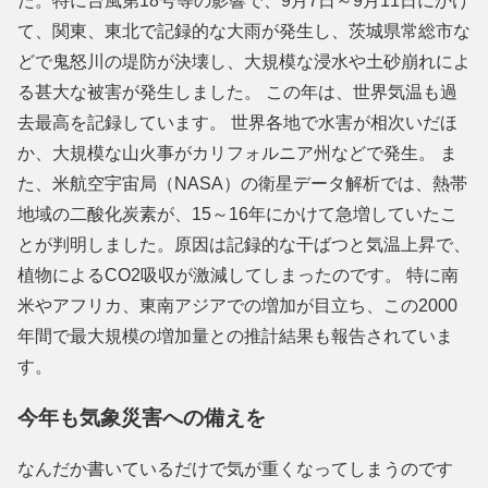
た。特に台風第18号等の影響で、9月7日～9月11日にかけ
て、関東、東北で記録的な大雨が発生し、茨城県常総市な
どで鬼怒川の堤防が決壊し、大規模な浸水や土砂崩れによ
る甚大な被害が発生しました。 この年は、世界気温も過
去最高を記録しています。 世界各地で水害が相次いだほ
か、大規模な山火事がカリフォルニア州などで発生。 ま
た、米航空宇宙局（NASA）の衛星データ解析では、熱帯
地域の二酸化炭素が、15～16年にかけて急増していたこ
とが判明しました。原因は記録的な干ばつと気温上昇で、
植物によるCO2吸収が激減してしまったのです。 特に南
米やアフリカ、東南アジアでの増加が目立ち、この2000
年間で最大規模の増加量との推計結果も報告されていま
す。
今年も気象災害への備えを
なんだか書いているだけで気が重くなってしまうのです