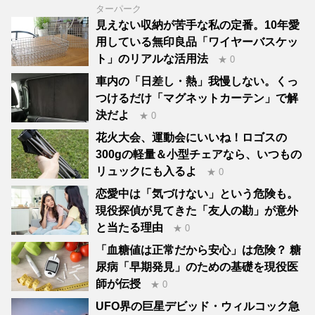
ターパーク
見えない収納が苦手な私の定番。10年愛
用している無印良品「ワイヤーバスケッ
ト」のリアルな活用法
★ 0
車内の「日差し・熱」我慢しない。くっ
つけるだけ「マグネットカーテン」で解
決だよ
★ 0
花火大会、運動会にいいね！ロゴスの
300gの軽量＆小型チェアなら、いつもの
リュックにも入るよ
★ 0
恋愛中は「気づけない」という危険も。
現役探偵が見てきた「友人の勘」が意外
と当たる理由
★ 0
「血糖値は正常だから安心」は危険？ 糖
尿病「早期発見」のための基礎を現役医
師が伝授
★ 0
UFO界の巨星デビッド・ウィルコック急