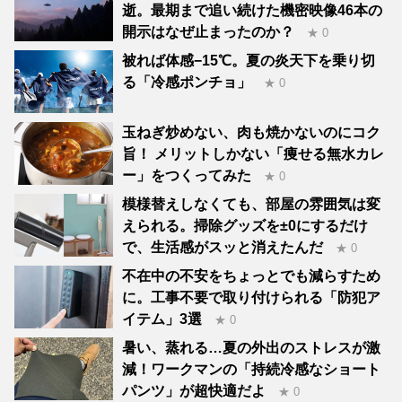
逝。最期まで追い続けた機密映像46本の
開示はなぜ止まったのか？
★ 0
被れば体感−15℃。夏の炎天下を乗り切
る「冷感ポンチョ」
★ 0
玉ねぎ炒めない、肉も焼かないのにコク
旨！ メリットしかない「痩せる無水カレ
ー」をつくってみた
★ 0
模様替えしなくても、部屋の雰囲気は変
えられる。掃除グッズを±0にするだけ
で、生活感がスッと消えたんだ
★ 0
不在中の不安をちょっとでも減らすため
に。工事不要で取り付けられる「防犯ア
イテム」3選
★ 0
暑い、蒸れる…夏の外出のストレスが激
減！ワークマンの「持続冷感なショート
パンツ」が超快適だよ
★ 0