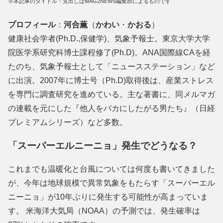
※本記事のタイトル・見出しはMAG2NEWS編集部によるものです
プロフィール
：
河合薫
（
かわい
・
かおる
）
健康社会学者(Ph.D.,保健学)、気象予報士。東京大学大学
院医学系研究科博士課程修了(Ph.D)。ANA国際線CAを経
たのち、気象予報士として「ニュースステーション」など
に出演。2007年に博士号（Ph.D)取得後は、産業ストレス
を専門に調査研究を進めている。主な著書に、同メルマガ
の連載を元にした『他人をバカにしたがる男たち』（日経
プレミアムシリーズ）など多数。
「スーパーエルニーニョ」発生でどうなる？
これまでも温暖化と台風については何度も書いてきました
が、今年は地球規模で異常気象をもたらす「スーパーエル
ニーニョ」が10年ぶりに発生する可能性が高まっていま
す。 米海洋大気局（NOAA）の予測では、発生確率は