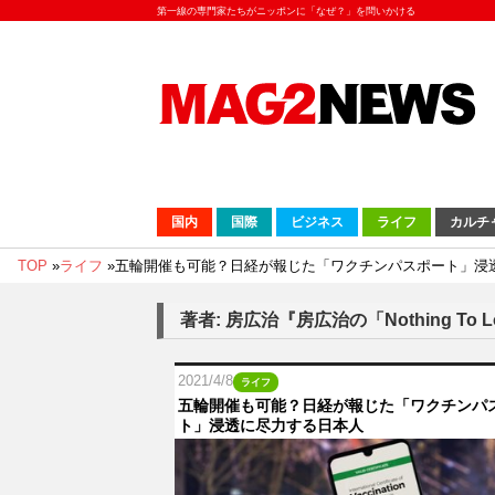
第一線の専門家たちがニッポンに「なぜ？」を問いかける
国内
国際
ビジネス
ライフ
カルチ
TOP
»
ライフ
»
五輪開催も可能？日経が報じた「ワクチンパスポート」浸
著者: 房広治『房広治の「Nothing T
2021/4/8
ライフ
五輪開催も可能？日経が報じた「ワクチンパ
ト」浸透に尽力する日本人