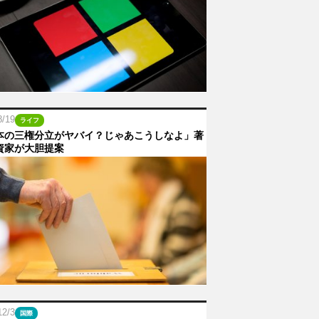
8/19
ライフ
本の三権分立がヤバイ？じゃあこうしなよ」著
資家が大胆提案
12/3
国際