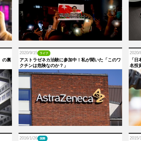
2020/9/15
2020/
ライフ
」の裏
アストラゼネカ治験に参加中！私が聞いた「このワ
「日
クチンは危険なのか？」
名投
2016/1/26
2015/
国際