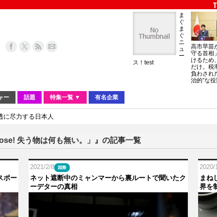
ま
ぐ
ま
ぐ
ニ
高市早苗
ュ
守る首相
ー
けるため
ス！test
だけ。税
負わされ
治的”な役
ャー
話題
特集一覧 ▼
有名企業
透に尽力する日本人
o Lose! 失う物は何も無い。」』の記事一覧
2021/2/8
2020/
国際
スポー
ネット遮断中のミャンマーから裏ルートで聞いたク
まね
ーデターの真相
界を