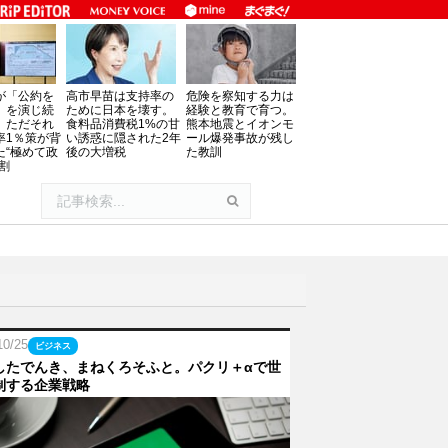
が「公約を
高市早苗は支持率の
危険を察知する力は
」を演じ続
ために日本を壊す。
経験と教育で育つ。
、ただそれ
食料品消費税1%の甘
熊本地震とイオンモ
率1％策が背
い誘惑に隠された2年
ール爆発事故が残し
た“極めて政
後の大増税
た教訓
割
10/25
ビジネス
したでんき、まねくろそふと。パクリ＋αで世
制する企業戦略