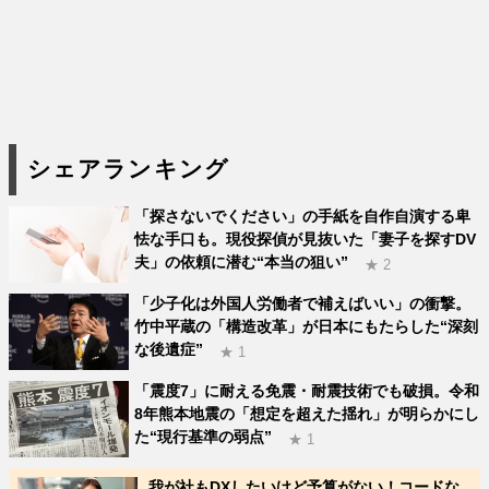
シェアランキング
「探さないでください」の手紙を自作自演する卑
怯な手口も。現役探偵が見抜いた「妻子を探すDV
夫」の依頼に潜む“本当の狙い”
★ 2
「少子化は外国人労働者で補えばいい」の衝撃。
竹中平蔵の「構造改革」が日本にもたらした“深刻
な後遺症”
★ 1
「震度7」に耐える免震・耐震技術でも破損。令和
8年熊本地震の「想定を超えた揺れ」が明らかにし
た“現行基準の弱点”
★ 1
我が社もDXしたいけど予算がない！コードな