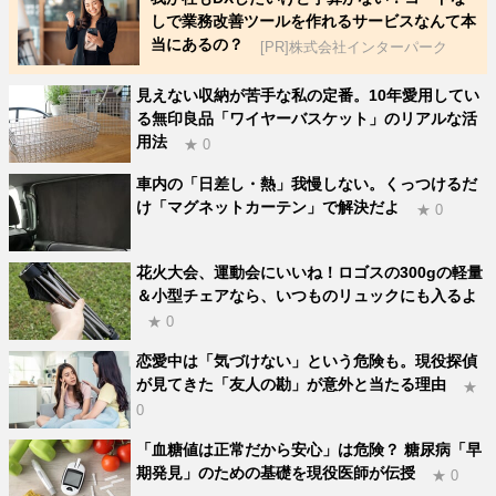
しで業務改善ツールを作れるサービスなんて本
当にあるの？
[PR]株式会社インターパーク
見えない収納が苦手な私の定番。10年愛用してい
る無印良品「ワイヤーバスケット」のリアルな活
用法
★ 0
車内の「日差し・熱」我慢しない。くっつけるだ
け「マグネットカーテン」で解決だよ
★ 0
花火大会、運動会にいいね！ロゴスの300gの軽量
＆小型チェアなら、いつものリュックにも入るよ
★ 0
恋愛中は「気づけない」という危険も。現役探偵
が見てきた「友人の勘」が意外と当たる理由
★
0
「血糖値は正常だから安心」は危険？ 糖尿病「早
期発見」のための基礎を現役医師が伝授
★ 0