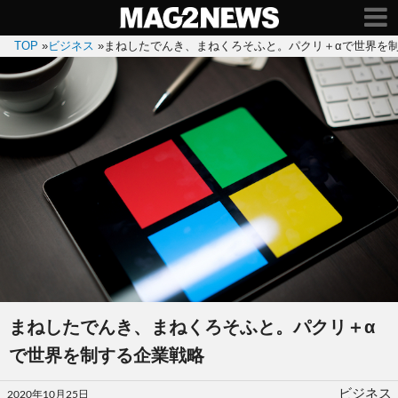
TOP
»
ビジネス
»
まねしたでんき、まねくろそふと。パクリ＋αで世界を
まねしたでんき、まねくろそふと。パクリ＋α
で世界を制する企業戦略
投
ビジネス
2020年10月25日