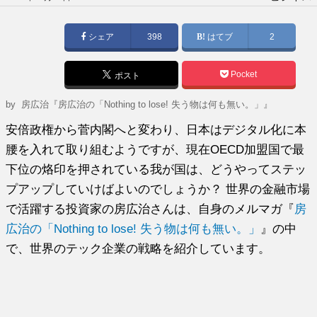
稿
日:
シェア
398
はてブ
2
Pocket
ポスト
by
房広治『房広治の「Nothing to lose! 失う物は何も無い。」』
安倍政権から菅内閣へと変わり、日本はデジタル化に本
腰を入れて取り組むようですが、現在OECD加盟国で最
下位の烙印を押されている我が国は、どうやってステッ
プアップしていけばよいのでしょうか？ 世界の金融市場
で活躍する投資家の房広治さんは、自身のメルマガ『
房
広治の「Nothing to lose! 失う物は何も無い。」
』の中
で、世界のテック企業の戦略を紹介しています。