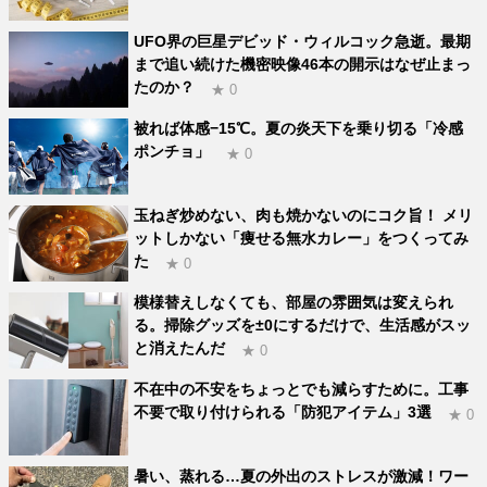
UFO界の巨星デビッド・ウィルコック急逝。最期
まで追い続けた機密映像46本の開示はなぜ止まっ
たのか？
★ 0
被れば体感−15℃。夏の炎天下を乗り切る「冷感
ポンチョ」
★ 0
玉ねぎ炒めない、肉も焼かないのにコク旨！ メリ
ットしかない「痩せる無水カレー」をつくってみ
た
★ 0
模様替えしなくても、部屋の雰囲気は変えられ
る。掃除グッズを±0にするだけで、生活感がスッ
と消えたんだ
★ 0
不在中の不安をちょっとでも減らすために。工事
不要で取り付けられる「防犯アイテム」3選
★ 0
暑い、蒸れる…夏の外出のストレスが激減！ワー