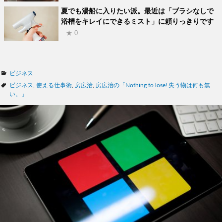
夏でも湯船に入りたい派。最近は「ブラシなしで
浴槽をキレイにできるミスト」に頼りっきりです
★ 0
カ
ビジネス
テ
タ
ビジネス
,
使える仕事術
,
房広治
,
房広治の「Nothing to lose! 失う物は何も無
ゴ
グ
い。」
リ
ー