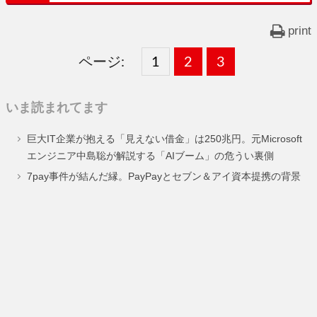
print
ページ:
固
1
固
2
,
固
3
,
定
定
定
いま読まれてます
ペ
ペ
ペ
巨大IT企業が抱える「見えない借金」は250兆円。元Microsoft
ー
ー
ー
エンジニア中島聡が解説する「AIブーム」の危うい裏側
ジ
ジ
ジ
7pay事件が結んだ縁。PayPayとセブン＆アイ資本提携の背景