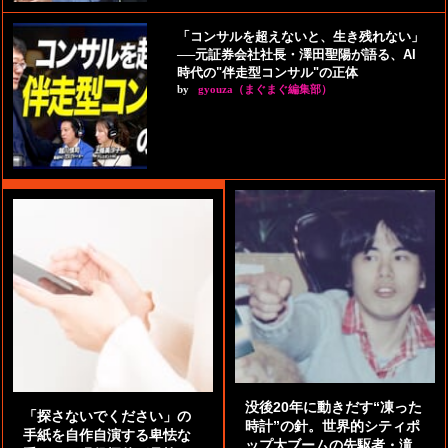
「コンサルを超えないと、生き残れない」
──元証券会社社長・澤田聖陽が語る、AI
時代の"伴走型コンサル"の正体
by
gyouza（まぐまぐ編集部）
没後20年に動きだす“凍った
「探さないでください」の
時計”の針。世界的シティポ
手紙を自作自演する卑怯な
ップ大ブームの先駆者・滝