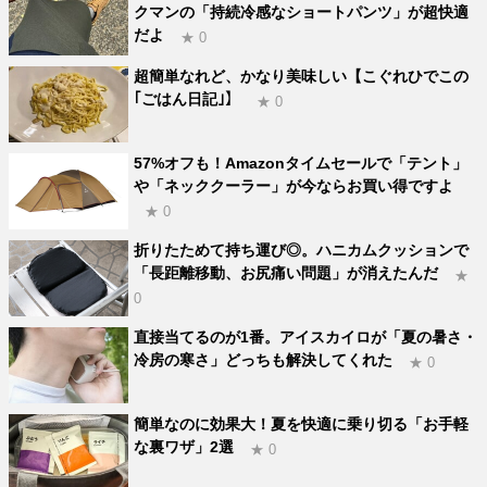
クマンの「持続冷感なショートパンツ」が超快適
だよ
★ 0
超簡単なれど、かなり美味しい【こぐれひでこの
｢ごはん日記｣】
★ 0
57%オフも！Amazonタイムセールで「テント」
や「ネッククーラー」が今ならお買い得ですよ
★ 0
折りたためて持ち運び◎。ハニカムクッションで
「長距離移動、お尻痛い問題」が消えたんだ
★
0
直接当てるのが1番。アイスカイロが「夏の暑さ・
冷房の寒さ」どっちも解決してくれた
★ 0
簡単なのに効果大！夏を快適に乗り切る「お手軽
な裏ワザ」2選
★ 0