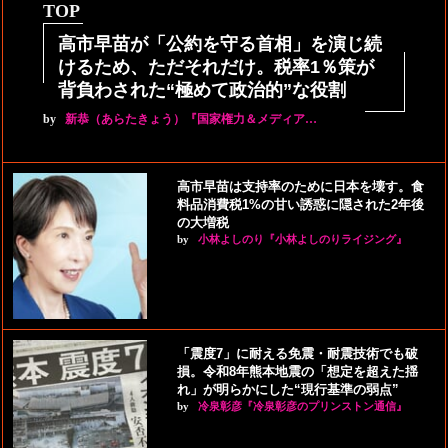
TOP
高市早苗が「公約を守る首相」を演じ続
けるため、ただそれだけ。税率1％策が
背負わされた“極めて政治的”な役割
by
新恭（あらたきょう）『国家権力＆メディア…
高市早苗は支持率のために日本を壊す。食
料品消費税1%の甘い誘惑に隠された2年後
の大増税
by
小林よしのり『小林よしのりライジング』
「震度7」に耐える免震・耐震技術でも破
損。令和8年熊本地震の「想定を超えた揺
れ」が明らかにした“現行基準の弱点”
by
冷泉彰彦『冷泉彰彦のプリンストン通信』