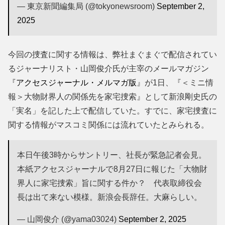
— 東京新聞編集局 (@tokyonewsroom)
September 2,
2025
今回の捜査に関する情報は、弊社まぐまぐで配信されてい
るジャーナリスト・山岡俊介氏が主宰のメールマガジン
『
アクセス
ジャーナル
・メルマガ版
』が1日、『＜ミニ情
報＞大物財界人の関係先を家宅捜索』として新浪剛史氏の
「実名」を記した上で配信していた。すでに、家宅捜査に
関する情報がマスコミ関係には流れていたとみられる。
本日午後3時からサントリー、社長が緊急記者会見。
本紙アクセスジャーナルで8月27日に報じた「大物財
界人に家宅捜索」旨に関する件か？ 代表取締役会
長は出て来ない模様。新浪会長辞任。大麻らしい。
— 山岡俊介 (@yama03024)
September 2, 2025