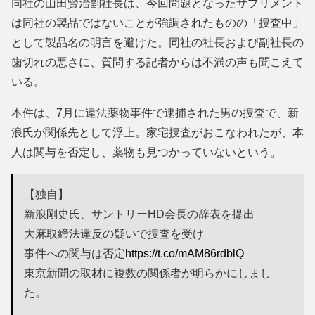
同社の山田賢治副社長は、今回問題となったサプリメント
は同社の製品ではないことが強調されたものの「捜査中」
として製品名の明言を避けた。同社の社長および副社長の
歯切れの悪さに、質問する記者からは不満の声も聞こえて
いる。
本件は、7月に違法薬物事件で逮捕された男の捜査で、新
浪氏が関係先として浮上。家宅捜査がおこなわれたが、本
人は関与を否定し、薬物も見つかっていないという。
【独自】
新浪剛史氏、サントリーHD会長の辞表を提出
大麻取締法違反の疑いで捜査を受け
事件への関与は否定
https://t.co/mAM86rdblQ
東京新聞の取材に複数の関係者が明らかにしまし
た。