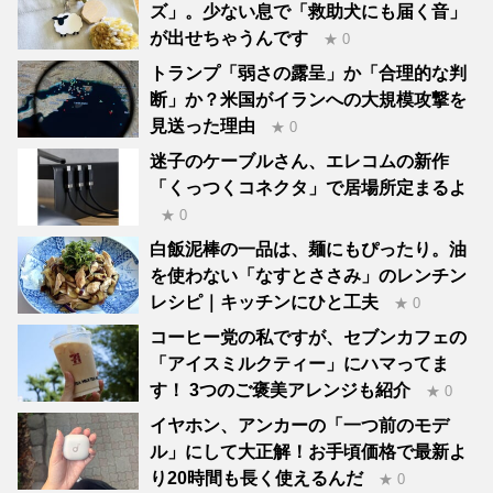
ズ」。少ない息で「救助犬にも届く音」
が出せちゃうんです
★ 0
トランプ「弱さの露呈」か「合理的な判
断」か？米国がイランへの大規模攻撃を
見送った理由
★ 0
迷子のケーブルさん、エレコムの新作
「くっつくコネクタ」で居場所定まるよ
★ 0
白飯泥棒の一品は、麺にもぴったり。油
を使わない「なすとささみ」のレンチン
レシピ｜キッチンにひと工夫
★ 0
コーヒー党の私ですが、セブンカフェの
「アイスミルクティー」にハマってま
す！ 3つのご褒美アレンジも紹介
★ 0
イヤホン、アンカーの「一つ前のモデ
ル」にして大正解！お手頃価格で最新よ
り20時間も長く使えるんだ
★ 0