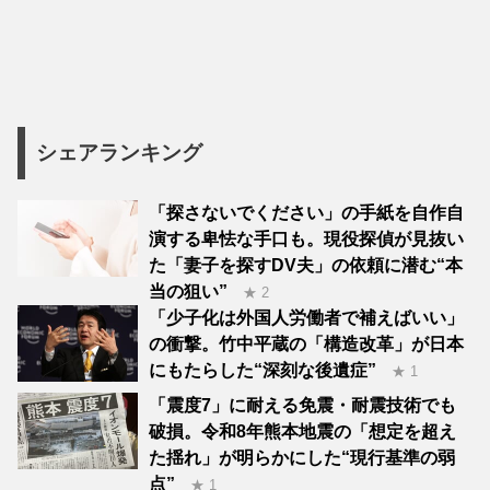
シェアランキング
「探さないでください」の手紙を自作自
演する卑怯な手口も。現役探偵が見抜い
た「妻子を探すDV夫」の依頼に潜む“本
当の狙い”
★ 2
「少子化は外国人労働者で補えばいい」
の衝撃。竹中平蔵の「構造改革」が日本
にもたらした“深刻な後遺症”
★ 1
「震度7」に耐える免震・耐震技術でも
破損。令和8年熊本地震の「想定を超え
た揺れ」が明らかにした“現行基準の弱
点”
★ 1