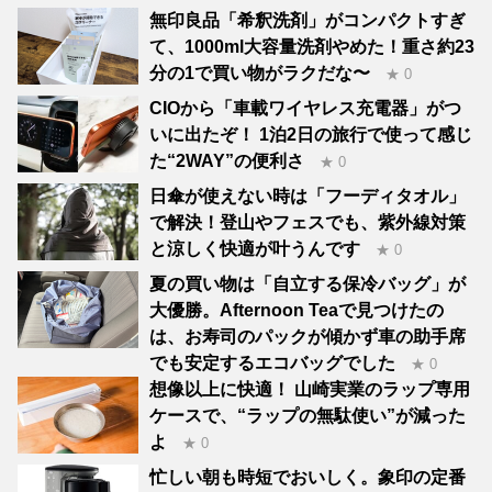
無印良品「希釈洗剤」がコンパクトすぎ
て、1000ml大容量洗剤やめた！重さ約23
分の1で買い物がラクだな〜
★ 0
CIOから「車載ワイヤレス充電器」がつ
いに出たぞ！ 1泊2日の旅行で使って感じ
た“2WAY”の便利さ
★ 0
日傘が使えない時は「フーディタオル」
で解決！登山やフェスでも、紫外線対策
と涼しく快適が叶うんです
★ 0
夏の買い物は「自立する保冷バッグ」が
大優勝。Afternoon Teaで見つけたの
は、お寿司のパックが傾かず車の助手席
でも安定するエコバッグでした
★ 0
想像以上に快適！ 山崎実業のラップ専用
ケースで、“ラップの無駄使い”が減った
よ
★ 0
忙しい朝も時短でおいしく。象印の定番