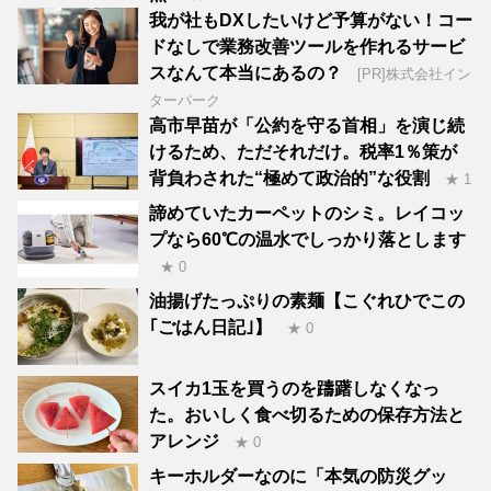
我が社もDXしたいけど予算がない！コー
ドなしで業務改善ツールを作れるサービ
スなんて本当にあるの？
[PR]株式会社イン
ターパーク
高市早苗が「公約を守る首相」を演じ続
けるため、ただそれだけ。税率1％策が
背負わされた“極めて政治的”な役割
★ 1
諦めていたカーペットのシミ。レイコッ
プなら60℃の温水でしっかり落とします
★ 0
油揚げたっぷりの素麺【こぐれひでこの
｢ごはん日記｣】
★ 0
スイカ1玉を買うのを躊躇しなくなっ
た。おいしく食べ切るための保存方法と
アレンジ
★ 0
キーホルダーなのに「本気の防災グッ