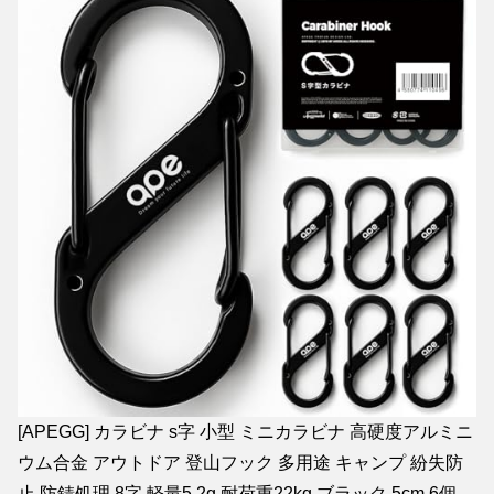
[APEGG] カラビナ s字 小型 ミニカラビナ 高硬度アルミニ
ウム合金 アウトドア 登山フック 多用途 キャンプ 紛失防
止 防錆処理 8字 軽量5.2g 耐荷重22kg ブラック 5cm 6個