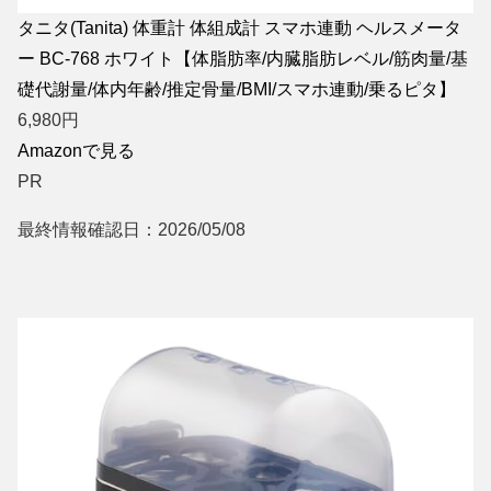
タニタ(Tanita) 体重計 体組成計 スマホ連動 ヘルスメータ
ー BC-768 ホワイト【体脂肪率/内臓脂肪レベル/筋肉量/基
礎代謝量/体内年齢/推定骨量/BMI/スマホ連動/乗るピタ】
6,980
円
Amazonで見る
PR
最終情報確認日：2026/05/08