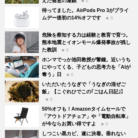
えた善意の連鎖
★ 0
待ってました。AirPods Pro 3がプライ
ムデー後初の14%オフです
★ 0
危険を察知する力は経験と教育で育つ。
熊本地震とイオンモール爆発事故が残し
た教訓
★ 0
ホンマでっか池田教授が警鐘。近いうち
にやってくる、子どもの思考力を「AIが
奪う」日
★ 0
いただいたうなぎで「うなぎの混ぜご
飯」【こぐれひでこの｢ごはん日記｣】
★ 0
50%オフも！Amazonタイムセールで
「アウトドアチェア」や「電動自転車」
が今ならお買い得ですよ
★ 0
しつこい黒カビ、遂に決着。垂れない