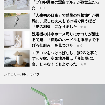
「プロ御用達の漂白ゲル」が救世主だっ
た
★ 0
「人生初の日傘」で酷暑の箱根旅行が優
雅に。貸した友人もその場で買うほど
「夏の相棒」になりました
★ 0
洗濯機の排水ホース周りにホコリが溜ま
る問題。「掃除のハードルを限界まで下
げる仕組み」を見つけた
★ 0
エアコンをつけっぱなし、猫2匹と暮ら
すわが家。空気清浄機は「各部屋に1
台」じゃなくてもよかった
★ 0
カテゴリー:
PR
、
ライフ