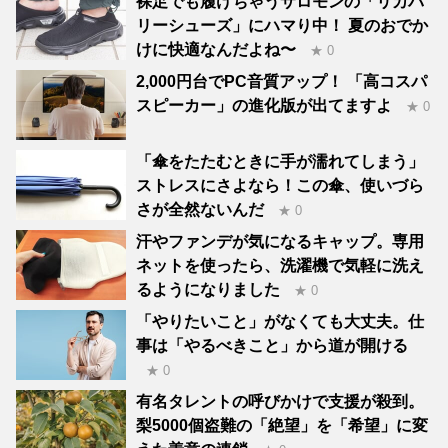
裸足でも履けちゃうサロモンの「リカバ
リーシューズ」にハマり中！ 夏のおでか
けに快適なんだよね〜
★ 0
2,000円台でPC音質アップ！ 「高コスパ
スピーカー」の進化版が出てますよ
★ 0
「傘をたたむときに手が濡れてしまう」
ストレスにさよなら！この傘、使いづら
さが全然ないんだ
★ 0
汗やファンデが気になるキャップ。専用
ネットを使ったら、洗濯機で気軽に洗え
るようになりました
★ 0
「やりたいこと」がなくても大丈夫。仕
事は「やるべきこと」から道が開ける
★ 0
有名タレントの呼びかけで支援が殺到。
梨5000個盗難の「絶望」を「希望」に変