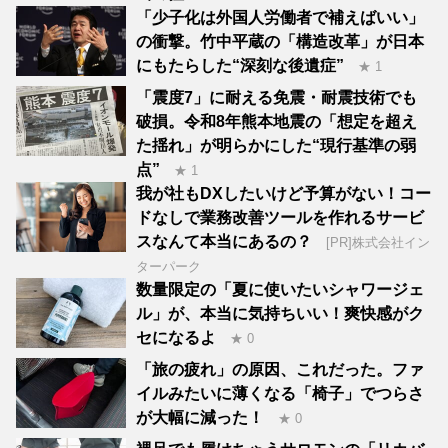
「少子化は外国人労働者で補えばいい」
の衝撃。竹中平蔵の「構造改革」が日本
にもたらした“深刻な後遺症”
★ 1
「震度7」に耐える免震・耐震技術でも
破損。令和8年熊本地震の「想定を超え
た揺れ」が明らかにした“現行基準の弱
点”
★ 1
我が社もDXしたいけど予算がない！コー
ドなしで業務改善ツールを作れるサービ
スなんて本当にあるの？
[PR]株式会社イン
ターパーク
数量限定の「夏に使いたいシャワージェ
ル」が、本当に気持ちいい！爽快感がク
セになるよ
★ 0
「旅の疲れ」の原因、これだった。ファ
イルみたいに薄くなる「椅子」でつらさ
が大幅に減った！
★ 0