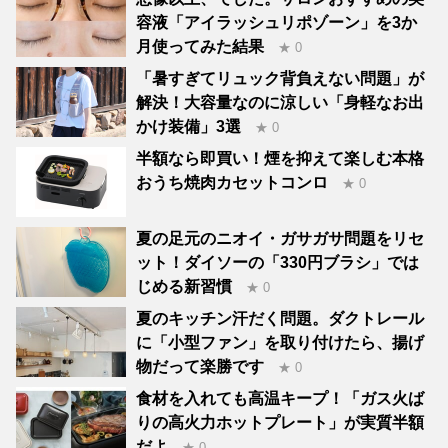
容液「アイラッシュリポゾーン」を3か
月使ってみた結果
★ 0
「暑すぎてリュック背負えない問題」が
解決！大容量なのに涼しい「身軽なお出
かけ装備」3選
★ 0
半額なら即買い！煙を抑えて楽しむ本格
おうち焼肉カセットコンロ
★ 0
夏の足元のニオイ・ガサガサ問題をリセ
ット！ダイソーの「330円ブラシ」では
じめる新習慣
★ 0
夏のキッチン汗だく問題。ダクトレール
に「小型ファン」を取り付けたら、揚げ
物だって楽勝です
★ 0
食材を入れても高温キープ！「ガス火ば
りの高火力ホットプレート」が実質半額
だよ
★ 0