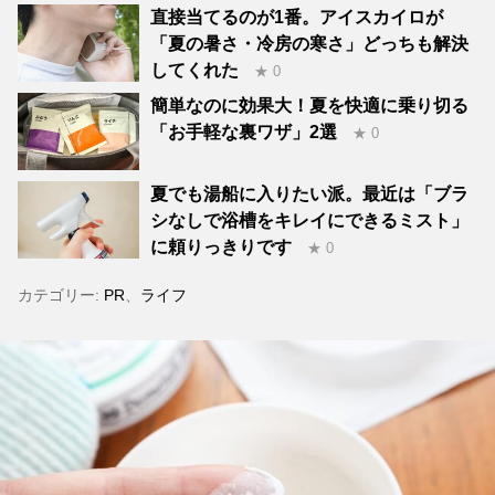
直接当てるのが1番。アイスカイロが
「夏の暑さ・冷房の寒さ」どっちも解決
してくれた
★ 0
簡単なのに効果大！夏を快適に乗り切る
「お手軽な裏ワザ」2選
★ 0
夏でも湯船に入りたい派。最近は「ブラ
シなしで浴槽をキレイにできるミスト」
に頼りっきりです
★ 0
カテゴリー:
PR
、
ライフ