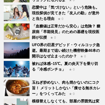
★ 0
恋愛中は「気づけない」という危険も。
現役探偵が見てきた「友人の勘」が意外
と当たる理由
★ 0
「血糖値は正常だから安心」は危険？ 糖
尿病「早期発見」のための基礎を現役医
師が伝授
★ 0
UFO界の巨星デビッド・ウィルコック急
逝。最期まで追い続けた機密映像46本の
開示はなぜ止まったのか？
★ 0
被れば体感−15℃。夏の炎天下を乗り切
る「冷感ポンチョ」
★ 0
玉ねぎ炒めない、肉も焼かないのにコク
旨！ メリットしかない「痩せる無水カレ
ー」をつくってみた
★ 0
模様替えしなくても、部屋の雰囲気は変