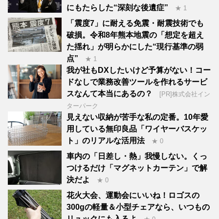
にもたらした“深刻な後遺症”
★ 1
「震度7」に耐える免震・耐震技術でも
破損。令和8年熊本地震の「想定を超え
た揺れ」が明らかにした“現行基準の弱
点”
★ 1
我が社もDXしたいけど予算がない！コー
ドなしで業務改善ツールを作れるサービ
スなんて本当にあるの？
[PR]株式会社イン
ターパーク
見えない収納が苦手な私の定番。10年愛
用している無印良品「ワイヤーバスケッ
ト」のリアルな活用法
★ 0
車内の「日差し・熱」我慢しない。くっ
つけるだけ「マグネットカーテン」で解
決だよ
★ 0
花火大会、運動会にいいね！ロゴスの
300gの軽量＆小型チェアなら、いつもの
リュックにも入るよ