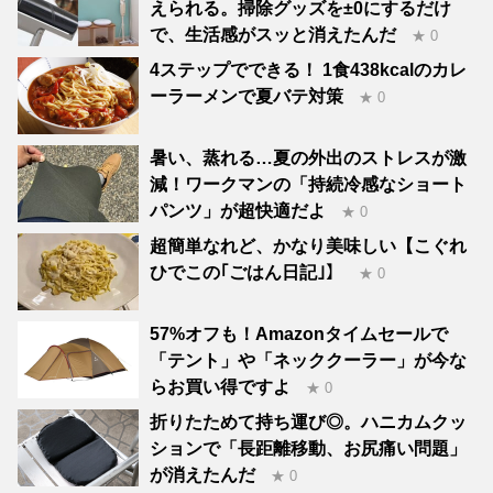
えられる。掃除グッズを±0にするだけ
で、生活感がスッと消えたんだ
★ 0
4ステップでできる！ 1食438kcalのカレ
ーラーメンで夏バテ対策
★ 0
暑い、蒸れる…夏の外出のストレスが激
減！ワークマンの「持続冷感なショート
パンツ」が超快適だよ
★ 0
超簡単なれど、かなり美味しい【こぐれ
ひでこの｢ごはん日記｣】
★ 0
57%オフも！Amazonタイムセールで
「テント」や「ネッククーラー」が今な
らお買い得ですよ
★ 0
折りたためて持ち運び◎。ハニカムクッ
ションで「長距離移動、お尻痛い問題」
が消えたんだ
★ 0