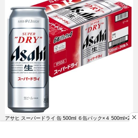
アサヒ スーパードライ 缶 500ml ６缶パック×４ 500ml×24
本
5,982
円