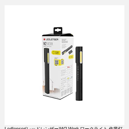
Ledlenser(レッドレンザー)W2 Work ワークライト 作業灯