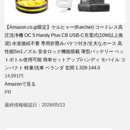
【Amazon.co.jp限定】ケルヒャー(Karcher) コードレス高
圧洗浄機 OC 5 Handy Plus CB USB-C充電式(10W以上推
奨) 水道接続不要 専用折畳みバケツ付き/丈夫なホース 高
性能5in1ノズル 安全ロック機能搭載 薄型バッテリー ペッ
トボトル使用可能 簡単セットアップ/ハンディ モバイル コ
ンパクト 軽量/洗車 ベランダ 玄関 1.328-144.0
14,991
円
Amazonで見る
PR
最終情報確認日：2026/05/13