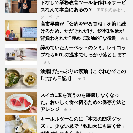
ドなしで業務改善ツールを作れるサービ
スなんて本当にあるの？
[PR]株式会社イン
ターパーク
高市早苗が「公約を守る首相」を演じ続
けるため、ただそれだけ。税率1％策が
背負わされた“極めて政治的”な役割
★ 1
諦めていたカーペットのシミ。レイコッ
プなら60℃の温水でしっかり落とします
★ 0
油揚げたっぷりの素麺【こぐれひでこの
｢ごはん日記｣】
★ 0
スイカ1玉を買うのを躊躇しなくなっ
た。おいしく食べ切るための保存方法と
アレンジ
★ 0
キーホルダーなのに「本気の防災グッ
ズ」。少ない息で「救助犬にも届く音」