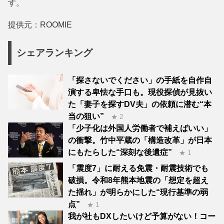
す。
提供元：ROOMIE
シェアランキング
「探さないでください」の手紙を自作自
演する卑怯な手口も。現役探偵が見抜い
た「妻子を探すDV夫」の依頼に潜む“本
当の狙い”
★ 2
「少子化は外国人労働者で補えばいい」
の衝撃。竹中平蔵の「構造改革」が日本
にもたらした“深刻な後遺症”
★ 1
「震度7」に耐える免震・耐震技術でも
破損。令和8年熊本地震の「想定を超え
た揺れ」が明らかにした“現行基準の弱
点”
★ 1
我が社もDXしたいけど予算がない！コー