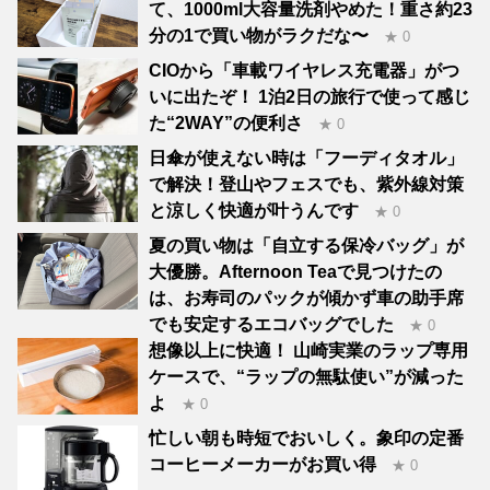
て、1000ml大容量洗剤やめた！重さ約23
分の1で買い物がラクだな〜
★ 0
CIOから「車載ワイヤレス充電器」がつ
いに出たぞ！ 1泊2日の旅行で使って感じ
た“2WAY”の便利さ
★ 0
日傘が使えない時は「フーディタオル」
で解決！登山やフェスでも、紫外線対策
と涼しく快適が叶うんです
★ 0
夏の買い物は「自立する保冷バッグ」が
大優勝。Afternoon Teaで見つけたの
は、お寿司のパックが傾かず車の助手席
でも安定するエコバッグでした
★ 0
想像以上に快適！ 山崎実業のラップ専用
ケースで、“ラップの無駄使い”が減った
よ
★ 0
忙しい朝も時短でおいしく。象印の定番
コーヒーメーカーがお買い得
★ 0